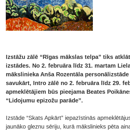
Izstāžu zālē “Rīgas mākslas telpa” tiks atklā
izstādes. No 2. februāra līdz 31. martam Lie
mākslinieka Anša Rozentāla personālizstāde 
savukārt, Intro zālē no 2. februāra līdz 29. f
apmeklētājiem būs pieejama Beates Poikāne
“Lidojumu epizožu parāde”.
Izstāde “Skats Apkārt” iepazīstinās apmeklētāju
jaunāko gleznu sēriju, kurā mākslinieks pēta ai