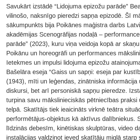
Savukārt izstādē “Lidojuma epizožu parāde” Bea
vilinošo, naksnīgo pieredzi sapņa epizodē. Šī m
sākumpunkts bija Poikānes maģistra darbs Latv
akadēmijas Scenogrāfijas nodaļā – performance
parāde” (2023), kuru viņa veidoja kopā ar skaņu
Poikānu un horeogrāfi un performances mākslin
Ietekmes un impulsi lidojuma epizožu atainojum
Bašelāra eseja “Gaiss un sapņi: eseja par kustī
(1943), mīti un leģendas, zinātniska informācij
diskursi, bet arī personiskā sapņu pieredze. Izs
turpina savu mākslinieciskās pētniecības praksi
telpā. Skatītājs tiek ieaicināts virknē teātra situāc
performētājus-objektus kā aktīvus dalībniekus. 
līdzinās debesīm, kinētiskas skulptūras, video d
instalācijas valdzinot ieved skatītāju miglā star