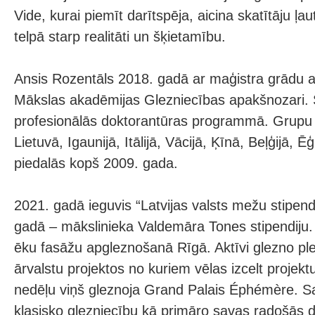
Vide, kurai piemīt darītspēja, aicina skatītāju ļa
telpā starp realitāti un šķietamību.
Ansis Rozentāls 2018. gadā ar maģistra grādu ab
Mākslas akadēmijas Glezniecības apakšnozari.
profesionālās doktorantūras programmā. Grupu i
Lietuvā, Igaunijā, Itālijā, Vācijā, Ķīnā, Beļģijā, Ēģ
piedalās kopš 2009. gada.
2021. gadā ieguvis “Latvijas valsts mežu stipen
gadā – mākslinieka Valdemāra Tones stipendiju. 
ēku fasāžu apgleznošanā Rīgā. Aktīvi glezno pl
ārvalstu projektos no kuriem vēlas izcelt projekt
nedēļu viņš gleznoja Grand Palais Éphémère. S
klasisko glezniecību kā primāro savas radošās 