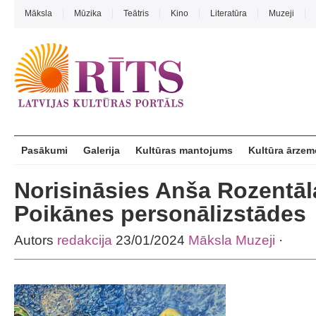
Māksla
Mūzika
Teātris
Kino
Literatūra
Muzeji
Pasākumi
Galerija
Kultūras mantojums
Kultūra ārzem
Norisināsies Anša Rozentāl
Poikānes personālizstādes
Autors
redakcija
23/01/2024
Māksla
Muzeji
·