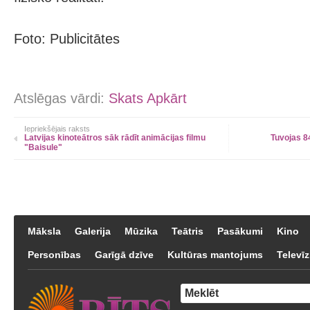
Foto: Publicitātes
Atslēgas vārdi:
Skats Apkārt
Iepriekšējais raksts
Latvijas kinoteātros sāk rādīt animācijas filmu
Tuvojas 8
"Baisule"
Māksla
Galerija
Mūzika
Teātris
Pasākumi
Kino
Personības
Garīgā dzīve
Kultūras mantojums
Televīz