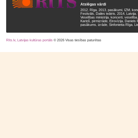
Atslēgas vārdi
2012
Rīga
2013
pasākumi
IZM
kon
,
,
,
,
,
Festivāls
Dailes teātris
2014
Latvija
,
,
,
,
Veselības ministrija
koncerti
veselība
,
,
Kariņš
pirmizrāde
Eirovīzija
Daniels 
,
,
,
pasākums
izrāde
Sinfonietta Rīga
Li
,
,
,
Rīts.lv, Latvijas kultūras portāls
© 2026 Visas tiesības paturētas