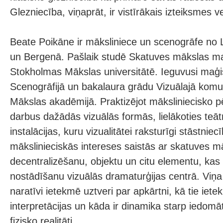
Glezniecība, viņaprāt, ir vistīrākais izteiksmes 
Beate Poikāne ir māksliniece un scenogrāfe no L
un Bergenā. Pašlaik studē Skatuves mākslas ma
Stokholmas Mākslas universitātē. Ieguvusi maģi
Scenogrāfijā un bakalaura grādu Vizuālajā komun
Mākslas akadēmijā. Praktizējot māksliniecisko p
darbus dažādās vizuālās formās, lielākoties teā
instalācijas, kuru vizualitātei raksturīgi stāstnie
mākslinieciskās intereses saistās ar skatuves m
decentralizēšanu, objektu un citu elementu, kas 
nostādīšanu vizuālās dramaturģijas centrā. Viņa
naratīvi ietekmē uztveri par apkārtni, kā tie iet
interpretācijas un kāda ir dinamika starp iedo
fizisko realitāti.