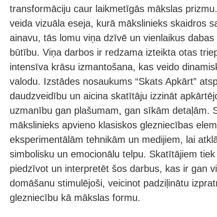
transformāciju caur laikmetīgās mākslas prizmu.
veida vizuāla eseja, kurā mākslinieks skaidros 
ainavu, tās lomu viņa dzīvē un vienlaikus daba
būtību. Viņa darbos ir redzama izteikta otas trie
intensīva krāsu izmantošana, kas veido dinamis
valodu. Izstādes nosaukums “Skats Apkārt” ats
daudzveidību un aicina skatītāju izzināt apkārtējo
uzmanību gan plašumam, gan sīkām detaļām. 
mākslinieks apvieno klasiskos glezniecības ele
eksperimentālām tehnikām un medijiem, lai atkl
simbolisku un emocionālu telpu. Skatītājiem tiek
piedzīvot un interpretēt šos darbus, kas ir gan viz
domāšanu stimulējoši, veicinot padziļinātu izprat
glezniecību kā mākslas formu.