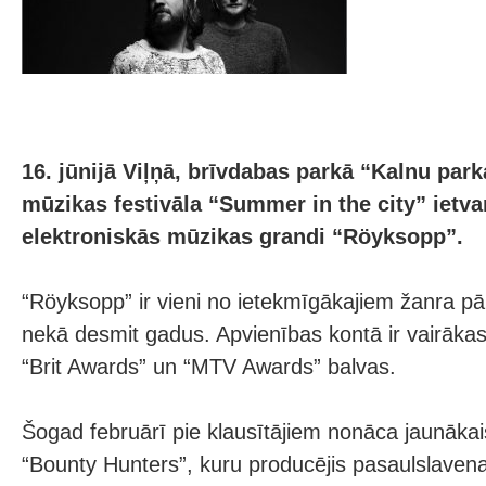
16. jūnijā Viļņā, brīvdabas parkā “Kalnu par
mūzikas festivāla “Summer in the city” ietva
elektroniskās mūzikas grandi “Röyksopp”.
“Röyksopp” ir vieni no ietekmīgākajiem žanra pār
nekā desmit gadus. Apvienības kontā ir vairāka
“Brit Awards” un “MTV Awards” balvas.
Šogad februārī pie klausītājiem nonāca jaunākai
“Bounty Hunters”, kuru producējis pasaulslavena