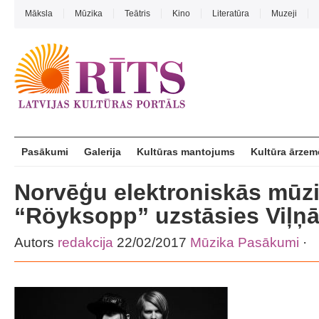
Māksla
Mūzika
Teātris
Kino
Literatūra
Muzeji
Pasākumi
Galerija
Kultūras mantojums
Kultūra ārzem
Norvēģu elektroniskās mūzi
“Röyksopp” uzstāsies Viļņ
Autors
redakcija
22/02/2017
Mūzika
Pasākumi
·