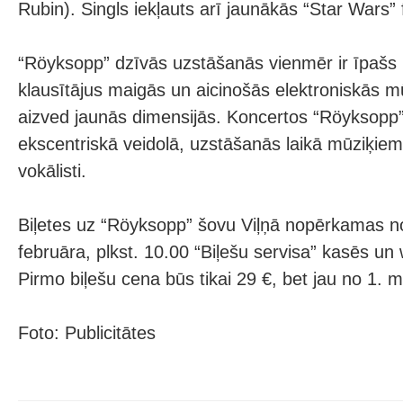
Rubin). Singls iekļauts arī jaunākās “Star Wars” 
“Röyksopp” dzīvās uzstāšanās vienmēr ir īpašs 
klausītājus maigās un aicinošās elektroniskās 
aizved jaunās dimensijās. Koncertos “Röyksopp”
ekscentriskā veidolā, uzstāšanās laikā mūziķiem b
vokālisti.
Biļetes uz “Röyksopp” šovu Viļņā nopērkamas no
februāra, plkst. 10.00 “Biļešu servisa” kasēs un 
Pirmo biļešu cena būs tikai 29 €, bet jau no 1. 
Foto: Publicitātes