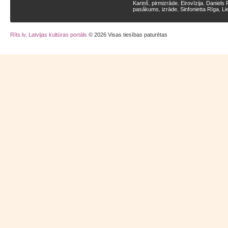
Kariņš
pirmizrāde
Eirovīzija
Daniels 
,
,
,
pasākums
izrāde
Sinfonietta Rīga
Li
,
,
,
Rīts.lv, Latvijas kultūras portāls
© 2026 Visas tiesības paturētas