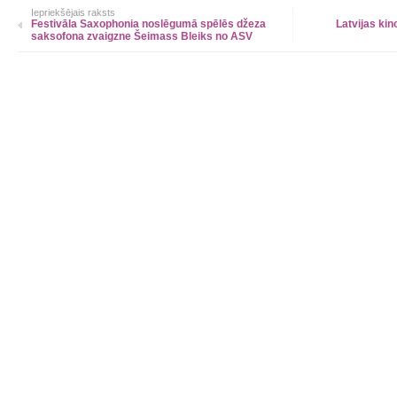
Iepriekšējais raksts
Festivāla Saxophonia noslēgumā spēlēs džeza
Latvijas kin
saksofona zvaigzne Šeimass Bleiks no ASV