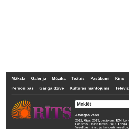
Māksla
Galerija
Mūzika
Teātris
Pasākumi
Kino
Personības
Garīgā dzīve
Kultūras mantojums
Televīz
Atslēgas vārdi
2012
Rīga
2013
pasākumi
IZM
kon
,
,
,
,
,
Festivāls
Dailes teātris
2014
Latvija
,
,
,
,
Veselības ministrija
koncerti
veselība
,
,