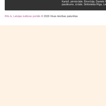
Kariņš
pirmizrāde
Eirovīzija
Daniels 
,
,
,
pasākums
izrāde
Sinfonietta Rīga
Li
,
,
,
Rīts.lv, Latvijas kultūras portāls
© 2026 Visas tiesības paturētas