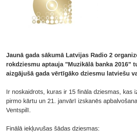
Jaunā gada sākumā Latvijas Radio 2 organiz
rokdziesmu aptauja "Muzikālā banka 2016” t
aizgājušā gada vērtīgāko dziesmu latviešu v
Ir noskaidrots, kuras ir 15 fināla dziesmas, kas 
pirmo kārtu un 21. janvārī izskanēs apbalvošan
Ventspilī.
Finālā iekļuvušas šādas dziesmas: