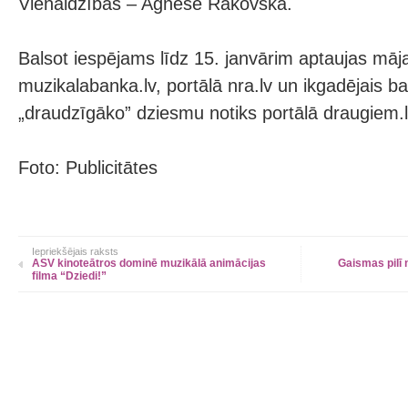
Vienaldzības – Agnese Rakovska.
Balsot iespējams līdz 15. janvārim aptaujas māj
muzikalabanka.lv, portālā nra.lv un ikgadējais b
„draudzīgāko” dziesmu notiks portālā draugiem.l
Foto: Publicitātes
Iepriekšējais raksts
ASV kinoteātros dominē muzikālā animācijas
Gaismas pilī 
filma “Dziedi!”