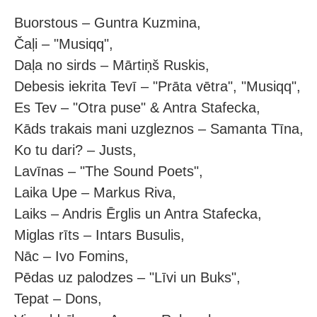
Buorstous – Guntra Kuzmina,
Čaļi – "Musiqq",
Daļa no sirds – Mārtiņš Ruskis,
Debesis iekrita Tevī – "Prāta vētra", "Musiqq",
Es Tev – "Otra puse" & Antra Stafecka,
Kāds trakais mani uzgleznos – Samanta Tīna,
Ko tu dari? – Justs,
Lavīnas – "The Sound Poets",
Laika Upe – Markus Riva,
Laiks – Andris Ērglis un Antra Stafecka,
Miglas rīts – Intars Busulis,
Nāc – Ivo Fomins,
Pēdas uz palodzes – "Līvi un Buks",
Tepat – Dons,