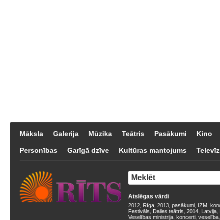
Māksla
Galerija
Mūzika
Teātris
Pasākumi
Kino
Personības
Garīgā dzīve
Kultūras mantojums
Televīz
Atslēgas vārdi
2012
Rīga
2013
pasākumi
IZM
kon
,
,
,
,
,
Festivāls
Dailes teātris
2014
Latvija
,
,
,
,
Veselības ministrija
koncerti
veselība
,
,