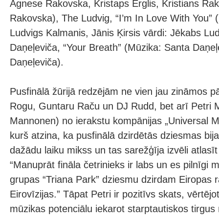
Agnese Rakovska, Kristaps Ērglis, Kristians Rak
Rakovska), The Ludvig, “I’m In Love With You” (
Ludvigs Kalmanis, Jānis Ķirsis vārdi: Jēkabs 
Daņeļeviča, “Your Breath” (Mūzika: Santa Daņeļ
Daņeļeviča).
Pusfinālā žūrijā redzējām ne vien jau zināmos 
Rogu, Guntaru Raču un DJ Rudd, bet arī Petri
Mannonen) no ierakstu kompānijas „Universal M
kurš atzina, ka pusfinālā dzirdētās dziesmas bij
dažādu laiku mikss un tas sarežģīja izvēli atlasīt
“Manuprāt fināla četrinieks ir labs un es pilnīgi 
grupas “Triana Park” dziesmu dzirdam Eiropas rad
Eirovīzijas.” Tāpat Petri ir pozitīvs skats, vērtējot
mūzikas potenciālu iekarot starptautiskos tirgus 