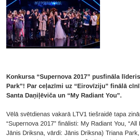
Konkursa “Supernova 2017” pusfināla līderi
Park”! Par ceļazīmi uz “Eirovīziju” finālā cī
Santa Daņiļēviča un “My Radiant You”.
Vēlā svētdienas vakarā LTV1 tiešraidē tapa zi
“Supernova 2017” finālisti: My Radiant You, “All
Jānis Driksna, vārdi: Jānis Driksna) Triana Park,