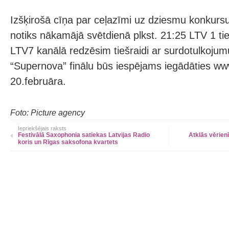
Izšķirošā cīņa par ceļazīmi uz dziesmu konkursu
notiks nākamājā svētdienā plkst. 21:25 LTV 1 tie
LTV7 kanālā redzēsim tiešraidi ar surdotulkojumu
“Supernova” finālu būs iespējams iegādāties w
20.februāra.
Foto: Picture agency
Iepriekšējais raksts
Festivālā Saxophonia satiekas Latvijas Radio
Atklās vērien
koris un Rīgas saksofona kvartets