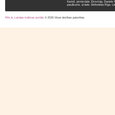
Kariņš
pirmizrāde
Eirovīzija
Daniels 
,
,
,
pasākums
izrāde
Sinfonietta Rīga
Li
,
,
,
Rīts.lv, Latvijas kultūras portāls
© 2026 Visas tiesības paturētas