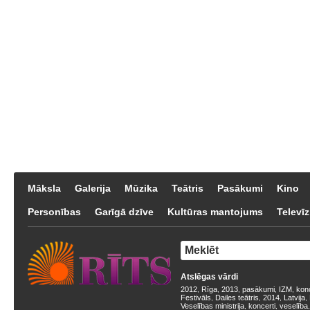
Māksla
Galerija
Mūzika
Teātris
Pasākumi
Kino
Personības
Garīgā dzīve
Kultūras mantojums
Televīz
Atslēgas vārdi
2012
Rīga
2013
pasākumi
IZM
kon
,
,
,
,
,
Festivāls
Dailes teātris
2014
Latvija
,
,
,
,
Veselības ministrija
koncerti
veselība
,
,