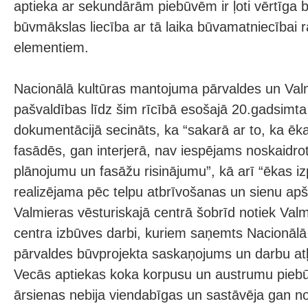
aptieka ar sekundārām piebūvēm ir ļoti vērtīga 
būvmākslas liecība ar tā laika būvamatniecībai 
elementiem.
Nacionālā kultūras mantojuma pārvaldes un Valm
pašvaldības līdz šim rīcībā esošajā 20.gadsimt
dokumentācijā secināts, ka “sakarā ar to, ka ēk
fasādēs, gan interjerā, nav iespējams noskaidro
plānojumu un fasāžu risinājumu”, kā arī “ēkas i
realizējama pēc telpu atbrīvošanas un sienu a
Valmieras vēsturiskajā centrā šobrīd notiek Valmi
centra izbūves darbi, kuriem saņemts Nacionāl
pārvaldes būvprojekta saskaņojums un darbu atļ
Vecās aptiekas koka korpusu un austrumu piebūvi
ārsienas nebija viendabīgas un sastāvēja gan n