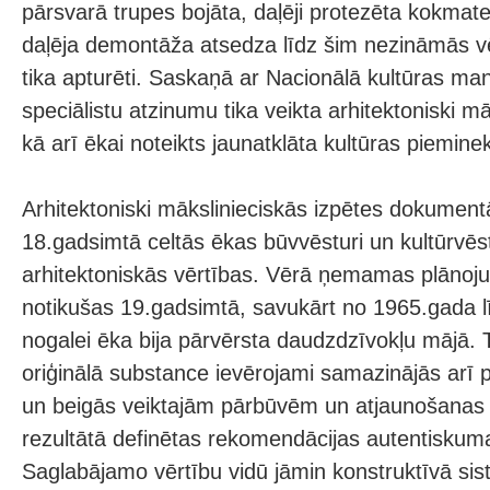
pārsvarā trupes bojāta, daļēji protezēta kokmater
daļēja demontāža atsedza līdz šim nezināmās vē
tika apturēti. Saskaņā ar Nacionālā kultūras m
speciālistu atzinumu tika veikta arhitektoniski mā
kā arī ēkai noteikts jaunatklāta kultūras pieminek
Arhitektoniski mākslinieciskās izpētes dokumentā
18.gadsimtā celtās ēkas būvvēsturi un kultūrvēs
arhitektoniskās vērtības. Vērā ņemamas plānoj
notikušas 19.gadsimtā, savukārt no 1965.gada l
nogalei ēka bija pārvērsta daudzdzīvokļu mājā. 
oriģinālā substance ievērojami samazinājās arī 
un beigās veiktajām pārbūvēm un atjaunošanas
rezultātā definētas rekomendācijas autentiskum
Saglabājamo vērtību vidū jāmin konstruktīvā sist