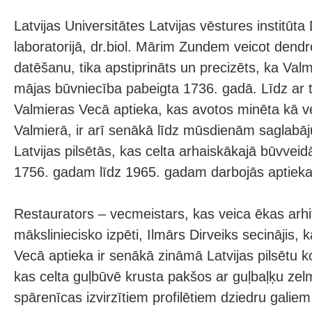
Latvijas Universitātes Latvijas vēstures institūta
laboratorijā, dr.biol. Mārim Zundem veicot dend
datēšanu, tika apstiprināts un precizēts, ka Val
mājas būvniecība pabeigta 1736. gadā. Līdz ar t
Valmieras Vecā aptieka, kas avotos minēta kā 
Valmierā, ir arī senākā līdz mūsdienām saglabā
Latvijas pilsētās, kas celta arhaiskākajā būvvei
1756. gadam līdz 1965. gadam darbojās aptieka
Restaurators – vecmeistars, kas veica ēkas arhi
māksliniecisko izpēti, Ilmārs Dirveiks secinājis, 
Vecā aptieka ir senākā zināmā Latvijas pilsētu 
kas celta guļbūvē krusta pakšos ar guļbaļķu ze
spārenīcas izvirzītiem profilētiem dziedru galie