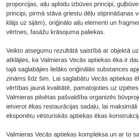
proporcijas, aiļu aplodu izbūves principi, guļbū
principi, pirmā stāva griestu dēļu stiprināšanas v
klājs uz sijām), oriģinālo aiļu elementi un fragmen
vērtnes, fasāžu krāsojuma paliekas.
Veikto atsegumu rezultātā saistībā ar objektā uz
atklājies, ka Valmieras Vecās aptiekas ēka ir d
tajā saglabājies lielāks oriģinālās substances ap
zināms līdz šim. Lai saglabātu Vecās aptiekas ē
vērtības jaunā kvalitātē, pamatojoties uz izpētes
Valmieras pilsētas pašvaldība organizēs būvproje
ietverot ēkas restaurācijas sadaļu, lai maksimāli
eksponētu vēsturiskās aptiekas ēkas konstrukcij
Valmieras Vecās aptiekas kompleksa un ar to sai