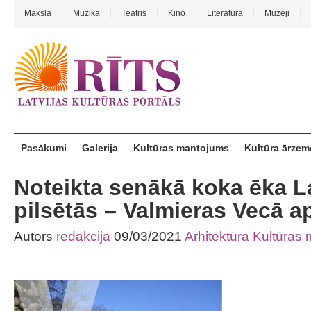
Māksla
Mūzika
Teātris
Kino
Literatūra
Muzeji
Pasākumi
Galerija
Kultūras mantojums
Kultūra ārzem
Noteikta senākā koka ēka La
pilsētās – Valmieras Vecā a
Autors
redakcija
09/03/2021
Arhitektūra
Kultūras