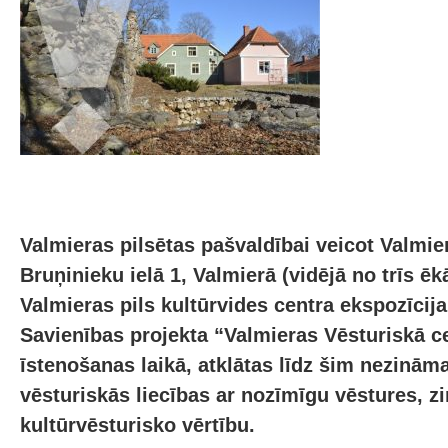
Valmieras pilsētas pašvaldībai veicot Valmie
Bruņinieku ielā 1, Valmierā (vidējā no trīs 
Valmieras pils kultūrvides centra ekspozīcija
Savienības projekta “Valmieras Vēsturiskā ce
īstenošanas laikā, atklātas līdz šim nezināma
vēsturiskās liecības ar nozīmīgu vēstures, z
kultūrvēsturisko vērtību.