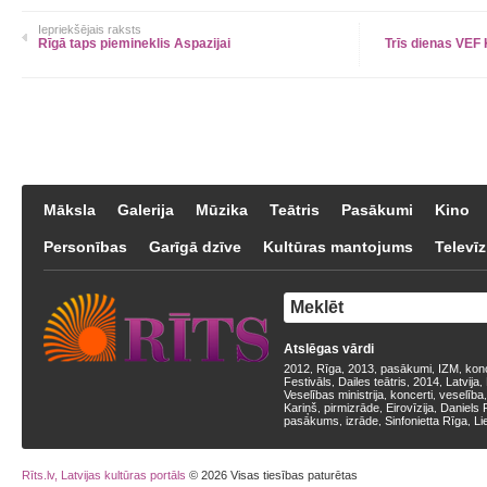
Iepriekšējais raksts
Rīgā taps piemineklis Aspazijai
Trīs dienas VEF 
Māksla
Galerija
Mūzika
Teātris
Pasākumi
Kino
Personības
Garīgā dzīve
Kultūras mantojums
Televīz
Atslēgas vārdi
2012
Rīga
2013
pasākumi
IZM
kon
,
,
,
,
,
Festivāls
Dailes teātris
2014
Latvija
,
,
,
,
Veselības ministrija
koncerti
veselība
,
,
Kariņš
pirmizrāde
Eirovīzija
Daniels 
,
,
,
pasākums
izrāde
Sinfonietta Rīga
Li
,
,
,
Rīts.lv, Latvijas kultūras portāls
© 2026 Visas tiesības paturētas