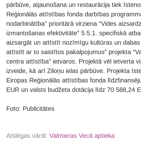
pārbūve, atjaunošana un restaurācija tiek īsteno
Reģionālās attīstības fonda darbības program
nodarbinātība” prioritārā virziena “Vides aizsar
izmantošanas efektivitāte” 5.5.1. specifiskā atb
aizsargāt un attīstīt nozīmīgu kultūras un daba
attīstīt ar to saistītos pakalpojumus” projekta “
centra attīstība” ietvaros. Projektā vēl ietverta v
izveide, kā arī Ziloņu ielas pārbūve. Projekta īst
Eiropas Reģionālās attīstības fonda līdzfinansē
EUR un valsts budžeta dotācija līdz 70 588,24 
Foto: Publicitātes
Atslēgas vārdi:
Valmieras Vecā aptieka