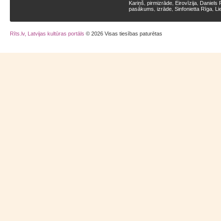
Kariņš
pirmizrāde
Eirovīzija
Daniels 
,
,
,
pasākums
izrāde
Sinfonietta Rīga
Li
,
,
,
Rīts.lv, Latvijas kultūras portāls
© 2026 Visas tiesības paturētas