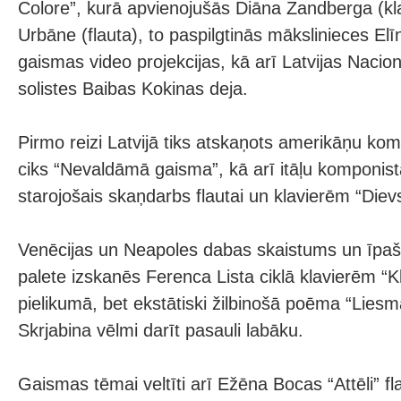
Colore”, kurā apvienojušās Diāna Zandberga (kla
Urbāne (flauta), to paspilgtinās mākslinieces Elī
gaismas video projekcijas, kā arī Latvijas Nacio
solistes Baibas Kokinas deja.
Pirmo reizi Latvijā tiks atskaņots amerikāņu ko
ciks “Nevaldāmā gaisma”, kā arī itāļu komponist
starojošais skaņdarbs flautai un klavierēm “Dievs
Venēcijas un Neapoles dabas skaistums un īpa
palete izskanēs Ferenca Lista ciklā klavierēm “Kle
pielikumā, bet ekstātiski žilbinošā poēma “Liesm
Skrjabina vēlmi darīt pasauli labāku.
Gaismas tēmai veltīti arī Ežēna Bocas “Attēli” f