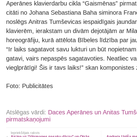
Aperānes klavierdarbu cikla “Gaismēnas” pirmat
citāti no Johana Sebastiana Baha siminora Fran
noslēgs Anitras Tumševicas iespaidīgais jaundar
klavierēm, ierakstam un divām dejotājām ar Mi
horeogrāfiju, kurā attēlota Bībeles līdzība par j
“Ir laiks sagatavot savu lukturi un būt nopietnam
gatavi, vairs nepaspēs sagatavoties. Neatliec vai
vieglprātīgi! Šis ir tavs laiks!” skan komponistes
Foto: Publicitātes
Atslēgas vārdi:
Daces Aperānes un Anitas Tumš
pirmatskaņojumi
Iepriekšējais raksts
Aicina uz “Vērmanes pasaku dārzu” un Otrās
Andreja Upīša me