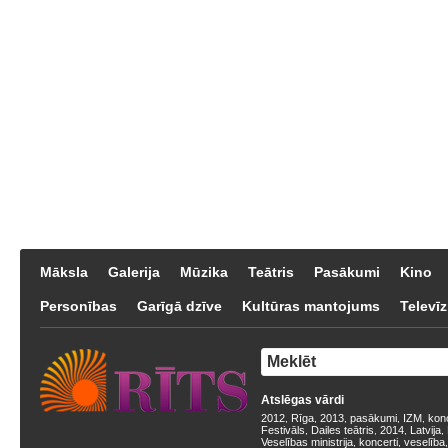
Māksla
Galerija
Mūzika
Teātris
Pasākumi
Kino
Personības
Garīgā dzīve
Kultūras mantojums
Televīz
Atslēgas vārdi
2012
Rīga
2013
pasākumi
IZM
kon
,
,
,
,
,
Festivāls
Dailes teātris
2014
Latvija
,
,
,
,
Veselības ministrija
koncerti
veselība
,
,