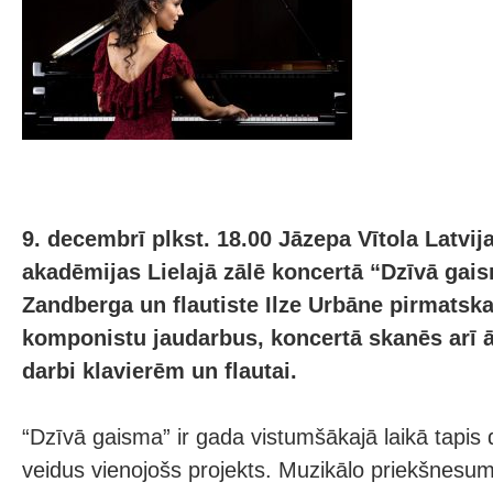
9. decembrī plkst. 18.00 Jāzepa Vītola Latvi
akadēmijas Lielajā zālē koncertā “Dzīvā gai
Zandberga un flautiste Ilze Urbāne pirmatsk
komponistu jaudarbus, koncertā skanēs arī 
darbi klavierēm un flautai.
“Dzīvā gaisma” ir gada vistumšākajā laikā tapi
veidus vienojošs projekts. Muzikālo priekšnesu