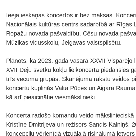
Ieeja ieskaņas koncertos ir bez maksas. Koncert
Nacionālais kultūras centrs sadarbībā ar Rīgas L
Ropažu novada pašvaldību, Cēsu novada pašva
Mūzikas vidusskolu, Jelgavas valstspilsētu.
Plānots, ka 2023. gada vasarā XXVII Vispārējo 
XVII Deju svētku kokļu lielkoncertā piedalīsies g
trīs vecuma grupās. Skanējuma rakstu veidos piec
koncertu kuplinās Valta Pūces un Aigara Raumaņ
kā arī pieaicinātie viesmākslinieki.
Koncerta radošo komandu veido mākslinieciskā v
Kristīne Dmitrijeva un režisors Sandis Kalniņš. 
koncepciju vērienīgā vizuālajā risinājumā ietver