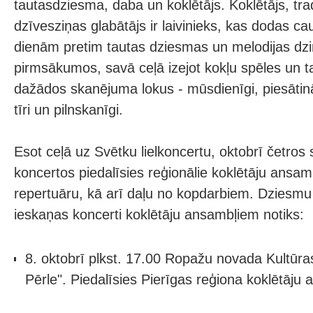
tautasdziesma, daba un koklētājs. Koklētājs, tra
dzīvesziņas glabātājs ir laivinieks, kas dodas ca
dienām pretim tautas dziesmas un melodijas dzi
pirmsākumos, savā ceļā izejot kokļu spēles un 
dažādos skanējuma lokus - mūsdienīgi, piesātināt
tīri un pilnskanīgi.
Esot ceļā uz Svētku lielkoncertu, oktobrī četros
koncertos piedalīsies reģionālie koklētāju ansamb
repertuāru, kā arī daļu no kopdarbiem. Dziesmu
ieskaņas koncerti koklētāju ansambļiem notiks:
8. oktobrī plkst. 17.00 Ropažu novada Kultūra
Pērle". Piedalīsies Pierīgas reģiona koklētāju 