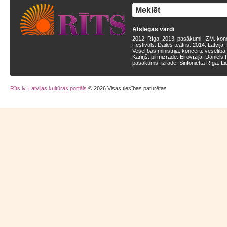
Atslēgas vārdi
2012
Rīga
2013
pasākumi
IZM
kon
,
,
,
,
,
Festivāls
Dailes teātris
2014
Latvija
,
,
,
,
Veselības ministrija
koncerti
veselība
,
,
Kariņš
pirmizrāde
Eirovīzija
Daniels 
,
,
,
pasākums
izrāde
Sinfonietta Rīga
Li
,
,
,
Rīts.lv, Latvijas kultūras portāls
© 2026 Visas tiesības paturētas