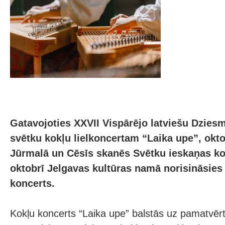
Gatavojoties XXVII Vispārējo latviešu Dzies
svētku kokļu lielkoncertam “Laika upe”, okto
Jūrmalā un Cēsīs skanēs Svētku ieskaņas konc
oktobrī Jelgavas kultūras namā norisināsie
koncerts.
Kokļu koncerts “Laika upe” balstās uz pamatvēr