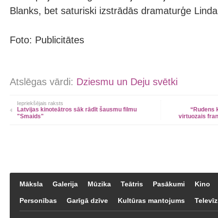
Blanks, bet saturiski izstrādās dramaturģe Linda
Foto: Publicitātes
Atslēgas vārdi:
Dziesmu un Deju svētki
Iepriekšējais raksts
Latvijas kinoteātros sāk rādīt šausmu filmu
“Rudens k
"Smaids"
virtuozais fra
Māksla
Galerija
Mūzika
Teātris
Pasākumi
Kino
Personības
Garīgā dzīve
Kultūras mantojums
Televīz