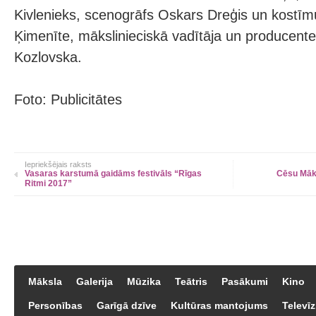
Kivlenieks, scenogrāfs Oskars Dreģis un kostīm
Ķimenīte, mākslinieciskā vadītāja un producente
Kozlovska.
Foto: Publicitātes
Iepriekšējais raksts
Vasaras karstumā gaidāms festivāls “Rīgas
Cēsu Māks
Ritmi 2017”
Māksla
Galerija
Mūzika
Teātris
Pasākumi
Kino
Personības
Garīgā dzīve
Kultūras mantojums
Televīz