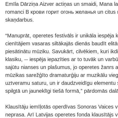
Emīla Dārziņa Aizver actiņas un smaidi, Mana la
romanci В крови горит огонь желанья un citus
skaņdarbus.
“Manuprāt, operetes festivāls ir unikāla iespēja
cienītājiem vasaras siltākajās dienās baudīt elit
piesātinātu mūziku. Savukārt, cilvēkiem, kuri ik
klasiku, -- iespēja iepazīties ar to tuvāk un varb
sajūtu nianses un plašumus, jo operetes žanrs a
mūzikas sarežģīto dramaturģiju ar muzikālu vieg
uztveramu saturu, un ir daudzveidīgu elementu 
spilgtā un jauneklīgi tiešā formā,” pārdomās dal
Klausītāju iemīļotās operdīvas Sonoras Vaices
neprasa. Arī Latvijas operetes fonda klausītājs v