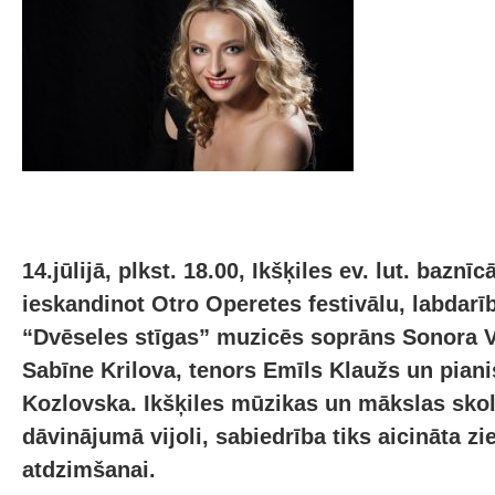
14.jūlijā, plkst. 18.00, Ikšķiles ev. lut. baznīc
ieskandinot Otro Operetes festivālu, labdarī
“Dvēseles stīgas” muzicēs soprāns Sonora 
Sabīne Krilova, tenors Emīls Klaužs un piani
Kozlovska. Ikšķiles mūzikas un mākslas sko
dāvinājumā vijoli, sabiedrība tiks aicināta zi
atdzimšanai.