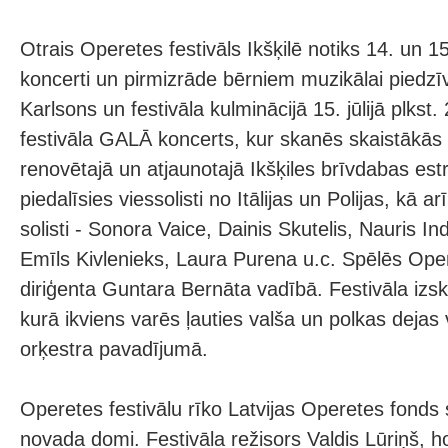
Otrais Operetes festivāls Ikšķilē notiks 14. un 15.
koncerti un pirmizrāde bērniem muzikālai piedzī
Karlsons un festivāla kulminācijā 15. jūlijā plkst
festivāla GALĀ koncerts, kur skanēs skaistākās
renovētajā un atjaunotajā Ikšķiles brīvdabas es
piedalīsies viessolisti no Itālijas un Polijas, kā arī
solisti - Sonora Vaice, Dainis Skutelis, Nauris I
Emīls Kivlenieks, Laura Purena u.c. Spēlēs Oper
diriģenta Guntara Bernāta vadībā. Festivāla izs
kurā ikviens varēs ļauties valša un polkas deja
orķestra pavadījumā.
Operetes festivālu rīko Latvijas Operetes fonds 
novada domi. Festivāla režisors Valdis Lūriņš, h