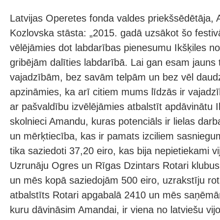
Latvijas Operetes fonda valdes priekšsēdētāja, A
Kozlovska stāsta: „2015. gadā uzsākot šo festivāl
vēlējāmies dot labdarības pienesumu Ikšķiles n
gribējām dalīties labdarībā. Lai gan esam jauns t
vajadzībām, bez savām telpām un bez vēl daudz
apzināmies, ka arī citiem mums līdzās ir vajad
ar pašvaldību izvēlējāmies atbalstīt apdāvinātu 
skolnieci Amandu, kuras potenciāls ir lielas dar
un mērķtiecība, kas ir pamats izciliem sasniegu
tika saziedoti 37,20 eiro, kas bija nepietiekami vi
Uzrunāju Ogres un Rīgas Dzintars Rotari klubus,
un mēs kopā saziedojām 500 eiro, uzrakstīju rotar
atbalstīts Rotari apgabalā 2410 un mēs saņēmām 
kuru dāvināsim Amandai, ir viena no latviešu vij