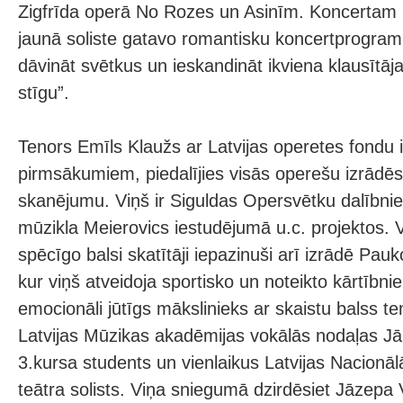
Zigfrīda operā No Rozes un Asinīm. Koncertam 
jaunā soliste gatavo romantisku koncertprogram
dāvināt svētkus un ieskandināt ikviena klausītāj
stīgu”.
Tenors Emīls Klaužs ar Latvijas operetes fondu i
pirmsākumiem, piedalījies visās operešu izrādēs
skanējumu. Viņš ir Siguldas Opersvētku dalībnie
mūzikla Meierovics iestudējumā u.c. projektos. 
spēcīgo balsi skatītāji iepazinuši arī izrādē P
kur viņš atveidoja sportisko un noteikto kārtībni
emocionāli jūtīgs mākslinieks ar skaistu balss t
Latvijas Mūzikas akadēmijas vokālās nodaļas J
3.kursa students un vienlaikus Latvijas Nacionā
teātra solists. Viņa sniegumā dzirdēsiet Jāzepa