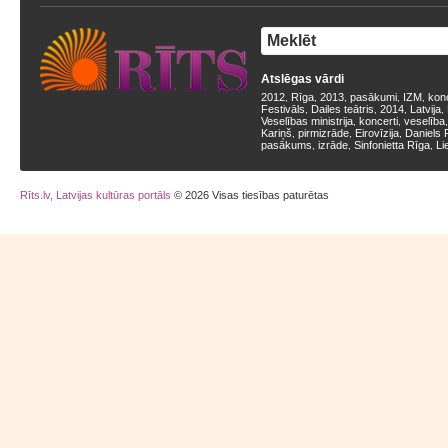
Atslēgas vārdi
2012
Rīga
2013
pasākumi
IZM
kon
,
,
,
,
,
Festivāls
Dailes teātris
2014
Latvija
,
,
,
,
Veselības ministrija
koncerti
veselība
,
,
Kariņš
pirmizrāde
Eirovīzija
Daniels 
,
,
,
pasākums
izrāde
Sinfonietta Rīga
Li
,
,
,
Rīts.lv, Latvijas kultūras portāls
© 2026 Visas tiesības paturētas