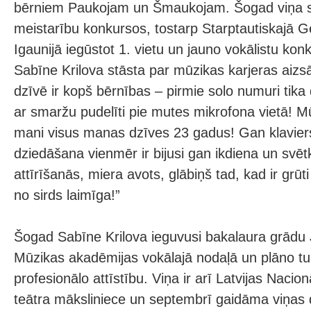
bērniem Paukojam un Šmaukojam. Šogad viņa s
meistarību konkursos, tostarp Starptautiskajā 
Igaunijā iegūstot 1. vietu un jauno vokālistu konk
Sabīne Krilova stāsta par mūzikas karjeras ai
dzīvē ir kopš bērnības – pirmie solo numuri tika 
ar smaržu pudelīti pie mutes mikrofona vietā! Mū
mani visus manas dzīves 23 gadus! Gan klavier
dziedāšana vienmēr ir bijusi gan ikdiena un svēt
attīrīšanās, miera avots, glābiņš tad, kad ir grūt
no sirds laimīga!”
Šogad Sabīne Krilova ieguvusi bakalaura grādu 
Mūzikas akadēmijas vokālajā nodaļā un plāno t
profesionālo attīstību. Viņa ir arī Latvijas Nacio
teātra māksliniece un septembrī gaidāma viņas