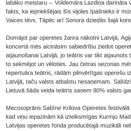
labāko meistaru -- Voldemāra Lazdiņa darināta vi
fakts, ka iepriekšējais šīs vijoles īpašnieks ir m
Vaices tēvs. Tāpēc arī Sonora dziedās šajā konc
Domājot par operetes žanra nākotni Latvijā, Agij
koncertā mēs aicināsim sabiedrību ziedot operet
atjaunošanai Latvijā, jo teātris var tikt atjaunots t
to sekmējot un vēloties. Jau četras sezonas mē
repertuāra teātris, rādām pilnvērtīgas operešu i
Latvijā, taču valsts atbalstu nesaņemam. Salī
Lietuvā šāda veida teātris saņem 80% valsts gar
Mecosoprāns Sabīne Krilova Operetes festivālā 
kad viņu iepazinām kā izteiksmīgas Kurmju Mad
Latvijas operetes fonda producētajā muzikāli ne