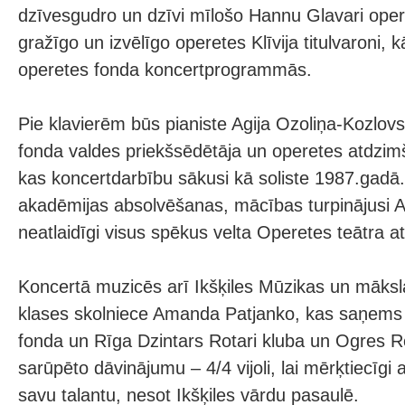
dzīvesgudro un dzīvi mīlošo Hannu Glavari opere
gražīgo un izvēlīgo operetes Klīvija titulvaroni, 
operetes fonda koncertprogrammās.
Pie klavierēm būs pianiste Agija Ozoliņa-Kozlovs
fonda valdes priekšsēdētāja un operetes atdzimš
kas koncertdarbību sākusi kā soliste 1987.gadā
akadēmijas absolvēšanas, mācības turpinājusi 
neatlaidīgi visus spēkus velta Operetes teātra a
Koncertā muzicēs arī Ikšķiles Mūzikas un māksla
klases skolniece Amanda Patjanko, kas saņems 
fonda un Rīga Dzintars Rotari kluba un Ogres Ro
sarūpēto dāvinājumu – 4/4 vijoli, lai mērķtiecīgi a
savu talantu, nesot Ikšķiles vārdu pasaulē.