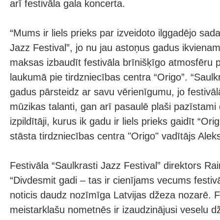
arī festivāla gala koncerta.
“Mums ir liels prieks par izveidoto ilggadējo sada
Jazz Festival”, jo nu jau astoņus gadus ikvienam
maksas izbaudīt festivāla brīnišķīgo atmosfēru p
laukumā pie tirdzniecības centra “Origo”. “Saulkr
gadus pārsteidz ar savu vērienīgumu, jo festivāl
mūzikas talanti, gan arī pasaulē plaši pazīstam
izpildītāji, kurus ik gadu ir liels prieks gaidīt “
stāsta tirdzniecības centra "Origo" vadītājs Ale
Festivāla “Saulkrasti Jazz Festival” direktors R
“Divdesmit gadi – tas ir cienījams vecums festivā
noticis daudz nozīmīga Latvijas džeza nozarē. F
meistarklašu nometnēs ir izaudzinājusi veselu 