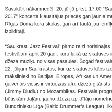
Savukārt nākamnedēļ, 20. jūlijā plkst. 17.00 “Sau
2017” koncertā klausītājus priecēs gan jaunie mū
Rīgas Doma kora skolas, gan arī tautā jau iemī
izpildītāji.
“Saulkrasti Jazz Festival” pirmo reizi norisinājā
festivālam aprit 20 gadi, kuru laikā uz skatuves i
džeza mūziķu no visas pasaules. Šogad festivāls
22. jūlijam Saulkrastos, kur uz skatuves kāps iz
mākslinieki no Baltijas, Eiropas, Āfrikas un Ameri
galvenais viesis ir virtuozais afro džeza ģitārist
(Jimmy Dludlu) no Mozambikas. Festivāla prog
būtiskām daļām: jauno džeza izpildītāju nometne
Bundzinieku Līga (Baltic Drummer’s League), ik