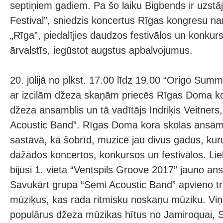
septiņiem gadiem. Pa šo laiku Bigbends ir uzstāj
Festival”, sniedzis koncertus Rīgas kongresu n
„Rīga”, piedalījies daudzos festivālos un konkurs
ārvalstīs, iegūstot augstus apbalvojumus.
20. jūlijā no plkst. 17.00 līdz 19.00 “Origo Summ
ar izcilām džeza skaņām priecēs Rīgas Doma ko
džeza ansamblis un tā vadītājs Indriķis Veitners
Acoustic Band”. Rīgas Doma kora skolas ansamb
sastāvā, kā šobrīd, muzicē jau divus gadus, kuru 
dažādos koncertos, konkursos un festivālos. Lie
bijusi 1. vieta “Ventspils Groove 2017” jauno a
Savukārt grupa “Semi Acoustic Band” apvieno trī
mūziķus, kas rada ritmisku noskaņu mūziku. Viņ
populārus džeza mūzikas hītus no Jamiroquai, 