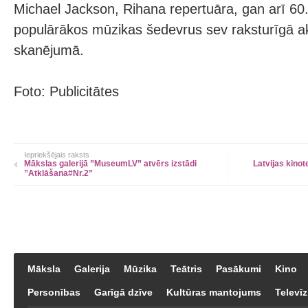
Michael Jackson, Rihana repertuāra, gan arī 60
populārākos mūzikas šedevrus sev raksturīgā 
skanējumā.
Foto: Publicitātes
Iepriekšējais raksts
Mākslas galerijā ”MuseumLV” atvērs izstādi
Latvijas kinot
”Atklāšana#Nr.2”
Māksla
Galerija
Mūzika
Teātris
Pasākumi
Kino
Personības
Garīgā dzīve
Kultūras mantojums
Televīz