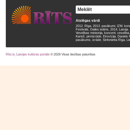
Atslēgas vārdi
2012
Rīga
2013
pasākumi
IZM
kon
,
,
,
,
,
Festivāls
Dailes teātris
2014
Latvija
,
,
,
,
Veselības ministrija
koncerti
veselība
,
,
Kariņš
pirmizrāde
Eirovīzija
Daniels 
,
,
,
pasākums
izrāde
Sinfonietta Rīga
Li
,
,
,
Rīts.lv, Latvijas kultūras portāls
© 2026 Visas tiesības paturētas