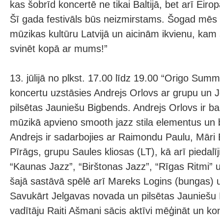
kas šobrīd koncertē ne tikai Baltijā, bet arī Eirop
Šī gada festivāls būs neizmirstams. Šogad mēs
mūzikas kultūru Latvijā un aicinām ikvienu, kam s
svinēt kopā ar mums!”
13. jūlijā no plkst. 17.00 līdz 19.00 “Origo Summ
koncertu uzstāsies Andrejs Orlovs ar grupu un 
pilsētas Jauniešu Bigbends. Andrejs Orlovs ir ba
mūzikā apvieno smooth jazz stila elementus un b
Andrejs ir sadarbojies ar Raimondu Paulu, Māri 
Pīrāgs, grupu Saules kliosas (LT), kā arī piedalīj
“Kaunas Jazz”, “Birštonas Jazz”, “Rīgas Ritmi” u
šajā sastāvā spēlē arī Mareks Logins (bungas) u
Savukārt Jelgavas novada un pilsētas Jauniešu 
vadītāju Raiti Ašmani sācis aktīvi mēģināt un ko