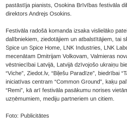
pastāstīja pianists, Osokina Brīvības festivāla d
direktors Andrejs Osokins.
Festivāla radošā komanda izsaka vislielāko patei
dalībniekiem, ziedotājiem un atbalstītājiem, tai 
Spice un Spice Home, LNK Industries, LNK Lab
mecenātam Dmitrijam Volkovam, Valmieras nov
vēstniecībai Latvijā, Latvijā dzīvojošo ukraiņu bi
“Viche”, Ziedot.lv, “Biļešu Paradīze”, biedrībai “T
iniciatīvas centram “Common Ground”, kaķu pal
“Remi”, kā arī festivāla pasākumu norises viet
uzņēmumiem, mediju partneriem un citiem.
Foto: Publicitātes