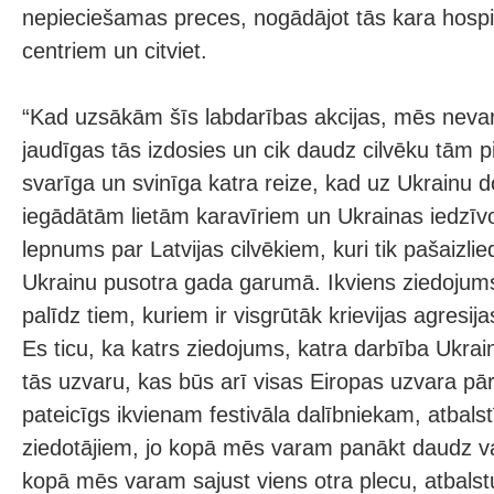
nepieciešamas preces, nogādājot tās kara hospitā
centriem un citviet.
“Kad uzsākām šīs labdarības akcijas, mēs nevar
jaudīgas tās izdosies un cik daudz cilvēku tām 
svarīga un svinīga katra reize, kad uz Ukrainu 
iegādātām lietām karavīriem un Ukrainas iedzīvo
lepnums par Latvijas cilvēkiem, kuri tik pašaizlied
Ukrainu pusotra gada garumā. Ikviens ziedojums
palīdz tiem, kuriem ir visgrūtāk krievijas agresijas
Es ticu, ka katrs ziedojums, katra darbība Ukrai
tās uzvaru, kas būs arī visas Eiropas uzvara p
pateicīgs ikvienam festivāla dalībniekam, atbals
ziedotājiem, jo kopā mēs varam panākt daudz va
kopā mēs varam sajust viens otra plecu, atbalstu