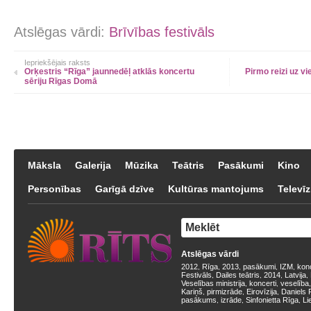
Atslēgas vārdi:
Brīvības festivāls
Iepriekšējais raksts
Orķestris “Rīga” jaunnedēļ atklās koncertu
Pirmo reizi uz v
sēriju Rīgas Domā
Māksla
Galerija
Mūzika
Teātris
Pasākumi
Kino
Personības
Garīgā dzīve
Kultūras mantojums
Televīz
Atslēgas vārdi
2012
Rīga
2013
pasākumi
IZM
kon
,
,
,
,
,
Festivāls
Dailes teātris
2014
Latvija
,
,
,
,
Veselības ministrija
koncerti
veselība
,
,
Kariņš
pirmizrāde
Eirovīzija
Daniels 
,
,
,
pasākums
izrāde
Sinfonietta Rīga
Li
,
,
,