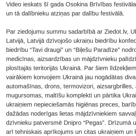
Video ieskats šī gada Osokina Brīvības festivā
un tā dalībnieku atziņas par dalību festivālā.
Par ziedojumu summu sadarbībā ar Ziedot.lv, Uk
Latvijā, Latvijā dzīvojošo ukraiņu biedrību konfed
biedrību “Tavi draugi” un “Biļešu Paradīze” nodr
medicīnas, aizsardzības un mājdzīvnieku palīdz
plosītajās teritorijās Ukrainā. Par šiem līdzekļi
vairākiem konvojiem Ukrainā jau nogādātas diva
automašīnas, drons, termovizori, aizsargbrilles,
mugursomas, maltīšu komplekti un pārtika Ukrai
ukraiņiem nepieciešamās higiēnas preces, barī
dažādas noderīgas lietas mājdzīvniekiem savvaļ
dzīvnieku patversmē Dnipro “Pegas”. Drīzumā uz
arī tehniskais aprīkojums un citas ukraiņiem un 