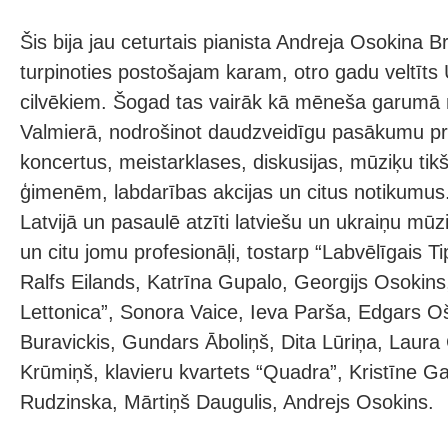
Šis bija jau ceturtais pianista Andreja Osokina Br
turpinoties postošajam karam, otro gadu veltīts 
cilvēkiem. Šogad tas vairāk kā mēneša garumā 
Valmierā, nodrošinot daudzveidīgu pasākumu pr
koncertus, meistarklases, diskusijas, mūziķu tik
ģimenēm, labdarības akcijas un citus notikumus. 
Latvijā un pasaulē atzīti latviešu un ukraiņu mūziķ
un citu jomu profesionāļi, tostarp “Labvēlīgais T
Ralfs Eilands, Katrīna Gupalo, Georgijs Osokin
Lettonica”, Sonora Vaice, Ieva Parša, Edgars Oš
Buravickis, Gundars Āboliņš, Dita Lūriņa, Laura
Krūmiņš, klavieru kvartets “Quadra”, Kristīne Ga
Rudzinska, Mārtiņš Daugulis, Andrejs Osokins.