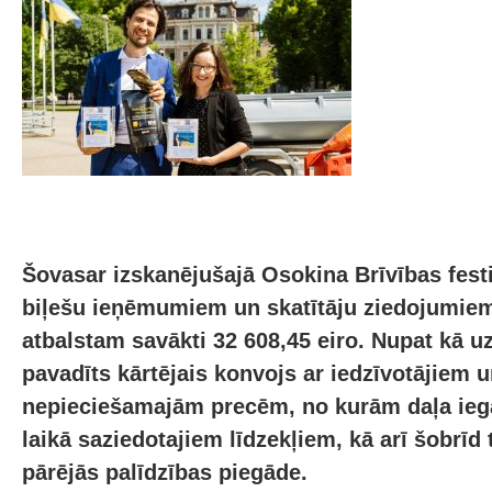
Šovasar izskanējušajā Osokina Brīvības fes
biļešu ieņēmumiem un skatītāju ziedojumie
atbalstam savākti 32 608,45 eiro. Nupat kā u
pavadīts kārtējais konvojs ar iedzīvotājiem 
nepieciešamajām precēm, no kurām daļa iegā
laikā saziedotajiem līdzekļiem, kā arī šobrīd 
pārējās palīdzības piegāde.