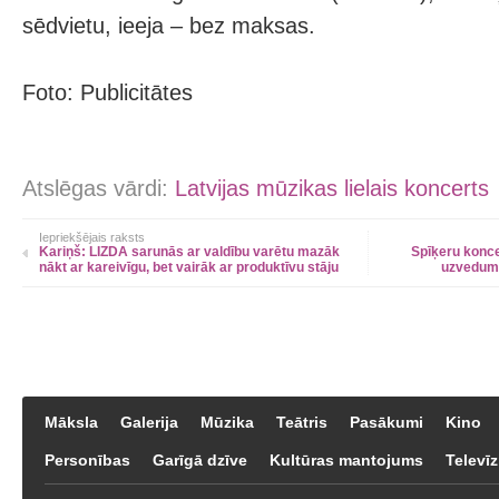
sēdvietu, ieeja – bez maksas.
Foto: Publicitātes
Atslēgas vārdi:
Latvijas mūzikas lielais koncerts
Iepriekšējais raksts
Kariņš: LIZDA sarunās ar valdību varētu mazāk
Spīķeru konce
nākt ar kareivīgu, bet vairāk ar produktīvu stāju
uzvedum
Māksla
Galerija
Mūzika
Teātris
Pasākumi
Kino
Personības
Garīgā dzīve
Kultūras mantojums
Televīz