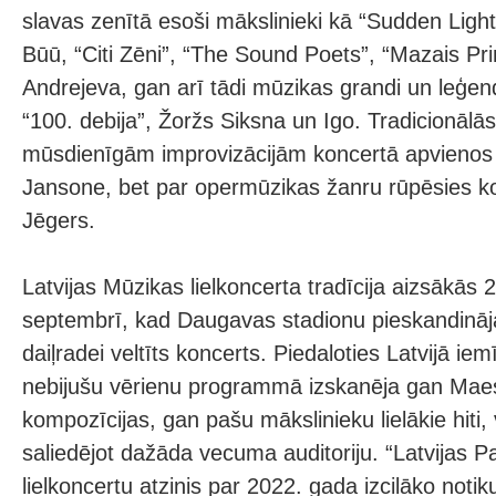
slavas zenītā esoši mākslinieki kā “Sudden Light
Būū, “Citi Zēni”, “The Sound Poets”, “Mazais Pri
Andrejeva, gan arī tādi mūzikas grandi un leģe
“100. debija”, Žoržs Siksna un Igo. Tradicionāl
mūsdienīgām improvizācijām koncertā apvienos 
Jansone, bet par opermūzikas žanru rūpēsies ko
Jēgers.
Latvijas Mūzikas lielkoncerta tradīcija aizsākās
septembrī, kad Daugavas stadionu pieskandinā
daiļradei veltīts koncerts. Piedaloties Latvijā ie
nebijušu vērienu programmā izskanēja gan Maes
kompozīcijas, gan pašu mākslinieku lielākie hiti
saliedējot dažāda vecuma auditoriju. “Latvijas
lielkoncertu atzinis par 2022. gada izcilāko noti