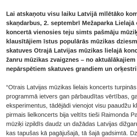
Lai atskaņotu visu laiku Latvijā mīlētāko ko
skaņdarbus, 2. septembrī Mežaparka Lielajā 
koncertā vienosies teju simts pašmāju mūziķ
klausītājiem īstus populārās mūzikas dziesm
skatuves Otrajā Latvijas mūzikas lielajā kon
žanru mūzikas zvaigznes – no aktuālākajiem 
nepārspētiem skatuves grandiem un orķestr
“Otrais Latvijas mūzikas lielais koncerts turpinās
programmā ietvers gan pārbaudītas vērtības, g
eksperimentus, tādējādi vienojot visu paaudžu k
pirmais lielkoncerts bija veltīts tieši Raimonda P
mūziķi izpildīs daudz un dažādas Latvijas dižgar
kas tapušas kā pagājušajā, tā šajā gadsimtā. D