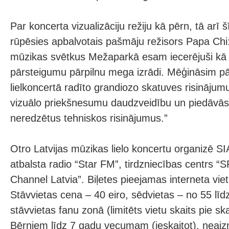
Par koncerta vizualizāciju režiju kā pērn, tā arī
rūpēsies apbalvotais pašmāju režisors Papa Chi: 
mūzikas svētkus Mežaparkā esam iecerējuši kā
pārsteigumu pārpilnu mega izrādi. Mēģināsim pā
lielkoncertā radīto grandiozo skatuves risinājum
vizuālo priekšnesumu daudzveidību un piedāvās
neredzētus tehniskos risinājumus.”
Otro Latvijas mūzikas lielo koncertu organizē 
atbalsta radio “Star FM”, tirdzniecības centrs “
Channel Latvia”. Biļetes pieejamas interneta vietn
Stāvvietas cena – 40 eiro, sēdvietas – no 55 līd
stāvvietas fanu zonā (limitēts vietu skaits pie sk
Bērniem līdz 7 gadu vecumam (ieskaitot), neai