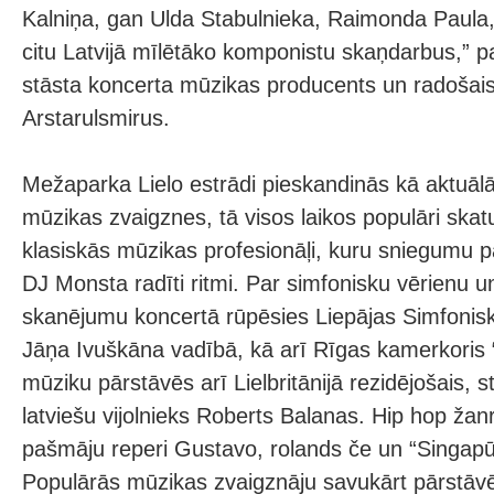
Kalniņa, gan Ulda Stabulnieka, Raimonda Paula
citu Latvijā mīlētāko komponistu skaņdarbus,” p
stāsta koncerta mūzikas producents un radošais
Arstarulsmirus.
Mežaparka Lielo estrādi pieskandinās kā aktuā
mūzikas zvaigznes, tā visos laikos populāri ska
klasiskās mūzikas profesionāļi, kuru sniegumu p
DJ Monsta radīti ritmi. Par simfonisku vērienu
skanējumu koncertā rūpēsies Liepājas Simfoniska
Jāņa Ivuškāna vadībā, kā arī Rīgas kamerkoris 
mūziku pārstāvēs arī Lielbritānijā rezidējošais, s
latviešu vijolnieks Roberts Balanas. Hip hop žan
pašmāju reperi Gustavo, rolands če un “Singapū
Populārās mūzikas zvaigznāju savukārt pārstāvē