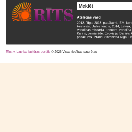
Atslēgas vārdi
2012
Rīga
2013
pasākumi
IZM
kon
,
,
,
,
,
Festivāls
Dailes teātris
2014
Latvija
,
,
,
,
Veselības ministrija
koncerti
veselība
,
,
Kariņš
pirmizrāde
Eirovīzija
Daniels 
,
,
,
pasākums
izrāde
Sinfonietta Rīga
Li
,
,
,
Rīts.lv, Latvijas kultūras portāls
© 2026 Visas tiesības paturētas