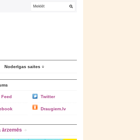
Noderīgas saites
ums
 Feed
Twitter
ebook
Draugiem.lv
a ārzemēs