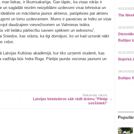
, man liekas, ir likumsakarīga. Gan tāpēc, ka viņas rokās ir
ve un sagādāti reizēm neizpildāmi uzdevumi visai tehniskai un
02/12/2022
 ideāliste un mācīdama jaunos aktierus, parūpēsies par aktieru
The Week
izaugsmi un lomu uzdevumiem. Mums ir paveicies ar Indru un viņai
vojot daudzajiem viesrežisoriem un Valmieras teātra
11/11/2022
gūs vēl lielāku pārliecību saviem spēkiem un iedvesmu”,
Dienvidko
ta Sniedze, kas stāsta, ka ilgi domājusi, ko un kad uzrunāt nākt
Baltijas 
as ceļus.
ļā Latvijas Kultūras akadēmijā, kur tiks uzņemti studenti, kas
01/11/2022
sa vadītāja būs Indra Roga. Pārējie jaunās sezonas jaunumi un
Ņujorkā s
28/10/2022
Baltijas 
Nākamais raksts
Latvijas kinoteātros sāk rādīt drāmu "Pilnīgi
svešinieki"
Populār