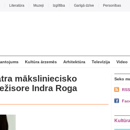
o
Literatūra
Muzeji
Izglītība
Garīgā dzīve
Personības
mantojums
Kultūra ārzemēs
Arhitektūra
Televīzija
Video
ātra māksliniecisko
Seko m
režisore Indra Roga
RSS
Fac
Kultūr