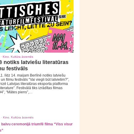
 ·
Kino
,
Kultūra ārzemēs
ē notiks latviešu literatūras
mu festivāls
1. līdz 14. maijam Berlīnē notiks latviešu
 un filmu festivāls “Vai viegli būt latvietim?”,
izē Latvijas literatūras eksporta platforma
iterature”. Festivālā tiks izrādītas filmas
94”, “Mātes piens”,…
 ·
Kino
,
Kultūra ārzemēs
balvu ceremonijā triumfē filma “Viss visur
s”