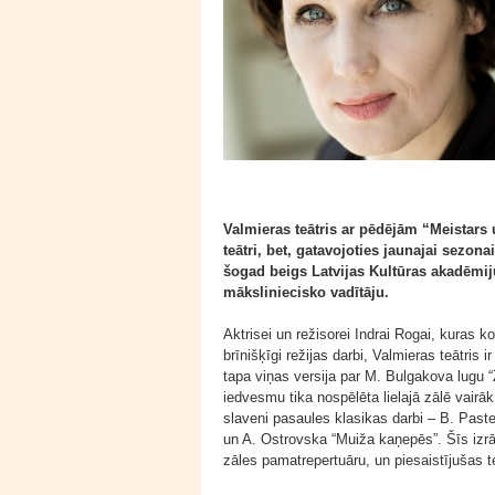
Valmieras teātris ar pēdējām “Meistars 
teātri, bet, gatavojoties jaunajai sezon
šogad beigs Latvijas Kultūras akadēmiju
māksliniecisko vadītāju.
Aktrisei un režisorei Indrai Rogai, kuras 
brīnišķīgi režijas darbi, Valmieras teātris 
tapa viņas versija par M. Bulgakova lugu 
iedvesmu tika nospēlēta lielajā zālē vair
slaveni pasaules klasikas darbi – B. Past
un A. Ostrovska “Muiža kaņepēs”. Šīs izrā
zāles pamatrepertuāru, un piesaistījušas t