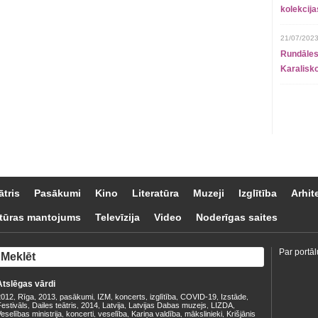
kolekcij
21/07/2023
Rundāles
Karalisko
ātris
Pasākumi
Kino
Literatūra
Muzeji
Izglītība
Arhit
tūras mantojums
Televīzija
Video
Noderīgas saites
Par portāl
Atslēgas vārdi
2012
Rīga
2013
pasākumi
IZM
koncerts
izglītība
COVID-19
Izstāde
,
,
,
,
,
,
,
,
,
estivāls
Dailes teātris
2014
Latvija
Latvijas Dabas muzejs
LIZDA
,
,
,
,
,
,
eselības ministrija
koncerti
veselība
Kariņa valdība
mākslinieki
Krišjānis
,
,
,
,
,