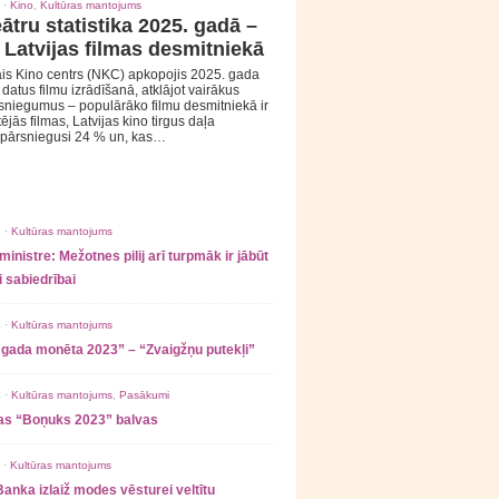
 ·
Kino
,
Kultūras mantojums
ātru statistika 2025. gadā –
 Latvijas filmas desmitniekā
is Kino centrs (NKC) apkopojis 2025. gada
s datus filmu izrādīšanā, atklājot vairākus
sniegumus – populārāko filmu desmitniekā ir
tējās filmas, Latvijas kino tirgus daļa
 pārsniegusi 24 % un, kas…
 ·
Kultūras mantojums
ministre: Mežotnes pilij arī turpmāk ir jābūt
 sabiedrībai
 ·
Kultūras mantojums
 gada monēta 2023” – “Zvaigžņu putekļi”
 ·
Kultūras mantojums
,
Pasākumi
as “Boņuks 2023” balvas
 ·
Kultūras mantojums
Banka izlaiž modes vēsturei veltītu