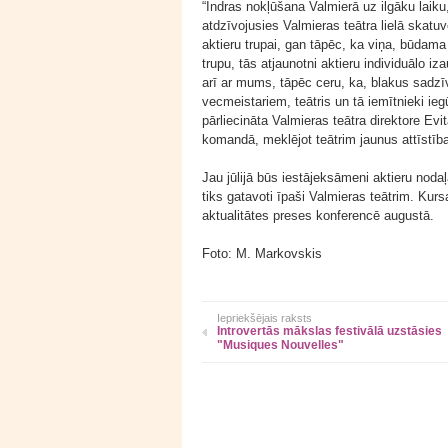
“Indras nokļūšana Valmierā uz ilgāku laiku
atdzīvojusies Valmieras teātra lielā skatu
aktieru trupai, gan tāpēc, ka viņa, būdama
trupu, tās atjaunotni aktieru individuālo 
arī ar mums, tāpēc ceru, ka, blakus sadzī
vecmeistariem, teātris un tā iemītnieki ie
pārliecināta Valmieras teātra direktore Evi
komandā, meklējot teātrim jaunus attīstīb
Jau jūlijā būs iestājeksāmeni aktieru noda
tiks gatavoti īpaši Valmieras teātrim. Kur
aktualitātes preses konferencē augustā.
Foto: M. Markovskis
Iepriekšējais raksts
Introvertās mākslas festivālā uzstāsies
"Musiques Nouvelles"