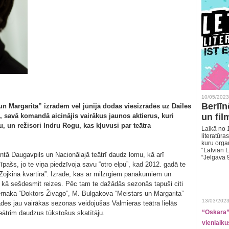
10/05/2023
Berlīn
un Margarita” izrādēm vēl jūnijā dodas viesizrādēs uz Dailes
ai, savā komandā aicinājis vairākus jaunos aktierus, kuri
un fil
, un režisori Indru Rogu, kas kļuvusi par teātra
Laikā no 1
literatūras
kuru organ
“Latvian L
kontā Daugavpils un Nacionālajā teātrī daudz lomu, kā arī
“Jelgava 
ir īpašs, jo te viņa piedzīvoja savu “otro elpu”, kad 2012. gadā te
“Zojkina kvartira”. Izrāde, kas ar milzīgiem panākumiem un
āk kā sešdesmit reizes. Pēc tam te dažādās sezonās tapuši citi
ernaka “Doktors Živago”, M. Bulgakova “Meistars un Margarita”
13/03/2023
des jau vairākas sezonas veidojušas Valmieras teātra lielās
“Oskara” 
eātrim daudzus tūkstošus skatītāju.
vienlaiku