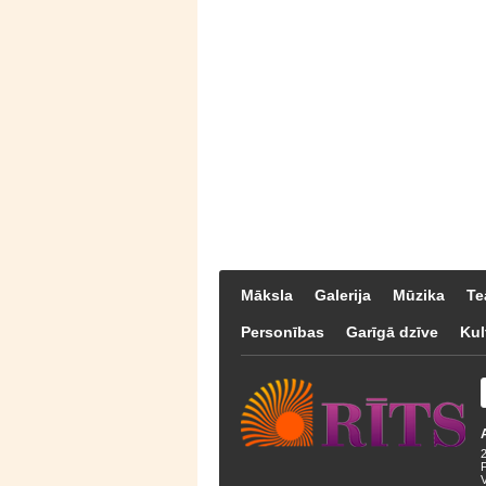
Māksla
Galerija
Mūzika
Te
Personības
Garīgā dzīve
Kul
F
V