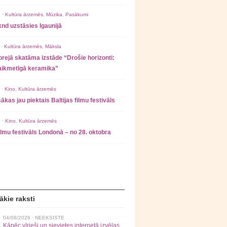
 ·
Kultūra ārzemēs
,
Mūzika
,
Pasākumi
nd uzstāsies Igaunijā
 ·
Kultūra ārzemēs
,
Māksla
rejā skatāma izstāde “Drošie horizonti:
laikmetīgā keramika”
 ·
Kino
,
Kultūra ārzemēs
ākas jau piektais Baltijas filmu festivāls
 ·
Kino
,
Kultūra ārzemēs
filmu festivāls Londonā – no 28. oktobra
ākie raksti
04/08/2026 ·
NEEKSISTE
Kāpēc vīrieši un sievietes internetā izvēlas