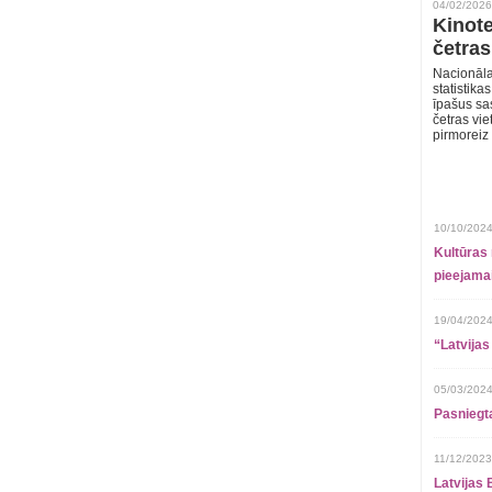
04/02/2026
Kinote
četras
Nacionāla
statistika
īpašus sa
četras vie
pirmoreiz
10/10/2024
Kultūras 
pieejamai
19/04/2024
“Latvijas
05/03/2024
Pasniegt
11/12/2023
Latvijas 