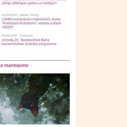
pilnīgi atšķirīgas spēles un hobijus?
04/08/2026 ·
Māksla
,
Muzeji
LNMM norisināsies mākslinieču dueta
“Poētiskais Robotisms” veidota izstāde
“AERO”
05/08/2026 ·
Pasākumi
Izziņota 26. Starptautiskā Baha
kamermūzikas festivāla programma
as mantojums