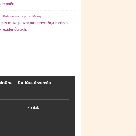
as monētu
 ·
Kultūras mantojums
,
Muzeji
 pils muzejs uzņemts prestižajā Eiropas
 rezidenču tīklā
ektūra
Kultūra ārzemēs
u
Kontakti