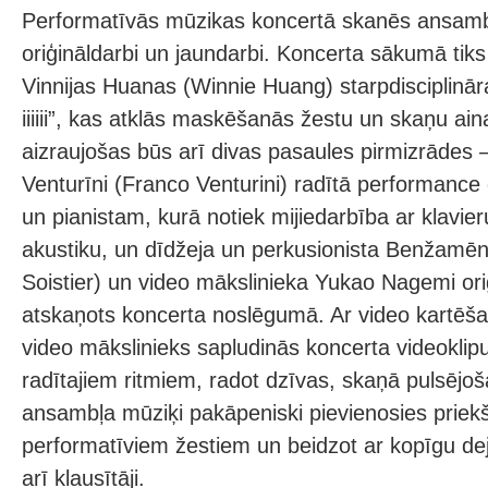
Performatīvās mūzikas koncertā skanēs ansamb
oriģināldarbi un jaundarbi. Koncerta sākumā tiks
Vinnijas Huanas (Winnie Huang) starpdisciplināra
iiiiii”, kas atklās maskēšanās žestu un skaņu ain
aizraujošas būs arī divas pasaules pirmizrādes 
Venturīni (Franco Venturini) radītā performance č
un pianistam, kurā notiek mijiedarbība ar klavi
akustiku, un dīdžeja un perkusionista Benžamē
Soistier) un video mākslinieka Yukao Nagemi oriģ
atskaņots koncerta noslēgumā. Ar video kartēša
video mākslinieks sapludinās koncerta videoklip
radītajiem ritmiem, radot dzīvas, skaņā pulsējoša
ansambļa mūziķi pakāpeniski pievienosies prie
performatīviem žestiem un beidzot ar kopīgu deju,
arī klausītāji.