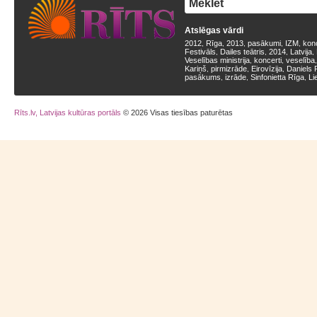
Atslēgas vārdi
2012
Rīga
2013
pasākumi
IZM
kon
,
,
,
,
,
Festivāls
Dailes teātris
2014
Latvija
,
,
,
,
Veselības ministrija
koncerti
veselība
,
,
Kariņš
pirmizrāde
Eirovīzija
Daniels 
,
,
,
pasākums
izrāde
Sinfonietta Rīga
Li
,
,
,
Rīts.lv, Latvijas kultūras portāls
© 2026 Visas tiesības paturētas