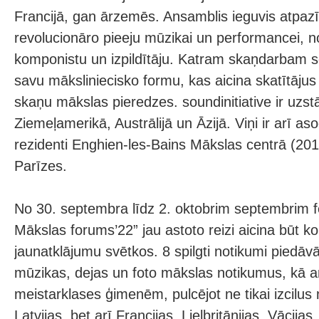
Francijā, gan ārzemēs. Ansamblis ieguvis atpaz
revolucionāro pieeju mūzikai un performancei, n
komponistu un izpildītāju. Katram skaņdarbam so
savu māksliniecisko formu, kas aicina skatītājus 
skaņu mākslas pieredzes. soundinitiative ir uzstā
Ziemeļamerikā, Austrālijā un Āzijā. Viņi ir arī as
rezidenti Enghien-les-Bains Mākslas centrā (20
Parīzes.
No 30. septembra līdz 2. oktobrim septembrim fe
Mākslas forums’22” jau astoto reizi aicina būt
jaunatklājumu svētkos. 8 spilgti notikumi piedāv
mūzikas, dejas un foto mākslas notikumus, kā ar
meistarklases ģimenēm, pulcējot ne tikai izcilus
Latvijas, bet arī Francijas, Lielbritānijas, Vācijas,