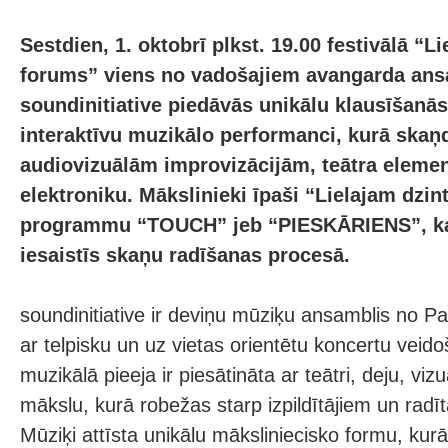
Sestdien, 1. oktobrī plkst. 19.00 festivālā “
forums” viens no vadošajiem avangarda an
soundinitiative piedāvās unikālu klausīšanās
interaktīvu muzikālo performanci, kurā skaņd
audiovizuālām improvizācijām, teātra eleme
elektroniku. Mākslinieki īpaši “Lielajam dzin
programmu “TOUCH” jeb “PIESKĀRIENS”, kas
iesaistīs skaņu radīšanas procesā.
soundinitiative ir deviņu mūziķu ansamblis no P
ar telpisku un uz vietas orientētu koncertu vei
muzikālā pieeja ir piesātināta ar teātri, deju, v
mākslu, kurā robežas starp izpildītājiem un radīt
Mūziķi attīsta unikālu māksliniecisko formu, kurā