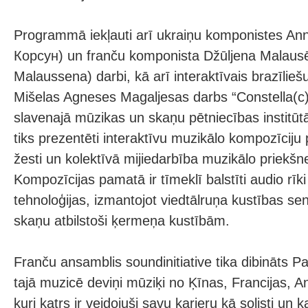
Programmā iekļauti arī ukraiņu komponistes A
Корсун) un franču komponista Džūljena Malausē
Malaussena) darbi, kā arī interaktīvais brazīlie
Mišelas Agneses Magaljesas darbs “Constella(c)t
slavenajā mūzikas un skaņu pētniecības institū
tiks prezentēti interaktīvu muzikālo kompozīciju
žesti un kolektīvā mijiedarbība muzikālo priekš
Kompozīcijas pamatā ir tīmeklī balstīti audio rīk
tehnoloģijas, izmantojot viedtālruņa kustības sen
skaņu atbilstoši ķermeņa kustībām.
Franču ansamblis soundinitiative tika dibināts P
tajā muzicē deviņi mūziķi no Ķīnas, Francijas, Angl
kuri katrs ir veidojuši savu karjeru kā solisti un