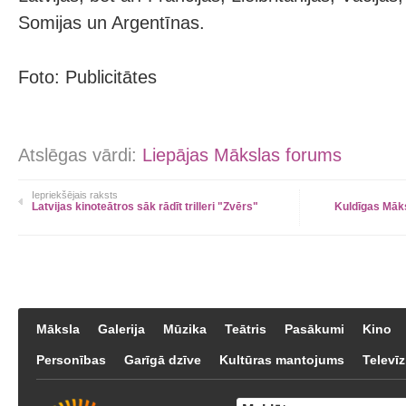
Somijas un Argentīnas.
Foto: Publicitātes
Atslēgas vārdi:
Liepājas Mākslas forums
Iepriekšējais raksts
Latvijas kinoteātros sāk rādīt trilleri "Zvērs"
Kuldīgas Māk
Māksla
Galerija
Mūzika
Teātris
Pasākumi
Kino
Personības
Garīgā dzīve
Kultūras mantojums
Televīz