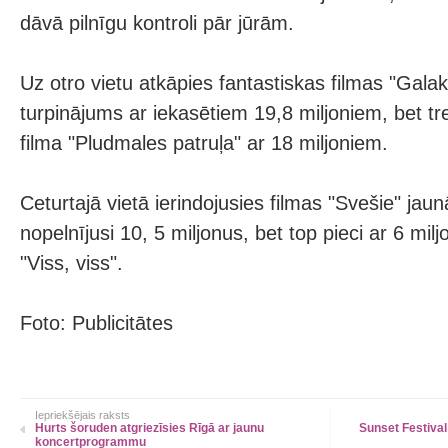
dāvā pilnīgu kontroli pār jūrām.
Uz otro vietu atkāpies fantastiskas filmas "Galak
turpinājums ar iekasētiem 19,8 miljoniem, bet tre
filma "Pludmales patruļa" ar 18 miljoniem.
Ceturtajā vietā ierindojusies filmas "Svešie" jau
nopelnījusi 10, 5 miljonus, bet top pieci ar 6 mil
"Viss, viss".
Foto: Publicitātes
Iepriekšējais raksts
Hurts šoruden atgriezīsies Rīgā ar jaunu
Sunset Festival
koncertprogrammu