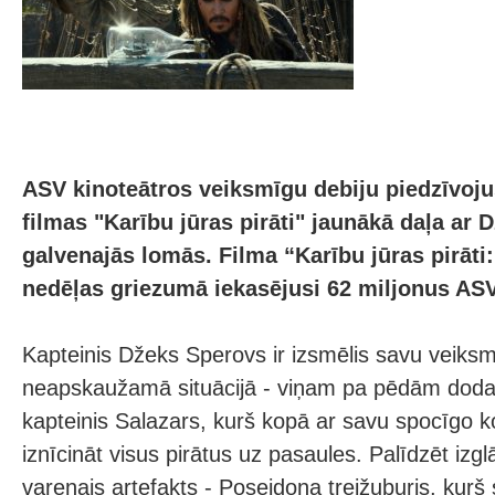
ASV kinoteātros veiksmīgu debiju piedzīvoj
filmas "Karību jūras pirāti" jaunākā daļa ar 
galvenajās lomās. Filma “Karību jūras pirāti:
nedēļas griezumā iekasējusi 62 miljonus ASV
Kapteinis Džeks Sperovs ir izsmēlis savu veiksm
neapskaužamā situācijā - viņam pa pēdām dodas
kapteinis Salazars, kurš kopā ar savu spocīgo 
iznīcināt visus pirātus uz pasaules. Palīdzēt izglā
varenais artefakts - Poseidona trejžuburis, ku