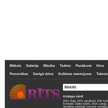
Māksla
Galerija
Mūzika
Teātris
Pasākumi
Kino
Personības
Garīgā dzīve
Kultūras mantojums
Televīz
Atslēgas vārdi
2012
Rīga
2013
pasākumi
IZM
kon
,
,
,
,
,
Festivāls
Dailes teātris
2014
Latvija
,
,
,
,
Veselības ministrija
koncerti
veselība
,
,