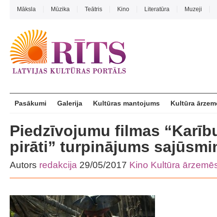
Māksla
Mūzika
Teātris
Kino
Literatūra
Muzeji
Pasākumi
Galerija
Kultūras mantojums
Kultūra ārzem
Piedzīvojumu filmas “Karību
pirāti” turpinājums sajūsmi
Autors
redakcija
29/05/2017
Kino
Kultūra ārzemē