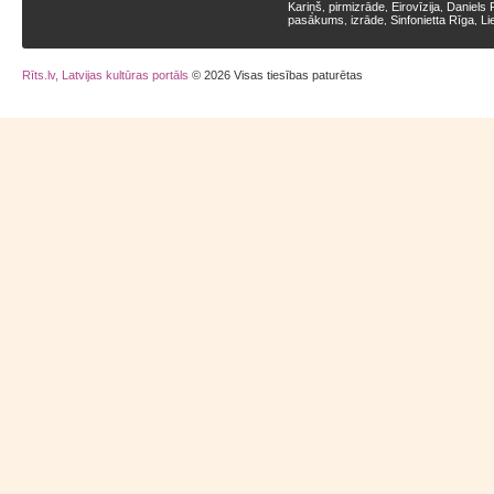
Kariņš
pirmizrāde
Eirovīzija
Daniels 
,
,
,
pasākums
izrāde
Sinfonietta Rīga
Li
,
,
,
Rīts.lv, Latvijas kultūras portāls
© 2026 Visas tiesības paturētas