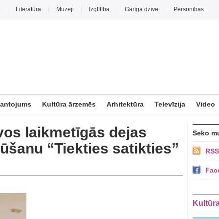
o
Literatūra
Muzeji
Izglītība
Garīgā dzīve
Personības
mantojums
Kultūra ārzemēs
Arhitektūra
Televīzija
Video
vos laikmetīgās dejas
Seko m
ūšanu “Tiekties satikties”
RSS
Fac
Kultūr