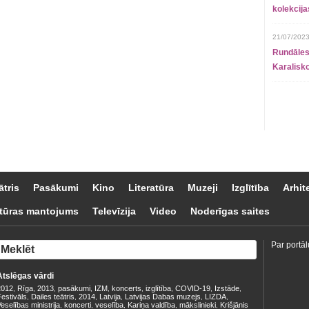
kolekcij
21/07/2023
Rundāles
Karalisko
ātris
Pasākumi
Kino
Literatūra
Muzeji
Izglītība
Arhit
tūras mantojums
Televīzija
Video
Noderīgas saites
Par portāl
Atslēgas vārdi
2012
Rīga
2013
pasākumi
IZM
koncerts
izglītība
COVID-19
Izstāde
,
,
,
,
,
,
,
,
,
estivāls
Dailes teātris
2014
Latvija
Latvijas Dabas muzejs
LIZDA
,
,
,
,
,
,
eselības ministrija
koncerti
veselība
Kariņa valdība
mākslinieki
Krišjānis
,
,
,
,
,