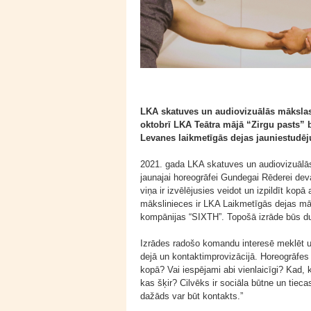
LKA skatuves un audiovizuālās mākslas f
oktobrī LKA Teātra mājā “Zirgu pasts
Levanes laikmetīgās dejas jauniestudēju
2021. gada LKA skatuves un audiovizuālās 
jaunajai horeogrāfei Gundegai Rēderei deva
viņa ir izvēlējusies veidot un izpildīt ko
mākslinieces ir LKA Laikmetīgās dejas m
kompānijas “SIXTH”. Topošā izrāde būs duet
Izrādes radošo komandu interesē meklēt u
dejā un kontaktimprovizācijā. Horeogrāfe
kopā? Vai iespējami abi vienlaicīgi? Kad,
kas šķir? Cilvēks ir sociāla būtne un tieca
dažāds var būt kontakts.”