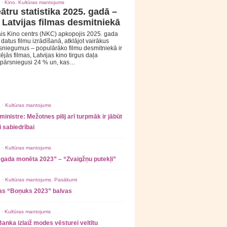
 ·
Kino
,
Kultūras mantojums
ātru statistika 2025. gadā –
 Latvijas filmas desmitniekā
is Kino centrs (NKC) apkopojis 2025. gada
s datus filmu izrādīšanā, atklājot vairākus
sniegumus – populārāko filmu desmitniekā ir
tējās filmas, Latvijas kino tirgus daļa
 pārsniegusi 24 % un, kas…
 ·
Kultūras mantojums
ministre: Mežotnes pilij arī turpmāk ir jābūt
 sabiedrībai
 ·
Kultūras mantojums
 gada monēta 2023” – “Zvaigžņu putekļi”
 ·
Kultūras mantojums
,
Pasākumi
as “Boņuks 2023” balvas
 ·
Kultūras mantojums
Banka izlaiž modes vēsturei veltītu