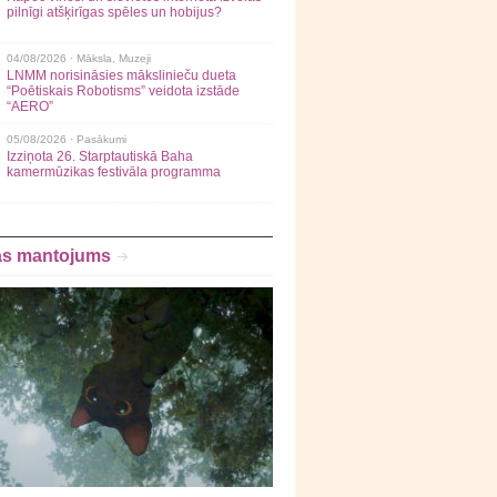
pilnīgi atšķirīgas spēles un hobijus?
04/08/2026 ·
Māksla
,
Muzeji
LNMM norisināsies mākslinieču dueta
“Poētiskais Robotisms” veidota izstāde
“AERO”
05/08/2026 ·
Pasākumi
Izziņota 26. Starptautiskā Baha
kamermūzikas festivāla programma
as mantojums