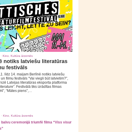
 ·
Kino
,
Kultūra ārzemēs
ē notiks latviešu literatūras
mu festivāls
1. līdz 14. maijam Berlīnē notiks latviešu
 un filmu festivāls “Vai viegli būt latvietim?”,
izē Latvijas literatūras eksporta platforma
iterature”. Festivālā tiks izrādītas filmas
94”, “Mātes piens”,…
 ·
Kino
,
Kultūra ārzemēs
balvu ceremonijā triumfē filma “Viss visur
s”