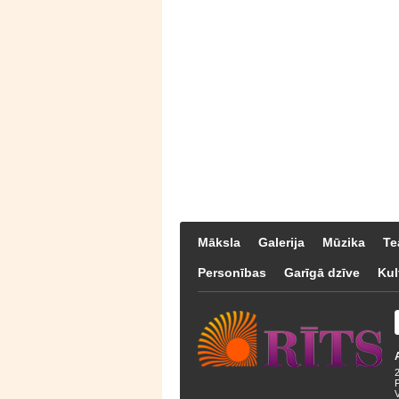
Māksla
Galerija
Mūzika
Te
Personības
Garīgā dzīve
Kul
F
V