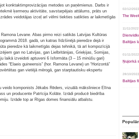
ojot konktaktimprovizācijas metodes un paņēmienus. Darbs ir
02/12/2022
etekmē ķermeņu aktivitāte, savstarpējais attālums, prāts un
The Week
izrādes veidotājas izceļ arī vēlmi tiekties satikties ar laikmetīgās
11/11/2022
 Ramona Levane. Abas pirmo reizi satikās Latvijas Kultūras
Dienvidko
grammā 2018. gadā, un katras līdzšinējā pieredze dejā ir
Baltijas 
a pieredze kā laikmetīgās dejas tehnikā, tā arī kompozīcijā
jiem gan no Latvijas, gan Lielbritānijas, Grieķijas, Somijas,
01/11/2022
ju laikā izveidoti aptuveni 6 īsformāta (3 ‒ 15 minūšu gari)
Ņujorkā s
rādes “Elaeis guineensis” (hor. Ramona Levane) un “Horizontā”
novērtētas gan vietējā mērogā, gan starptautisku ekspertu
28/10/2022
Baltijas 
du veido komponists Jēkabs Rēders, vizuālā māksliniece Elīna
ss un producente Patrīcija Kolāte. Izrādi producē biedrība
ēmiju. Izrāde top ar Rīgas domes finansiālu atbalstu.
Populār