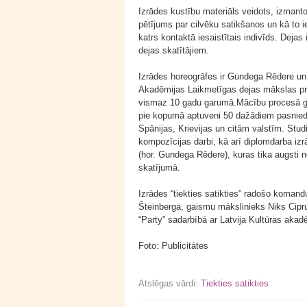
Izrādes kustību materiāls veidots, izmant
pētījums par cilvēku satikšanos un kā to i
katrs kontaktā iesaistītais indivīds. Dejas 
dejas skatītājiem.
Izrādes horeogrāfes ir Gundega Rēdere un
Akadēmijas Laikmetīgas dejas mākslas pro
vismaz 10 gadu garumā.Mācību procesā gūt
pie kopumā aptuveni 50 dažādiem pasniedzē
Spānijas, Krievijas un citām valstīm. Studi
kompozīcijas darbi, kā arī diplomdarba iz
(hor. Gundega Rēdere), kuras tika augsti 
skatījumā.
Izrādes “tiekties satikties” radošo koman
Šteinberga, gaismu mākslinieks Niks Cipru
“Party” sadarbībā ar Latvija Kultūras akad
Foto: Publicitātes
Atslēgas vārdi:
Tiekties satikties