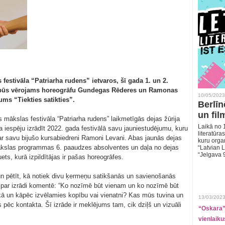
estivāla “Patriarha rudens” ietvaros, šī gada 1. un 2.
” būs vērojams horeogrāfu Gundegas Rēderes un Ramonas
10/05/2023
ms “Tiekties satikties”.
Berlīn
un fil
mākslas festivāla “Patriarha rudens” laikmetīgās dejas žūrija
Laikā no 1
 iespēju izrādīt 2022. gada festivālā savu jauniestudējumu, kuru
literatūras
pā ar savu bijušo kursabiedreni Ramoni Levani. Abas jaunās dejas
kuru organ
ākslas programmas 6. paaudzes absolventes un daļa no dejas
“Latvian L
“Jelgava 
s, kurā izpildītājas ir pašas horeogrāfes.
n pētīt, kā notiek divu ķermeņu satikšanās un savienošanās
s par izrādi komentē: “Ko nozīmē būt vienam un ko nozīmē būt
 kā un kāpēc izvēlamies kopību vai vienatni? Kas mūs tuvina un
13/03/2023
s pēc kontakta. Šī izrāde ir meklējums tam, cik dziļš un vizuāli
“Oskara” 
vienlaiku