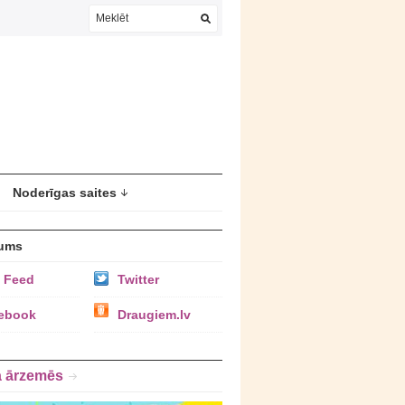
Noderīgas saites
ums
 Feed
Twitter
ebook
Draugiem.lv
a ārzemēs