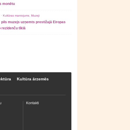
as monētu
 ·
Kultūras mantojums
,
Muzeji
 pils muzejs uzņemts prestižajā Eiropas
 rezidenču tīklā
ektūra
Kultūra ārzemēs
u
Kontakti