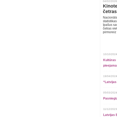
04/02/2026
Kinote
četras
Nacionāla
statistika
īpašus sa
četras vie
pirmoreiz
10/10/2024
Kultūras 
pieejamai
19/04/2024
“Latvijas
05/03/2024
Pasniegt
11/12/2023
Latvijas 