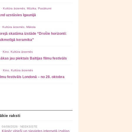
 ·
Kultūra ārzemēs
,
Mūzika
,
Pasākumi
nd uzstāsies Igaunijā
 ·
Kultūra ārzemēs
,
Māksla
rejā skatāma izstāde “Drošie horizonti:
laikmetīgā keramika”
 ·
Kino
,
Kultūra ārzemēs
ākas jau piektais Baltijas filmu festivāls
 ·
Kino
,
Kultūra ārzemēs
filmu festivāls Londonā – no 28. oktobra
ākie raksti
04/08/2026 ·
NEEKSISTE
Kāpēc vīrieši un sievietes internetā izvēlas