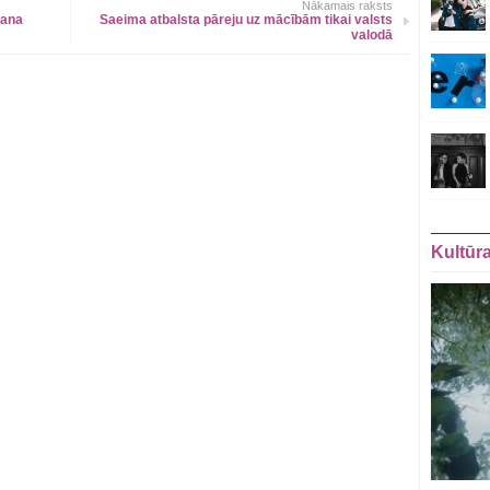
Nākamais raksts
šana
Saeima atbalsta pāreju uz mācībām tikai valsts
valodā
Kultūr