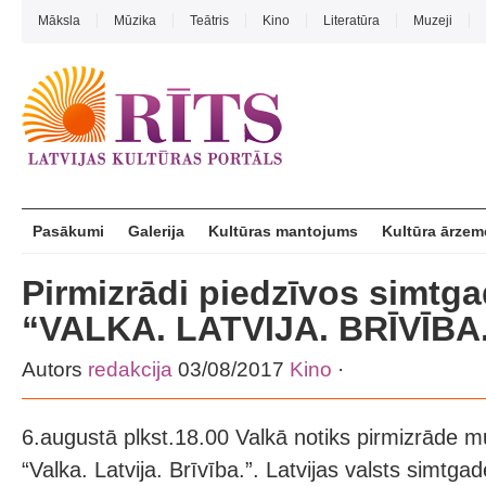
Māksla
Mūzika
Teātris
Kino
Literatūra
Muzeji
Pasākumi
Galerija
Kultūras mantojums
Kultūra ārzem
Pirmizrādi piedzīvos simtga
“VALKA. LATVIJA. BRĪVĪBA
Autors
redakcija
03/08/2017
Kino
·
6.augustā plkst.18.00 Valkā notiks pirmizrāde mu
“Valka. Latvija. Brīvība.”. Latvijas valsts simtgad