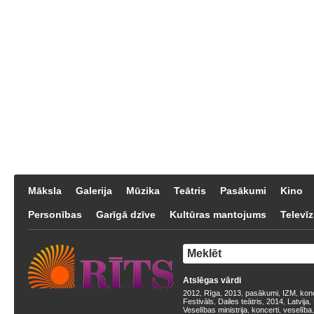
Māksla
Galerija
Mūzika
Teātris
Pasākumi
Kino
Personības
Garīgā dzīve
Kultūras mantojums
Televīz
Atslēgas vārdi
2012
Rīga
2013
pasākumi
IZM
kon
,
,
,
,
,
Festivāls
Dailes teātris
2014
Latvija
,
,
,
,
Veselības ministrija
koncerti
veselība
,
,