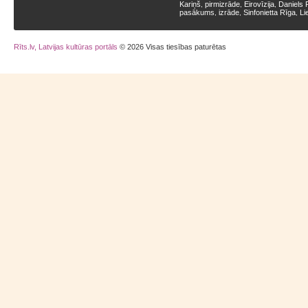
Kariņš
pirmizrāde
Eirovīzija
Daniels 
,
,
,
pasākums
izrāde
Sinfonietta Rīga
Li
,
,
,
Rīts.lv, Latvijas kultūras portāls
© 2026 Visas tiesības paturētas