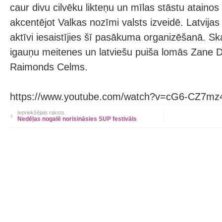
caur divu cilvēku likteņu un mīlas stāstu atainos
akcentējot Valkas nozīmi valsts izveidē. Latvijas 
aktīvi iesaistījies šī pasākuma organizēšanā. Sk
igauņu meitenes un latviešu puiša lomās Zane
Raimonds Celms.
https://www.youtube.com/watch?v=cG6-CZ7mz
Iepriekšējais raksts
Nedēļas nogalē norisināsies SUP festivāls