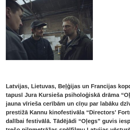
Latvijas, Lietuvas, Beļģijas un Francijas kop
tapusī Jura Kursieša psiholoģiskā drāma “Oļ
jauna vīrieša cerībām un cīņu par labāku dzīvi,
prestižā Kannu kinofestivāla “Directors’ Fort
dalībai festivālā. Tādējādi “Oļegs” guvis iesp
trešo pilnmetrāžas spēlfilmu Latvijas vēsturē