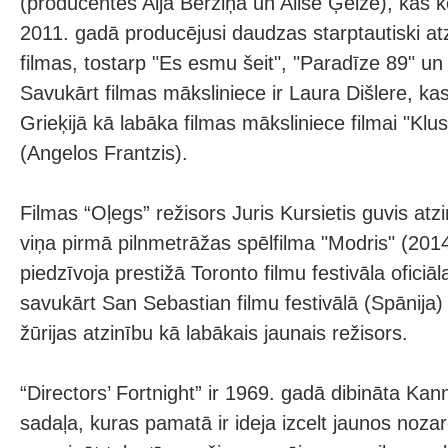
(producentes Aija Bērziņa un Alise Ģelze), kas 
2011. gadā producējusi daudzas starptautiski at
filmas, tostarp "Es esmu šeit", "Paradīze 89" u
Savukārt filmas māksliniece ir Laura Dišlere, ka
Grieķijā kā labāka filmas māksliniece filmai "Klu
(Angelos Frantzis).
Filmas “Oļegs” režisors Juris Kursietis guvis atzi
viņa pirmā pilnmetrāžas spēlfilma "Modris" (2014
piedzīvoja prestižā Toronto filmu festivāla oficiā
savukārt San Sebastian filmu festivālā (Spānija) 
žūrijas atzinību kā labākais jaunais režisors.
“Directors’ Fortnight” ir 1969. gadā dibināta Kan
sadaļa, kuras pamatā ir ideja izcelt jaunos nozar