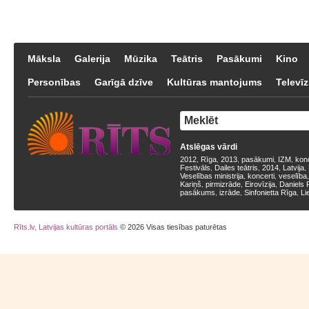
Māksla
Galerija
Mūzika
Teātris
Pasākumi
Kino
Personības
Garīgā dzīve
Kultūras mantojums
Televīz
Atslēgas vārdi
2012
Rīga
2013
pasākumi
IZM
kon
,
,
,
,
,
Festivāls
Dailes teātris
2014
Latvija
,
,
,
,
Veselības ministrija
koncerti
veselība
,
,
Kariņš
pirmizrāde
Eirovīzija
Daniels 
,
,
,
pasākums
izrāde
Sinfonietta Rīga
Li
,
,
,
Rīts.lv, Latvijas kultūras portāls
© 2026 Visas tiesības paturētas