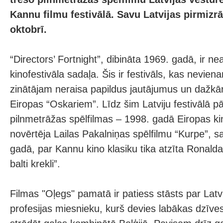
Kannu filmu festivālā. Savu Latvijas pirmizrā
oktobrī.
“Directors’ Fortnight”, dibināta 1969. gadā, ir n
kinofestivāla sadaļa. Šis ir festivāls, kas nevien
zinātājam neraisa papildus jautājumus un dažkārt
Eiropas “Oskariem”. Līdz šim Latviju festivālā p
pilnmetrāžas spēlfilmas – 1998. gadā Eiropas kino
novērtēja Lailas Pakalniņas spēlfilmu “Kurpe”, s
gadā, par Kannu kino klasiku tika atzīta Ronalda 
balti krekli”.
Filmas "Oļegs" pamatā ir patiess stāsts par Latvi
profesijas miesnieku, kurš devies labākas dzīv