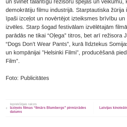
un svinēt talantīgu režisoru spējas un veikumu, k
demokrātiju filmu industrijā. Starptautiska žūrija 
īpaši izceļot un novērtējot izteiksmes brīvību u
izvēles. Starp šogad festivālam izvēlētajām film
parādās ne tikai “Oļega” titros, bet arī režisora
“Dogs Don’t Wear Pants”, kurā līdztekus Somija
un kompānijai "Helsinki Filmi", producēšanā pieda
Film”.
Foto: Publicitātes
Iepriekšējais raksts
Izziņots filmas “Ilmārs Blumbergs” pirmizrādes
Latvijas kinoteāt
datums