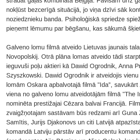
strādāt gaļas kombinātā Beļģijā. Pavisam drīz g
nokļūst bezcerīgā situācijā, jo viņa dzīvi sāk kon
noziedznieku banda. Psiholoģiskā spriedze spie
pieņemt lēmumu par bēgšanu, kas sākumā šķie
Galveno lomu filmā atveido Lietuvas jaunais tala
Novopolskij. Otrā plāna lomas atveido tādi starp
ieguvuši poļu aktieri kā Dawid Ogrodnik, Anna 
Szyszkowski. Dawid Ogrodnik ir atveidojis vien
lomām Oskara apbalvotajā filmā "Ida”, savukārt
viena no galveno lomu atveidotājām filmā "The I
nominēta prestižajai Cēzara balvai Francijā. Fil
zvaigžņotajam sastāvam būs redzami arī Guna 
Samītis, Jurijs Djakonovs un citi Latvijā atpazīst
komandā Latviju pārstāv arī producentu komand