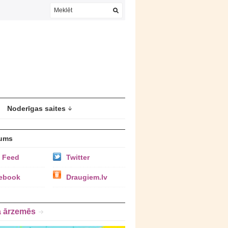
Noderīgas saites
ums
 Feed
Twitter
ebook
Draugiem.lv
a ārzemēs