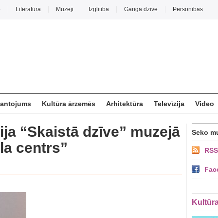
o
Literatūra
Muzeji
Izglītība
Garīgā dzīve
Personības
mantojums
Kultūra ārzemēs
Arhitektūra
Televīzija
Video
ija “Skaistā dzīve” muzejā
Seko m
la centrs”
RSS
Fac
Kultūr