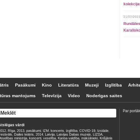
kolekcij
21/07/2023
Rundāles
Karalisko
ātris
Pasākumi
Kino
Literatūra
Muzeji
Izglītība
Arhit
tūras mantojums
Televīzija
Video
Noderīgas saites
Par portāl
Atslēgas vārdi
2012
Rīga
2013
pasākumi
IZM
koncerts
izglītība
COVID-19
Izstāde
,
,
,
,
,
,
,
,
,
estivāls
Dailes teātris
2014
Latvija
Latvijas Dabas muzejs
LIZDA
,
,
,
,
,
,
eselības ministrija
koncerti
veselība
Kariņa valdība
mākslinieki
Krišjānis
,
,
,
,
,