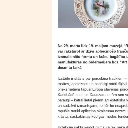
No 29. marta līdz 19. maijam muzejā “R
var raksturot ar dzīvi apliecinošo franču
izsmalcinātu formu un krāsu bagātību 
manufaktūrās no bīdermeijera līdz “Art
desmitu laikā.
Izstāde ir stāsts par porcelāna traukiem – 
tasītes, apgleznoti un bagātīgi rotāti šķī
priekšmetiem tapuši Eiropā slavenās porc
Karlsbādē un citur. Daudzas no tām sen vai
paraugi – katrai lietai piemīt arī estētiska 
un sadzīvē izmantojami, tomēr tie neaprobe
tapušie trauki apliecina skaistuma nozīmi
klāstu, saskatāmas kopīgas modes tende
Kolekcija sākta veidot pirms vairāk nekā div