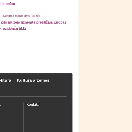
as monētu
 ·
Kultūras mantojums
,
Muzeji
 pils muzejs uzņemts prestižajā Eiropas
 rezidenču tīklā
ektūra
Kultūra ārzemēs
u
Kontakti