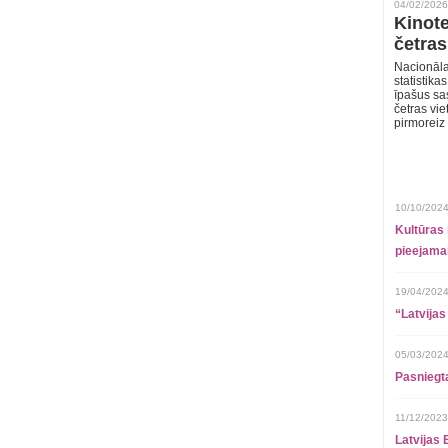
04/02/2026
Kinote
četras
Nacionāla
statistika
īpašus sa
četras vie
pirmoreiz
10/10/2024
Kultūras 
pieejamai
19/04/2024
“Latvijas
05/03/2024
Pasniegt
11/12/2023
Latvijas 