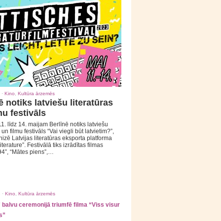
 ·
Kino
,
Kultūra ārzemēs
ē notiks latviešu literatūras
mu festivāls
1. līdz 14. maijam Berlīnē notiks latviešu
 un filmu festivāls “Vai viegli būt latvietim?”,
izē Latvijas literatūras eksporta platforma
iterature”. Festivālā tiks izrādītas filmas
94”, “Mātes piens”,…
 ·
Kino
,
Kultūra ārzemēs
balvu ceremonijā triumfē filma “Viss visur
s”