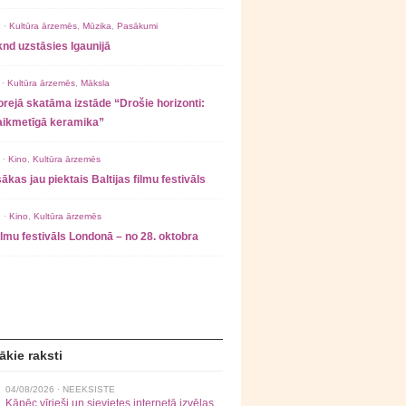
 ·
Kultūra ārzemēs
,
Mūzika
,
Pasākumi
nd uzstāsies Igaunijā
 ·
Kultūra ārzemēs
,
Māksla
rejā skatāma izstāde “Drošie horizonti:
laikmetīgā keramika”
 ·
Kino
,
Kultūra ārzemēs
ākas jau piektais Baltijas filmu festivāls
 ·
Kino
,
Kultūra ārzemēs
filmu festivāls Londonā – no 28. oktobra
ākie raksti
04/08/2026 ·
NEEKSISTE
Kāpēc vīrieši un sievietes internetā izvēlas