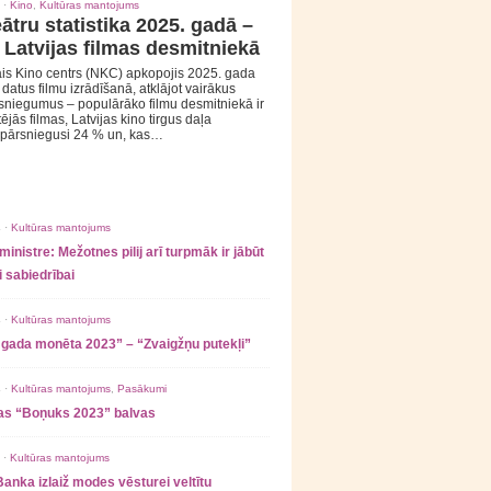
 ·
Kino
,
Kultūras mantojums
ātru statistika 2025. gadā –
 Latvijas filmas desmitniekā
is Kino centrs (NKC) apkopojis 2025. gada
s datus filmu izrādīšanā, atklājot vairākus
sniegumus – populārāko filmu desmitniekā ir
tējās filmas, Latvijas kino tirgus daļa
 pārsniegusi 24 % un, kas…
 ·
Kultūras mantojums
ministre: Mežotnes pilij arī turpmāk ir jābūt
 sabiedrībai
 ·
Kultūras mantojums
 gada monēta 2023” – “Zvaigžņu putekļi”
 ·
Kultūras mantojums
,
Pasākumi
as “Boņuks 2023” balvas
 ·
Kultūras mantojums
Banka izlaiž modes vēsturei veltītu