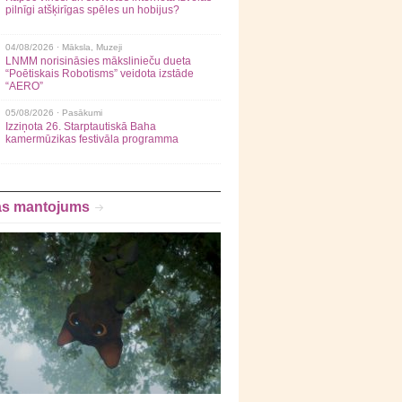
pilnīgi atšķirīgas spēles un hobijus?
04/08/2026 ·
Māksla
,
Muzeji
LNMM norisināsies mākslinieču dueta
“Poētiskais Robotisms” veidota izstāde
“AERO”
05/08/2026 ·
Pasākumi
Izziņota 26. Starptautiskā Baha
kamermūzikas festivāla programma
as mantojums