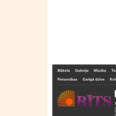
Māksla
Galerija
Mūzika
Te
Personības
Garīgā dzīve
Kul
F
V