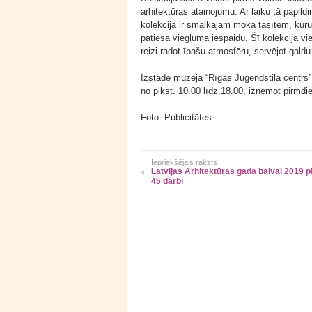
arhitektūras atainojumu. Ar laiku tā papil
kolekcijā ir smalkajām moka tasītēm, kur
patiesa viegluma iespaidu. Šī kolekcija v
reizi radot īpašu atmosfēru, servējot gald
Izstāde muzejā “Rīgas Jūgendstila centrs
no plkst. 10.00 līdz 18.00, izņemot pirmdi
Foto: Publicitātes
Iepriekšējais raksts
Latvijas Arhitektūras gada balvai 2019 pi
45 darbi