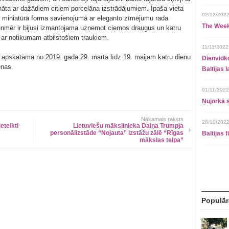
dināta ar dažādiem citiem porcelāna izstrādājumiem. Īpaša vieta
02/12/2022
u miniatūrā forma savienojumā ar eleganto zīmējumu rada
The Week
ienmēr ir bijusi izmantojama uzņemot ciemos draugus un katru
u ar notikumam atbilstošiem traukiem.
11/11/2022
” apskatāma no 2019. gada 29. marta līdz 19. maijam katru dienu
Dienvidko
enas.
Baltijas 
01/11/2022
Ņujorkā s
Nākamais raksts
28/10/2022
eteikti
Lietuviešu mākslinieka Daiņa Trumpja
personālizstāde “Nojauta” izstāžu zālē “Rīgas
Baltijas 
mākslas telpa”
Populār