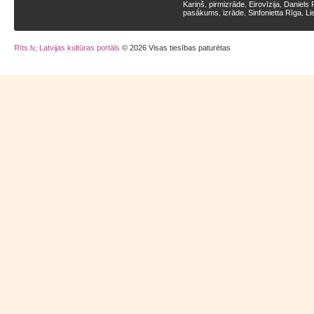
Kariņš
pirmizrāde
Eirovīzija
Daniels 
,
,
,
pasākums
izrāde
Sinfonietta Rīga
Li
,
,
,
Rīts.lv, Latvijas kultūras portāls
© 2026 Visas tiesības paturētas