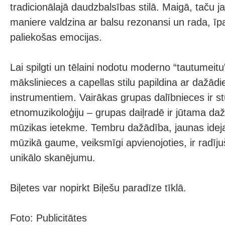
tradicionālajā daudzbalsības stilā. Maigā, taču 
maniere valdzina ar balsu rezonansi un rada, īp
paliekošas emocijas.
Lai spilgti un tēlaini nodotu moderno “tautumeit
mākslinieces a capellas stilu papildina ar dažā
instrumentiem. Vairākas grupas dalībnieces ir s
etnomuzikoloģiju – grupas daiļradē ir jūtama da
mūzikas ietekme. Tembru dažādība, jaunas ideja
mūzikā gaume, veiksmīgi apvienojoties, ir radīju
unikālo skanējumu.
Biļetes var nopirkt Biļešu paradīze tīklā.
Foto: Publicitātes