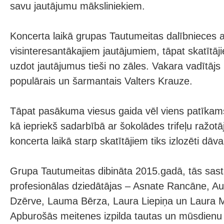
savu jautājumu māksliniekiem.
Koncerta laikā grupas Tautumeitas dalībnieces a
visinteresantākajiem jautājumiem, tāpat skatītā
uzdot jautājumus tieši no zāles. Vakara vadītāj
populārais un šarmantais Valters Krauze.
Tāpat pasākuma viesus gaida vēl viens patīkam
kā iepriekš sadarbībā ar šokolādes trifeļu ražot
koncerta laikā starp skatītājiem tiks izlozēti dāv
Grupa Tautumeitas dibināta 2015.gadā, tās sast
profesionālas dziedātājas – Asnate Rancāne, Aur
Dzērve, Lauma Bērza, Laura Liepiņa un Laura M
Apburošās meitenes izpilda tautas un mūsdienu 