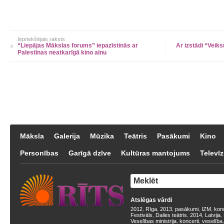
Iepriekšējais raksts
“Liepājas Mākslas forums” iepazīstinās ar
Ar izstādi “Veik
Palestīnas neatkarīgā kino ainu
Māksla
Galerija
Mūzika
Teātris
Pasākumi
Kino
Personības
Garīgā dzīve
Kultūras mantojums
Televīz
Atslēgas vārdi
2012
Rīga
2013
pasākumi
IZM
kon
,
,
,
,
,
Festivāls
Dailes teātris
2014
Latvija
,
,
,
,
Veselības ministrija
koncerti
veselība
,
,