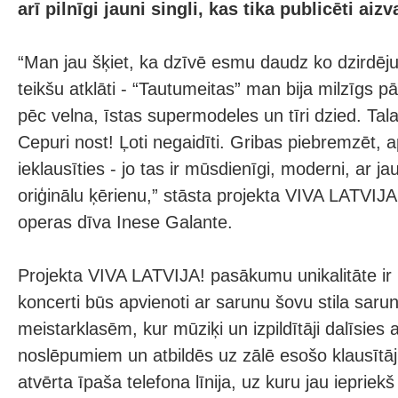
arī pilnīgi jauni singli, kas tika publicēti aiz
“Man jau šķiet, ka dzīvē esmu daudz ko dzirdējus
teikšu atklāti - “Tautumeitas” man bija milzīgs p
pēc velna, īstas supermodeles un tīri dzied. Tala
Cepuri nost! Ļoti negaidīti. Gribas piebremzēt, a
ieklausīties - jo tas ir mūsdienīgi, moderni, ar 
oriģinālu ķērienu,” stāsta projekta VIVA LATVIJ
operas dīva Inese Galante.
Projekta VIVA LATVIJA! pasākumu unikalitāte ir i
koncerti būs apvienoti ar sarunu šovu stila saru
meistarklasēm, kur mūziķi un izpildītāji dalīsies
noslēpumiem un atbildēs uz zālē esošo klausītāj
atvērta īpaša telefona līnija, uz kuru jau iepriekš