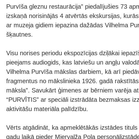
Purvīša gleznu restaurācija” piedalījušies 73 apm
izskaņā norisinājās 4 atvērtās ekskursijas, kurā
ar muzeja gidiem iepazina dažādas Vilhelma Pu
šķautnes.
Visu norises periodu ekspozīcijas dziļākai iepazī
pieejams audiogids, kas latviešu un angļu valodā
Vilhelma Purvīša mākslas darbiem, kā arī piedāv
fragmentus no mākslinieka 1926. gadā rakstītā
māksla”. Savukārt ģimenes ar bērniem varēja atk
“PURVĪTIS” ar speciāli izstrādāta bezmaksas iz
aktivitāšu materiāla palīdzību.
Vērts atgādināt, ka apmeklētākās izstādes titu
gadu laikā pieder Miervalža Poļa personālizstādei