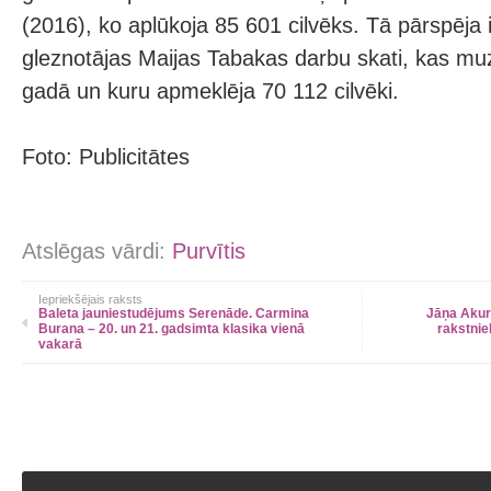
(2016), ko aplūkoja 85 601 cilvēks. Tā pārspēja 
gleznotājas Maijas Tabakas darbu skati, kas mu
gadā un kuru apmeklēja 70 112 cilvēki.
Foto: Publicitātes
Atslēgas vārdi:
Purvītis
Iepriekšējais raksts
Baleta jauniestudējums Serenāde. Carmina
Jāņa Akura
Burana – 20. un 21. gadsimta klasika vienā
rakstnie
vakarā