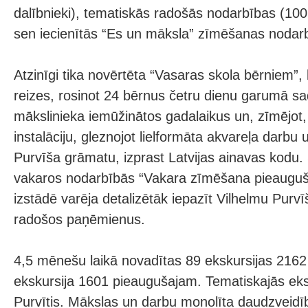
dalībnieki), tematiskās radošās nodarbības (100 
sen iecienītās “Es un māksla” zīmēšanas nodar
Atzinīgi tika novērtēta “Vasaras skola bērniem”, 
reizes, rosinot 24 bērnus četru dienu garumā sad
mākslinieka iemūžinātos gadalaikus un, zīmējot,
instalāciju, gleznojot lielformāta akvareļa darbu 
Purvīša grāmatu, izprast Latvijas ainavas kodu.
vakaros nodarbībās “Vakara zīmēšana pieauguša
izstādē varēja detalizētāk iepazīt Vilhelmu Purv
radošos paņēmienus.
4,5 mēnešu laikā novadītas 89 ekskursijas 2162
ekskursija 1601 pieaugušajam. Tematiskajās eks
Purvītis. Mākslas un darbu monolīta daudzveidī