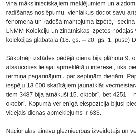
viņa mākslinieciskajiem meklējumiem un aizdom
radīšanas noslēpumu, vienlaikus dodot savu art
fenomena un radošā mantojuma izpētē,” secina 
LNMM Kolekciju un zinātniskās izpētes nodaļas v
kolekcijas glabātāja (18. gs. – 20. gs. 1. puse) Dr
Sākotnēji izstādes pēdējā diena bija plānota 9. o
atsaucoties lielajai apmeklētāju interesei, tika
termiņa pagarinājumu par septiņām dienām. Pap
iespēju 13 600 skatītājiem jaunatklāt vecmeista
tiem 3487 bija atnākuši 15. oktobrī, bet 4251 –
oktobrī. Kopumā vērienīgā ekspozīcija bijusi pi
vidējais dienas apmeklējums ir 633.
Nacionālās ainavu glezniecības izveidotājs un vē