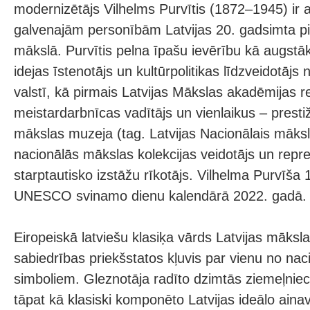
modernizētājs Vilhelms Purvītis (1872–1945) ir a
galvenajām personībām Latvijas 20. gadsimta pi
mākslā. Purvītis pelna īpašu ievērību kā augstā
idejas īstenotājs un kultūrpolitikas līdzveidotājs 
valstī, kā pirmais Latvijas Mākslas akadēmijas 
meistardarbnīcas vadītājs un vienlaikus – presti
mākslas muzeja (tag. Latvijas Nacionālais māksl
nacionālās mākslas kolekcijas veidotājs un repr
starptautisko izstāžu rīkotājs. Vilhelma Purvīša 15
UNESCO svinamo dienu kalendārā 2022. gadā.
Eiropeiskā latviešu klasiķa vārds Latvijas māksl
sabiedrības priekšstatos kļuvis par vienu no naci
simboliem. Gleznotāja radīto dzimtās ziemeļniec
tāpat kā klasiski komponēto Latvijas ideālo aina