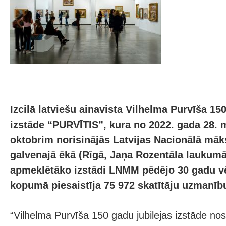
Izcilā latviešu ainavista Vilhelma Purvīša 150.
izstāde “PURVĪTIS”, kura no 2022. gada 28. m
oktobrim norisinājās Latvijas Nacionālā mā
galvenajā ēkā (Rīgā, Jaņa Rozentāla laukumā 
apmeklētāko izstādi LNMM pēdējo 30 gadu vē
kopumā piesaistīja 75 972 skatītāju uzmanīb
“Vilhelma Purvīša 150 gadu jubilejas izstāde no