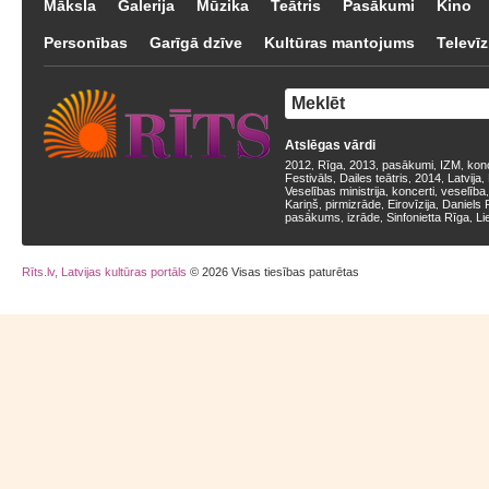
Māksla
Galerija
Mūzika
Teātris
Pasākumi
Kino
Personības
Garīgā dzīve
Kultūras mantojums
Televīz
Atslēgas vārdi
2012
Rīga
2013
pasākumi
IZM
kon
,
,
,
,
,
Festivāls
Dailes teātris
2014
Latvija
,
,
,
,
Veselības ministrija
koncerti
veselība
,
,
Kariņš
pirmizrāde
Eirovīzija
Daniels 
,
,
,
pasākums
izrāde
Sinfonietta Rīga
Li
,
,
,
Rīts.lv, Latvijas kultūras portāls
© 2026 Visas tiesības paturētas