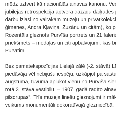
mēdz uztvert kā nacionālās ainavas kanonu. Ve
jubilejas retrospekcija aptvēra dažādu daiļrade
darbu izlasi no vairākām muzeju un privātkolekc
ģimenes, Andra Kļaviņa, Zuzānu un citām), ko p
Rozentāla gleznots Purvīša portrets un 21 faleris
priekšmets – medaļas un citi apbalvojumi, kas bi
Purvītim.
Bez pamatekspozīcijas Lielajā zālē (-2. stāvā) 
piedāvāja vēl nebijušu iespēju, uzkāpjot pa sas
augstumā, tuvumā aplūkot vienu no Purvīša sie
rotā 3. stāva vestibilu, – 1907. gadā radīto ain
pilsdrupas”. Trīs muzeja linešu gleznojumi ir māk
veikums monumentāli dekoratīvajā glezniecībā.