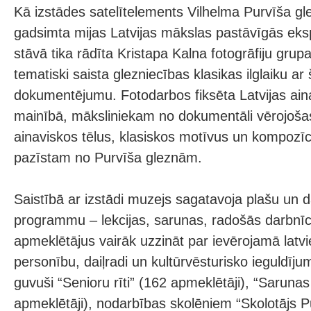
Kā izstādes satelītelements Vilhelma Purvīša gl
gadsimta mijas Latvijas mākslas pastāvīgās eksp
stāvā tika rādīta Kristapa Kalna fotogrāfiju grupa
tematiski saista glezniecības klasikas ilglaiku 
dokumentējumu. Fotodarbos fiksēta Latvijas ain
mainībā, māksliniekam no dokumentāli vērojošas
ainaviskos tēlus, klasiskos motīvus un kompozīci
pazīstam no Purvīša gleznām.
Saistībā ar izstādi muzejs sagatavoja plašu un d
programmu – lekcijas, sarunas, radošās darbnīca
apmeklētājus vairāk uzzināt par ievērojamā latvi
personību, daiļradi un kultūrvēsturisko ieguldīju
guvuši “Senioru rīti” (162 apmeklētāji), “Saruna
apmeklētāji), nodarbības skolēniem “Skolotājs Pu