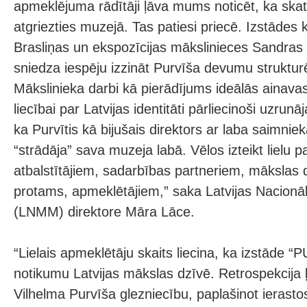
apmeklējuma rādītāji ļāva mums noticēt, ka skatī
atgriezties muzejā. Tas patiesi priecē. Izstādes 
Brasliņas un ekspozīcijas mākslinieces Sandras
sniedza iespēju izzināt Purvīša devumu struktur
Mākslinieka darbi kā pierādījums ideālās ainav
liecībai par Latvijas identitāti pārliecinoši uzrunāj
ka Purvītis kā bijušais direktors ar laba saimniek
“strādāja” sava muzeja labā. Vēlos izteikt lielu p
atbalstītājiem, sadarbības partneriem, mākslas 
protams, apmeklētājiem,” saka Latvijas Nacion
(LNMM) direktore Māra Lāce.
“Lielais apmeklētāju skaits liecina, ka izstāde “
notikumu Latvijas mākslas dzīvē. Retrospekcija ļ
Vilhelma Purvīša glezniecību, paplašinot ierasto