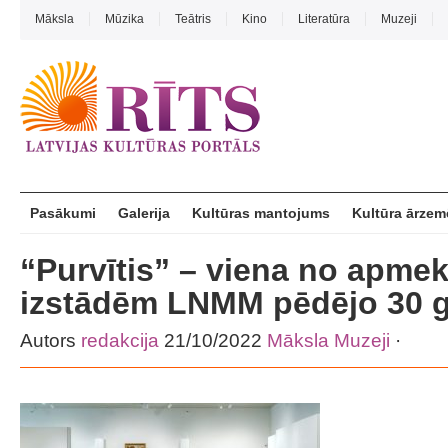
Māksla
Mūzika
Teātris
Kino
Literatūra
Muzeji
Pasākumi
Galerija
Kultūras mantojums
Kultūra ārzem
“Purvītis” – viena no apme
izstādēm LNMM pēdējo 30 g
Autors
redakcija
21/10/2022
Māksla
Muzeji
·