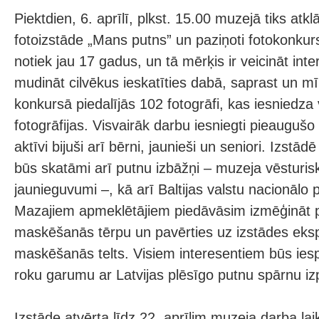
Piektdien, 6. aprīlī, plkst. 15.00 muzejā tiks atk
fotoizstāde „Mans putns” un paziņoti fotokonkur
notiek jau 17 gadus, un tā mērķis ir veicināt int
mudināt cilvēkus ieskatīties dabā, saprast un mī
konkursā piedalījās 102 fotogrāfi, kas iesniedza
fotogrāfijas. Visvairāk darbu iesniegti pieaugu
aktīvi bijuši arī bērni, jaunieši un seniori. Izstād
būs skatāmi arī putnu izbāžņi – muzeja vēsturis
jaunieguvumi –, kā arī Baltijas valstu nacionālo 
Mazajiem apmeklētājiem piedāvāsim izmēģināt p
maskēšanās tērpu un pavērties uz izstādes eksp
maskēšanās telts. Visiem interesentiem būs iesp
roku garumu ar Latvijas plēsīgo putnu spārnu iz
Izstāde atvērta līdz 22. aprīlim muzeja darba la