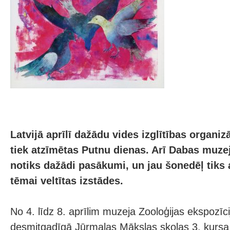
Latvijā aprīlī dažādu vides izglītības organ
tiek atzīmētas Putnu dienas. Arī Dabas muze
notiks dažādi pasākumi, un jau šonedēļ tiks 
tēmai veltītas izstādes.
No 4. līdz 8. aprīlim muzeja Zooloģijas ekspozī
desmitgadīgā Jūrmalas Mākslas skolas 3. kurs