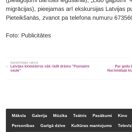
(pielāgojumi barības iegūšanai), „Lido gājputni” 
migrācijas), pieejamas arī ekskursijas Latvijas p
Pieteikšanās, zvanot pa telefona numuru 67356
Foto: Publicitātes
Iepriekšējais raksts
Latvijas kinoteātros sāk rādīt drāmu "Pusnakts
Par godu 
saule"
Nacionālajā teā
Māksla
Galerija
Mūzika
Teātris
Pasākumi
Kino
Personības
Garīgā dzīve
Kultūras mantojums
Televīz