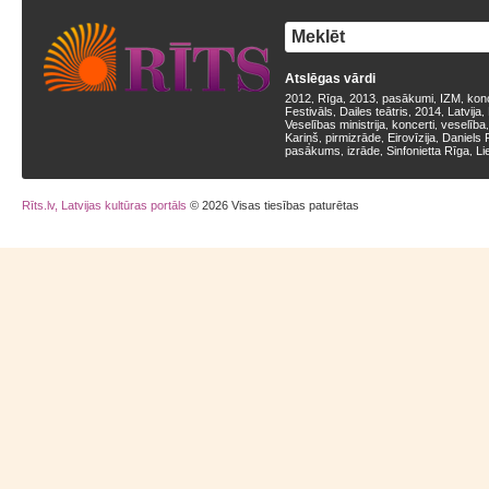
Atslēgas vārdi
2012
Rīga
2013
pasākumi
IZM
kon
,
,
,
,
,
Festivāls
Dailes teātris
2014
Latvija
,
,
,
,
Veselības ministrija
koncerti
veselība
,
,
Kariņš
pirmizrāde
Eirovīzija
Daniels 
,
,
,
pasākums
izrāde
Sinfonietta Rīga
Li
,
,
,
Rīts.lv, Latvijas kultūras portāls
© 2026 Visas tiesības paturētas