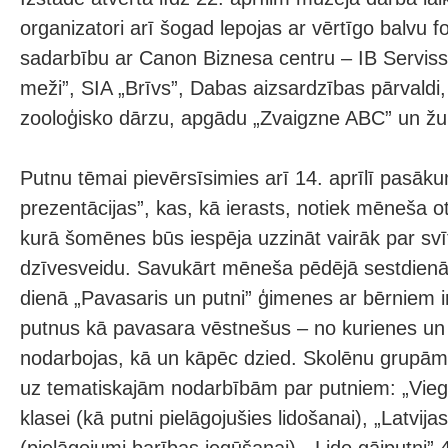
organizatori arī šogad lepojas ar vērtīgo balvu 
sadarbību ar Canon Biznesa centru – IB Serviss,
meži”, SIA „Brīvs”, Dabas aizsardzības pārvaldi
zooloģisko dārzu, apgādu „Zvaigzne ABC” un žur
Putnu tēmai pievērsīsimies arī 14. aprīlī pasāk
prezentācijas”, kas, kā ierasts, notiek mēneša o
kurā šomēnes būs iespēja uzzināt vairāk par sv
dzīvesveidu. Savukārt mēneša pēdējā sestdienā,
dienā „Pavasaris un putni” ģimenes ar bērniem ir
putnus kā pavasara vēstnešus – no kurienes un k
nodarbojas, kā un kāpēc dzied. Skolēnu grupām 
uz tematiskajām nodarbībām par putniem: „Viegl
klasei (kā putni pielāgojušies lidošanai), „Latvijas