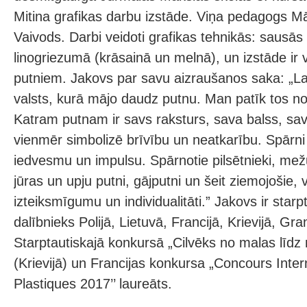
Mitina grafikas darbu izstāde. Viņa pedagogs Mā
Vaivods. Darbi veidoti grafikas tehnikās: sausās
linogriezumā (krāsainā un melnā), un izstāde ir v
putniem. Jakovs par savu aizraušanos saka: „Latvi
valsts, kurā mājo daudz putnu. Man patīk tos nov
Katram putnam ir savs raksturs, sava balss, sav
vienmēr simbolizē brīvību un neatkarību. Spārni
iedvesmu un impulsu. Spārnotie pilsētnieki, mež
jūras un upju putni, gājputni un šeit ziemojošie, v
izteiksmīgumu un individualitāti.” Jakovs ir starp
dalībnieks Polijā, Lietuvā, Francijā, Krievijā, Gra
Starptautiskajā konkursā „Cilvēks no malas līdz
(Krievijā) un Francijas konkursa „Concours Inter
Plastiques 2017’’ laureāts.