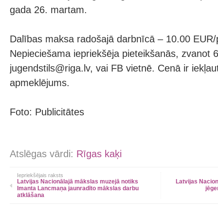
gada 26. martam.
Dalības maksa radošajā darbnīcā – 10.00 EUR/
Nepieciešama iepriekšēja pieteikšanās, zvanot 
jugendstils@riga.lv, vai FB vietnē. Cenā ir iekļa
apmeklējums.
Foto: Publicitātes
Atslēgas vārdi:
Rīgas kaķi
Iepriekšējais raksts
Latvijas Nacionālajā mākslas muzejā notiks
Latvijas Nacion
Imanta Lancmaņa jaunradīto mākslas darbu
jēge
atklāšana