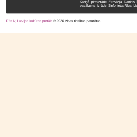
Kariņš
pirmizrāde
Eirovīzija
Daniels 
,
,
,
pasākums
izrāde
Sinfonietta Rīga
Li
,
,
,
Rīts.lv, Latvijas kultūras portāls
© 2026 Visas tiesības paturētas