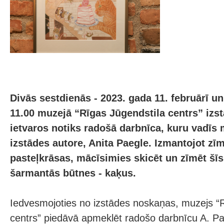
Divās sestdienās - 2023. gada 11. februārī un 
11.00 muzejā “Rīgas Jūgendstila centrs” izs
ietvaros notiks radošā darbnīca, kuru vadīs 
izstādes autore, Anita Paegle. Izmantojot zī
pasteļkrāsas, mācīsimies skicēt un zīmēt šī
šarmantās būtnes - kaķus.
Iedvesmojoties no izstādes noskaņas, muzejs “
centrs” piedāvā apmeklēt radošo darbnīcu A. Pa