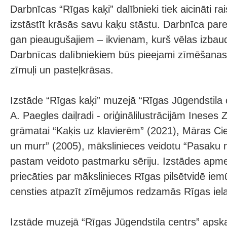
Darbnīcas “Rīgas kaķi” dalībnieki tiek aicināti rai
izstāstīt krāsās savu kaķu stāstu. Darbnīca par
gan pieaugušajiem – ikvienam, kurš vēlas izbaud
Darbnīcas dalībniekiem būs pieejami zīmēšanas
zīmuļi un pasteļkrāsas.
Izstāde “Rīgas kaķi” muzejā “Rīgas Jūgendstila c
A. Paegles daiļradi - oriģinālilustrācijām Ineses
grāmatai “Kaķis uz klavierēm” (2021), Māras Ci
un murr” (2005), mākslinieces veidotu “Pasaku 
pastam veidoto pastmarku sēriju. Izstādes apmek
priecāties par mākslinieces Rīgas pilsētvidē ie
censties atpazīt zīmējumos redzamās Rīgas iel
Izstāde muzejā “Rīgas Jūgendstila centrs” apsk