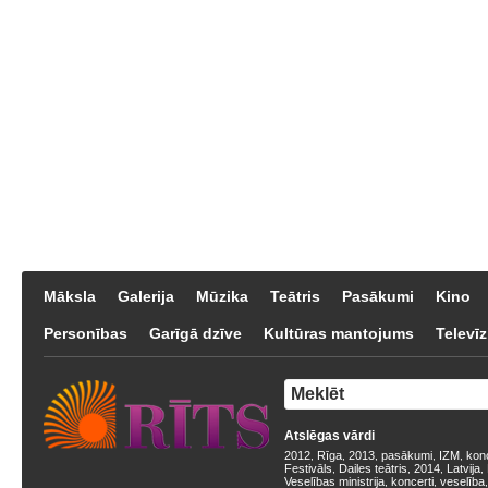
Māksla
Galerija
Mūzika
Teātris
Pasākumi
Kino
Personības
Garīgā dzīve
Kultūras mantojums
Televīz
Atslēgas vārdi
2012
Rīga
2013
pasākumi
IZM
kon
,
,
,
,
,
Festivāls
Dailes teātris
2014
Latvija
,
,
,
,
Veselības ministrija
koncerti
veselība
,
,