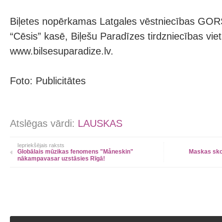
Biļetes nopērkamas Latgales vēstniecības GOR
“Cēsis” kasē, Biļešu Paradīzes tirdzniecības vie
www.bilsesuparadize.lv.
Foto: Publicitātes
Atslēgas vārdi:
LAUSKAS
Iepriekšējais raksts
Globālais mūzikas fenomens "Måneskin"
Maskas skol
nākampavasar uzstāsies Rīgā!