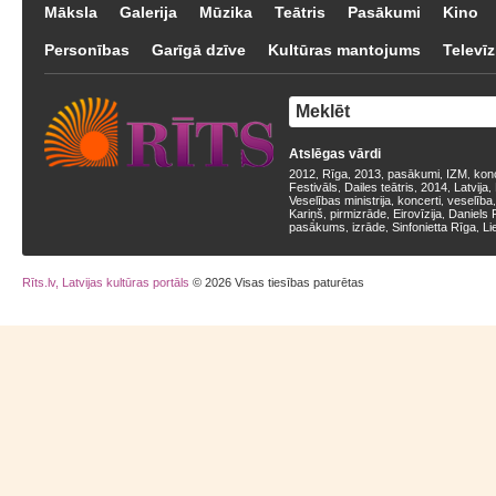
Māksla
Galerija
Mūzika
Teātris
Pasākumi
Kino
Personības
Garīgā dzīve
Kultūras mantojums
Televīz
Atslēgas vārdi
2012
Rīga
2013
pasākumi
IZM
kon
,
,
,
,
,
Festivāls
Dailes teātris
2014
Latvija
,
,
,
,
Veselības ministrija
koncerti
veselība
,
,
Kariņš
pirmizrāde
Eirovīzija
Daniels 
,
,
,
pasākums
izrāde
Sinfonietta Rīga
Li
,
,
,
Rīts.lv, Latvijas kultūras portāls
© 2026 Visas tiesības paturētas