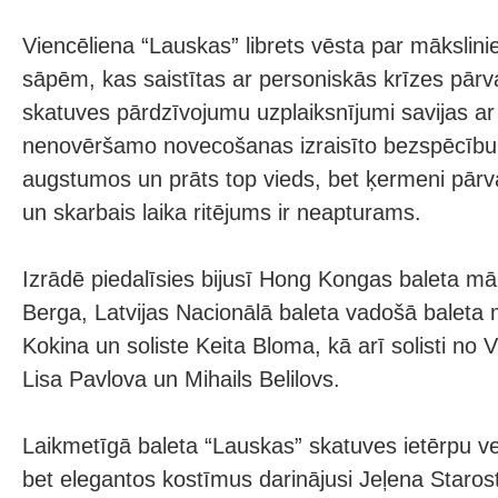
Viencēliena “Lauskas” librets vēsta par mākslini
sāpēm, kas saistītas ar personiskās krīzes pārv
skatuves pārdzīvojumu uzplaiksnījumi savijas ar
nenovēršamo novecošanas izraisīto bezspēcību,
augstumos un prāts top vieds, bet ķermeni pārva
un skarbais laika ritējums ir neapturams.
Izrādē piedalīsies bijusī Hong Kongas baleta m
Berga, Latvijas Nacionālā baleta vadošā baleta 
Kokina un soliste Keita Bloma, kā arī solisti no V
Lisa Pavlova un Mihails Belilovs.
Laikmetīgā baleta “Lauskas” skatuves ietērpu ve
bet elegantos kostīmus darinājusi Jeļena Starost