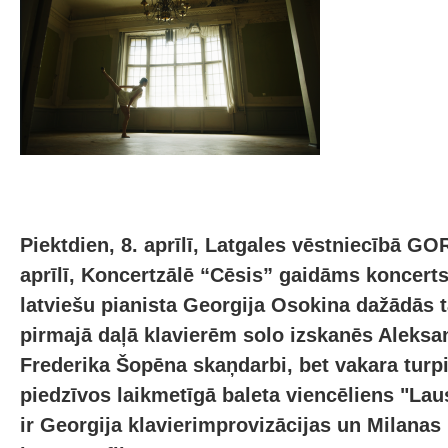
Piektdien, 8. aprīlī, Latgales vēstniecībā GO
aprīlī, Koncertzālē “Cēsis” gaidāms koncerts
latviešu pianista Georgija Osokina dažādās 
pirmajā daļā klavierēm solo izskanēs Aleksa
Frederika Šopēna skaņdarbi, bet vakara turp
piedzīvos laikmetīgā baleta viencēliens "La
ir Georgija klavierimprovizācijas un Milana