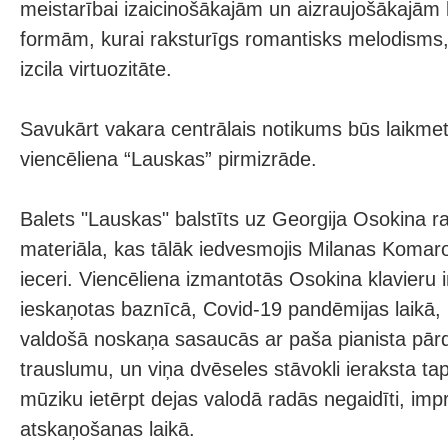
meistarībai izaicinošākajām un aizraujošākajām
formām, kurai raksturīgs romantisks melodisms
izcila virtuozitāte.
Savukārt vakara centrālais notikums būs laikmet
viencēliena “Lauskas” pirmizrāde.
Balets "Lauskas" balstīts uz Georgija Osokina r
materiāla, kas tālāk iedvesmojis Milanas Komar
ieceri. Viencēliena izmantotās Osokina klavieru 
ieskaņotas baznīcā, Covid-19 pandēmijas laikā,
valdošā noskaņa sasaucās ar paša pianista pā
trauslumu, un viņa dvēseles stāvokli ieraksta t
mūziku ietērpt dejas valodā radās negaidīti, impr
atskaņošanas laikā.