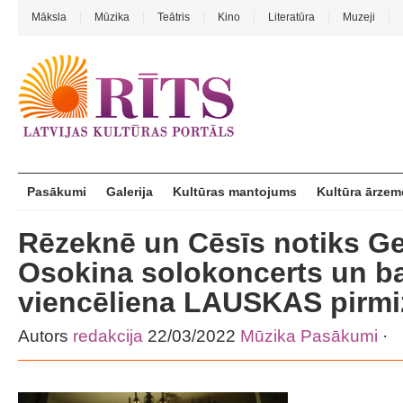
Māksla
Mūzika
Teātris
Kino
Literatūra
Muzeji
Pasākumi
Galerija
Kultūras mantojums
Kultūra ārzem
Rēzeknē un Cēsīs notiks Ge
Osokina solokoncerts un ba
viencēliena LAUSKAS pirmi
Autors
redakcija
22/03/2022
Mūzika
Pasākumi
·