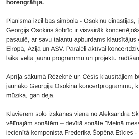
horeogrāfija.
Pianisma izcilības simbola - Osokinu dinastijas, 
Georgijs Osokins šobrīd ir visvairāk koncertējošs
pasaulē, ar savu talantu apburdams klausītājus
Eiropā, Āzijā un ASV. Paralēli aktīvai koncertdzī
laika velta jaunu programmu un projektu radīšan
Aprīļa sākumā Rēzeknē un Cēsīs klausītājiem bū
jaunāko Georgija Osokina koncertprogrammu, k
mūzika, gan deja.
Klavierēm solo izskanēs viena no Aleksandra Skr
vēlīnajām sonātēm – devītā sonāte "Melnā mes
iecienītā komponista Frederika Šopēna Etīdes - 