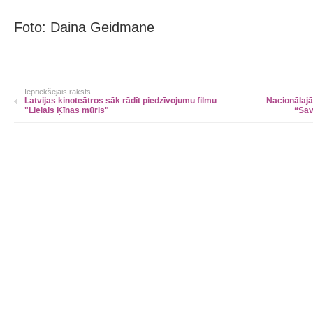
Foto: Daina Geidmane
Iepriekšējais raksts
Latvijas kinoteātros sāk rādīt piedzīvojumu filmu
Nacionālajā 
"Lielais Ķīnas mūris"
“Sav