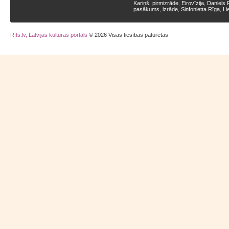
Kariņš
pirmizrāde
Eirovīzija
Daniels 
,
,
,
pasākums
izrāde
Sinfonietta Rīga
Li
,
,
,
Rīts.lv, Latvijas kultūras portāls
© 2026 Visas tiesības paturētas