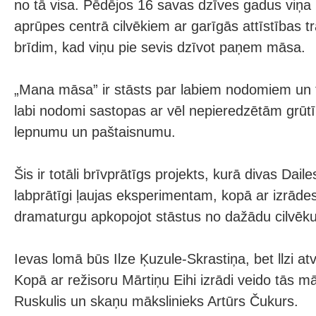
no tā visa. Pēdējos 16 savas dzīves gadus viņa i
aprūpes centrā cilvēkiem ar garīgās attīstības t
brīdim, kad viņu pie sevis dzīvot paņem māsa.
„Mana māsa” ir stāsts par labiem nodomiem un t
labi nodomi sastopas ar vēl nepieredzētām grūtī
lepnumu un paštaisnumu.
Šis ir totāli brīvprātīgs projekts, kurā divas Daile
labprātīgi ļaujas eksperimentam, kopā ar izrāde
dramaturgu apkopojot stāstus no dažādu cilvēku
Ievas lomā būs Ilze Ķuzule-Skrastiņa, bet llzi at
Kopā ar režisoru Mārtiņu Eihi izrādi veido tās m
Ruskulis un skaņu mākslinieks Artūrs Čukurs.