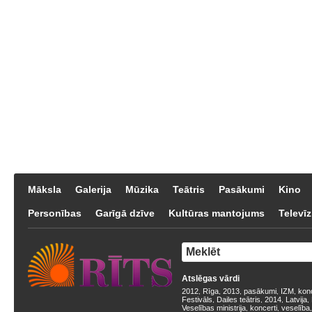
Māksla
Galerija
Mūzika
Teātris
Pasākumi
Kino
Personības
Garīgā dzīve
Kultūras mantojums
Televīz
Atslēgas vārdi
2012
Rīga
2013
pasākumi
IZM
kon
,
,
,
,
,
Festivāls
Dailes teātris
2014
Latvija
,
,
,
,
Veselības ministrija
koncerti
veselība
,
,