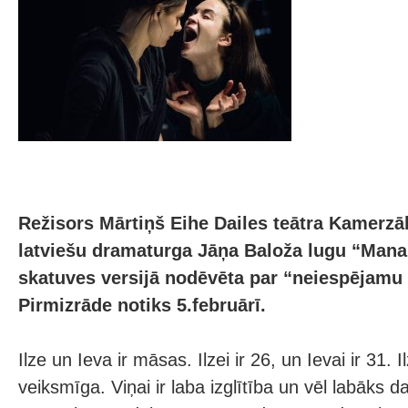
Režisors Mārtiņš Eihe Dailes teātra Kamerzāl
latviešu dramaturga Jāņa Baloža lugu “Mana
skatuves versijā nodēvēta par “neiespējamu 
Pirmizrāde notiks 5.februārī.
Ilze un Ieva ir māsas. Ilzei ir 26, un Ievai ir 31. I
veiksmīga. Viņai ir laba izglītība un vēl labāks d