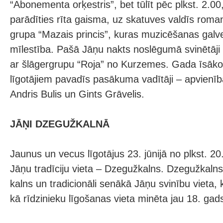
“Abonementa orķestris”, bet tūlīt pēc plkst. 2.0
parādīties rīta gaisma, uz skatuves valdīs roman
grupa “Mazais princis”, kuras muzicēšanas galv
mīlestība. Pašā Jāņu nakts noslēgumā svinētāji 
ar šlāgergrupu “Roja” no Kurzemes. Gada īsāko
līgotājiem pavadīs pasākuma vadītāji – apvienība
Andris Bulis un Gints Grāvelis.
JĀŅI DZEGUŽKALNĀ
Jaunus un vecus līgotājus 23. jūnijā no plkst. 20
Jāņu tradīciju vieta – Dzegužkalns. Dzegužkalns
kalns un tradicionāli senākā Jāņu svinību vieta,
kā rīdzinieku līgošanas vieta minēta jau 18. gad