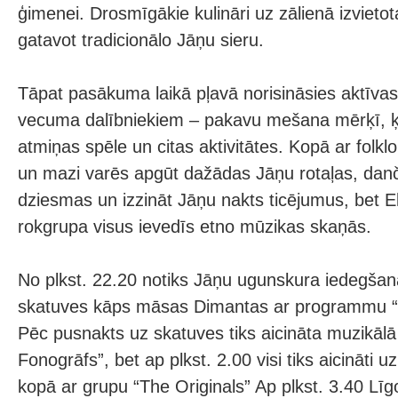
ģimenei. Drosmīgākie kulināri uz zālienā izvietota
gatavot tradicionālo Jāņu sieru.
Tāpat pasākuma laikā pļavā norisināsies aktīvas
vecuma dalībniekiem – pakavu mešana mērķī, ķ
atmiņas spēle un citas aktivitātes. Kopā ar folkl
un mazi varēs apgūt dažādas Jāņu rotaļas, danč
dziesmas un izzināt Jāņu nakts ticējumus, bet
rokgrupa visus ievedīs etno mūzikas skaņās.
No plkst. 22.20 notiks Jāņu ugunskura iedegšan
skatuves kāps māsas Dimantas ar programmu “C
Pēc pusnakts uz skatuves tiks aicināta muzikālā
Fonogrāfs”, bet ap plkst. 2.00 visi tiks aicināti uz
kopā ar grupu “The Originals” Ap plkst. 3.40 Līgo 