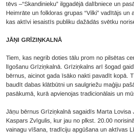
tēvs –“Skandinieku” ilggadējā dalībniece un pas
Heimrāte un folkloras grupas “Vilki” vadītājs un 
kas aktīvi iesaistīs publiku dažādās svētku noris
JĀŅI GRĪZIŅKALNĀ
Tiem, kas negrib doties tālu prom no pilsētas ce
līgošanu Grīziņkalnā. Grīziņkalns arī šogad gai
bērnus, aicinot gada īsāko nakti pavadīt kopā. T
baudīt dabas klātbūtni un saulgriežu maģiju pašā
pasākumā, kurā apvienojas tradicionālais un mū
Jāņu bērnus Grīziņkalnā sagaidīs Marta Lovisa
Kaspars Zvīgulis, kur jau no plkst. 20.00 norisin
vainagu vīšana, tradīciju apgūšana un aktīvas Lī