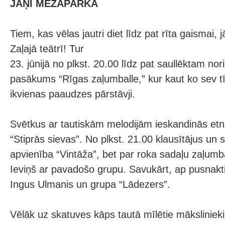
JĀŅI MEŽAPARKĀ
Tiem, kas vēlas jautri diet līdz pat rīta gaismai,
Zaļajā teātrī! Tur
23. jūnijā no plkst. 20.00 līdz pat saullēktam no
pasākums “Rīgas zaļumballe,” kur kaut ko sev t
ikvienas paaudzes pārstāvji.
Svētkus ar tautiskām melodijām ieskandinās et
“Stiprās sievas”. No plkst. 21.00 klausītājus un s
apvienība “Vintāža”, bet par roka sadaļu zaļumba
Ieviņš ar pavadošo grupu. Savukārt, ap pusnakt
Ingus Ulmanis un grupa “Lādezers”.
Vēlāk uz skatuves kāps tautā mīlētie mākslinieki