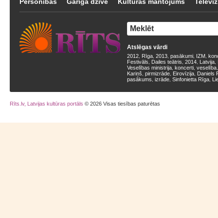
Personības
Garīgā dzīve
Kultūras mantojums
Televīz
Atslēgas vārdi
2012
Rīga
2013
pasākumi
IZM
kon
,
,
,
,
,
Festivāls
Dailes teātris
2014
Latvija
,
,
,
,
Veselības ministrija
koncerti
veselība
,
,
Kariņš
pirmizrāde
Eirovīzija
Daniels 
,
,
,
pasākums
izrāde
Sinfonietta Rīga
Li
,
,
,
Rīts.lv, Latvijas kultūras portāls
© 2026 Visas tiesības paturētas