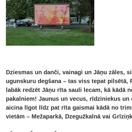
Dziesmas un danči, vainagi un Jāņu zāles, s
ugunskuru degšana – tas viss tepat pilsētā, 
labāk redzēt Jāņu rīta sauli lecam, kā kādā 
pakalniem! Jaunus un vecus, rīdziniekus un
aicina līgot līdz pat rīta gaismai kādā no tri
vietām – Mežaparkā, Dzegužkalnā vai Grīziņk