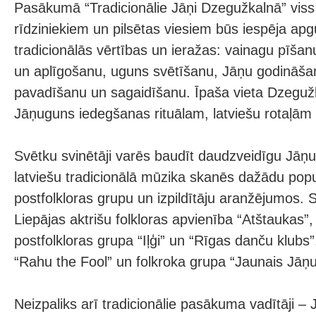
Pasākumā “Tradicionālie Jāņi Dzegužkalnā” viss
rīdziniekiem un pilsētas viesiem būs iespēja apgū
tradicionālās vērtības un ieražas: vainagu pīšan
un aplīgošanu, uguns svētīšanu, Jāņu godināša
pavadīšanu un sagaidīšanu. Īpaša vieta Dzegužka
Jāņuguns iedegšanas rituālam, latviešu rotaļām
Svētku svinētāji varēs baudīt daudzveidīgu Jā
latviešu tradicionālā mūzika skanēs dažādu popul
postfolkloras grupu un izpildītāju aranžējumos. 
Liepājas aktrišu folkloras apvienība “Atštaukas”,
postfolkloras grupa “Iļģi” un “Rīgas danču klubs
“Rahu the Fool” un folkroka grupa “Jaunais Jāņu 
Neizpaliks arī tradicionālie pasākuma vadītāji 