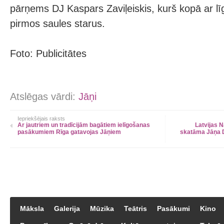
pārņems DJ Kaspars Zaviļeiskis, kurš kopā ar lī
pirmos saules starus.
Foto: Publicitātes
Atslēgas vārdi:
Jāņi
Iepriekšējais raksts
Ar jautriem un tradīcijām bagātiem ielīgošanas
Latvijas 
pasākumiem Rīga gatavojas Jāņiem
skatāma Jāņa D
Māksla
Galerija
Mūzika
Teātris
Pasākumi
Kino