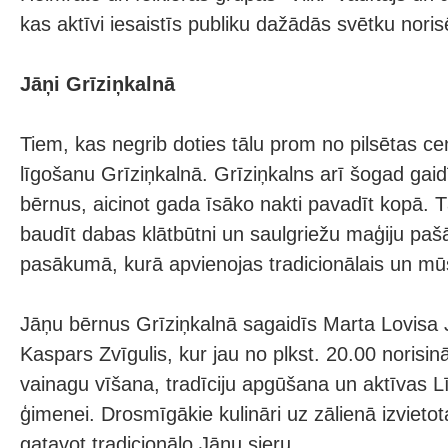
kas aktīvi iesaistīs publiku dažādās svētku noris
Jāņi Grīziņkalnā
Tiem, kas negrib doties tālu prom no pilsētas ce
līgošanu Grīziņkalnā. Grīziņkalns arī šogad gai
bērnus, aicinot gada īsāko nakti pavadīt kopā. T
baudīt dabas klātbūtni un saulgriežu maģiju pašā
pasākumā, kurā apvienojas tradicionālais un mū
Jāņu bērnus Grīziņkalnā sagaidīs Marta Lovisa
Kaspars Zvīgulis, kur jau no plkst. 20.00 norisin
vainagu vīšana, tradīciju apgūšana un aktīvas Lī
ģimenei. Drosmīgākie kulināri uz zālienā izvietota
gatavot tradicionālo Jāņu sieru.