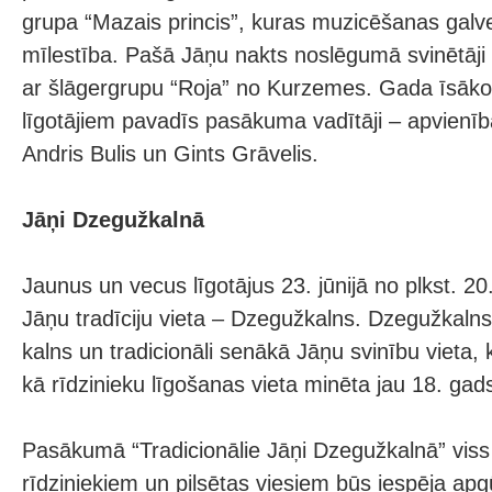
grupa “Mazais princis”, kuras muzicēšanas galv
mīlestība. Pašā Jāņu nakts noslēgumā svinētāji 
ar šlāgergrupu “Roja” no Kurzemes. Gada īsāko
līgotājiem pavadīs pasākuma vadītāji – apvienība
Andris Bulis un Gints Grāvelis.
Jāņi Dzegužkalnā
Jaunus un vecus līgotājus 23. jūnijā no plkst. 20
Jāņu tradīciju vieta – Dzegužkalns. Dzegužkalns
kalns un tradicionāli senākā Jāņu svinību vieta,
kā rīdzinieku līgošanas vieta minēta jau 18. gad
Pasākumā “Tradicionālie Jāņi Dzegužkalnā” viss
rīdziniekiem un pilsētas viesiem būs iespēja apgū