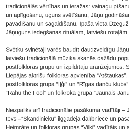
tradicionālās vērtības un ieražas: vainagu pīšan
un aplīgošanu, uguns svētīšanu, Jāņu godināša
pavadīšanu un sagaidīšanu. Īpaša vieta Dzegužka
Jāņuguns iedegšanas rituālam, latviešu rotaļām
Svētku svinētāji varēs baudīt daudzveidīgu Jā
latviešu tradicionālā mūzika skanēs dažādu popul
postfolkloras grupu un izpildītāju aranžējumos. 
Liepājas aktrišu folkloras apvienība “Atštaukas”,
postfolkloras grupa “Iļģi” un “Rīgas danču klubs
“Rahu the Fool” un folkroka grupa “Jaunais Jāņu 
Neizpaliks arī tradicionālie pasākuma vadītāji 
tēvs –“Skandinieku” ilggadējā dalībniece un pas
Heimrāte un folkloras grupas “Vilki” vadītājs un 