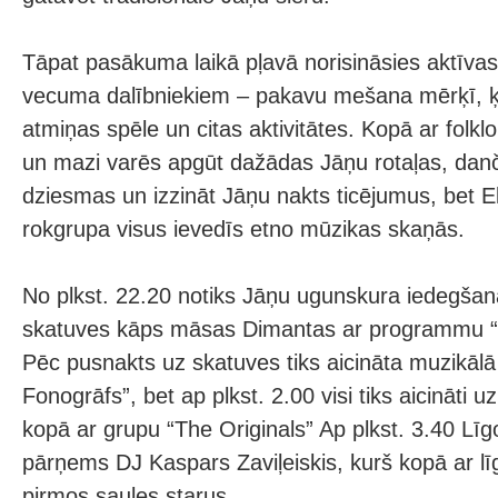
Tāpat pasākuma laikā pļavā norisināsies aktīvas
vecuma dalībniekiem – pakavu mešana mērķī, ķ
atmiņas spēle un citas aktivitātes. Kopā ar folkl
un mazi varēs apgūt dažādas Jāņu rotaļas, danč
dziesmas un izzināt Jāņu nakts ticējumus, bet
rokgrupa visus ievedīs etno mūzikas skaņās.
No plkst. 22.20 notiks Jāņu ugunskura iedegšan
skatuves kāps māsas Dimantas ar programmu “C
Pēc pusnakts uz skatuves tiks aicināta muzikālā
Fonogrāfs”, bet ap plkst. 2.00 visi tiks aicināti uz
kopā ar grupu “The Originals” Ap plkst. 3.40 Līgo 
pārņems DJ Kaspars Zaviļeiskis, kurš kopā ar lī
pirmos saules starus.