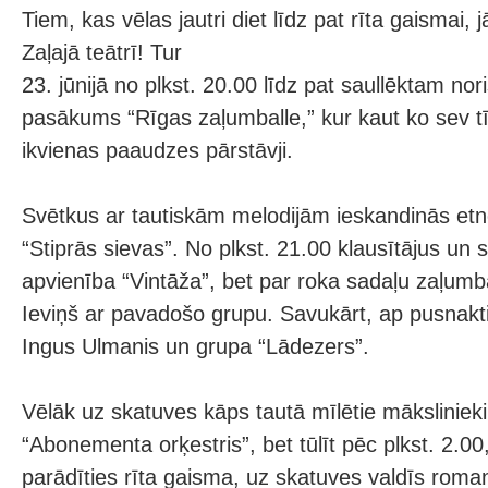
Tiem, kas vēlas jautri diet līdz pat rīta gaismai,
Zaļajā teātrī! Tur
23. jūnijā no plkst. 20.00 līdz pat saullēktam no
pasākums “Rīgas zaļumballe,” kur kaut ko sev t
ikvienas paaudzes pārstāvji.
Svētkus ar tautiskām melodijām ieskandinās et
“Stiprās sievas”. No plkst. 21.00 klausītājus un s
apvienība “Vintāža”, bet par roka sadaļu zaļumba
Ieviņš ar pavadošo grupu. Savukārt, ap pusnakt
Ingus Ulmanis un grupa “Lādezers”.
Vēlāk uz skatuves kāps tautā mīlētie mākslinieki
“Abonementa orķestris”, bet tūlīt pēc plkst. 2.0
parādīties rīta gaisma, uz skatuves valdīs roman