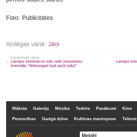
Foto: Publicitātes
Atslēgas vārdi:
Jāņi
Iepriekšējais raksts
Latvijas kinoteātros sāk rādīt romantisku
Latvijas kin
komēdiju "Nākamgad šajā pašā laikā"
Māksla
Galerija
Mūzika
Teātris
Pasākumi
Kino
Personības
Garīgā dzīve
Kultūras mantojums
Televīz