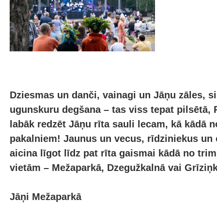
Dziesmas un danči, vainagi un Jāņu zāles, s
ugunskuru degšana – tas viss tepat pilsētā, 
labāk redzēt Jāņu rīta sauli lecam, kā kādā 
pakalniem! Jaunus un vecus, rīdziniekus un
aicina līgot līdz pat rīta gaismai kādā no tri
vietām – Mežaparkā, Dzegužkalnā vai Grīziņk
Jāņi Mežaparkā