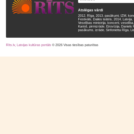
Atslēgas vārdi
2012
Rīga
2013
pasākumi
IZM
kon
,
,
,
,
,
Festivāls
Dailes teātris
2014
Latvija
,
,
,
,
Veselības ministrija
koncerti
veselība
,
,
Kariņš
pirmizrāde
Eirovīzija
Daniels 
,
,
,
pasākums
izrāde
Sinfonietta Rīga
Li
,
,
,
Rīts.lv, Latvijas kultūras portāls
© 2026 Visas tiesības paturētas