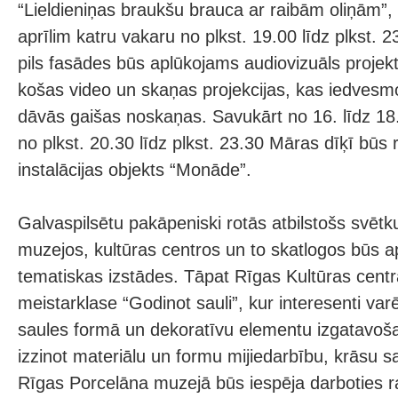
“Lieldieniņas braukšu brauca ar raibām oliņām”, 
aprīlim katru vakaru no plkst. 19.00 līdz plkst. 
pils fasādes būs aplūkojams audiovizuāls proje
košas video un skaņas projekcijas, kas iedvesm
dāvās gaišas noskaņas. Savukārt no 16. līdz 18.
no plkst. 20.30 līdz plkst. 23.30 Māras dīķī bū
instalācijas objekts “Monāde”.
Galvaspilsētu pakāpeniski rotās atbilstošs svēt
muzejos, kultūras centros un to skatlogos būs
tematiskas izstādes. Tāpat Rīgas Kultūras centr
meistarklase “Godinot sauli”, kur interesenti va
saules formā un dekoratīvu elementu izgatavoša
izzinot materiālu un formu mijiedarbību, krāsu 
Rīgas Porcelāna muzejā būs iespēja darboties r