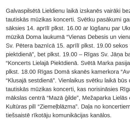
Galvaspilsētā Lieldienu laikā izskanēs vairāki 
tautiskās mūzikas koncerti. Svētku pasākumi g
sāksies 14. aprīlī plkst. 16.00 ar lūgšanu par U
mūzikā Doma laukumā “Vienas Debesis un vien
Sv. Pētera baznīcā 15. aprīlī plkst. 19.00 sekos 
piektdienā”, bet plkst. 19.00 – Rīgas Sv. Jāņa 
“Koncerts Lielajā Piektdienā. Svētā Marka pasija”
plkst. 18.00 Rīgas Domā skanēs kamerkora “Ave
“Klusajā sestdienā”. Vienlaikus svētku laikā būs 
tautiskās mūzikas koncerti, kas norisināsies Rīg
mākslas centrā “Mazā ģilde”, Mežaparka Lielās 
Kultūras pilī “Ziemeļblāzma”. Daļa no koncertie
tiešsaistē rīkotāju komunikācijas kanālos.