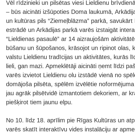
Vēl rīdzinieki un pilsētas viesi Lieldienu brīvdien
– būs aicināti izšūpoties Doma laukumā, Arkādi
un kultūras pils “Ziemeļblāzma” parkā, savukārt
estrādē un Arkādijas parkā varēs izstaigāt inter
“Lieldienas pasaulē” ar 14 aizraujošām aktivitā
būšanu un šūpošanos, krāsojot un ripinot olas, k
valstu Lieldienu tradīcijas un aktivitātes, kurās 
lieli, gan mazi. Apmeklētāji aicināti ņemt līdzi p
varēs izvietot Lieldienu olu izstādē vienā no spēl
domājoša pilsēta, spēlēm izvēlētie noformējuma 
jau agrāk pilsētvidē izmantotiem dekoriem, ar 
piešķirot tiem jaunu elpu.
No 10. līdz 18. aprīlim pie Rīgas Kultūras un at
varēs skatīt interaktīvu vides instalāciju ar apme