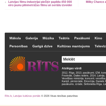
Latvijas filmu industrijai piešķir papildu 450 000
Milky Chance a
eiro jaunu pilnmetrāžas filmu un seriālu izveidei
Māksla
Galerija
Mūzika
Teātris
Pasākumi
Kino
Personības
Garīgā dzīve
Kultūras mantojums
Televīz
Atslēgas vārdi
2012
Rīga
2013
pasākumi
IZM
kon
,
,
,
,
,
Festivāls
Dailes teātris
2014
Latvija
,
,
,
,
Veselības ministrija
koncerti
veselība
,
,
Kariņš
pirmizrāde
Eirovīzija
Daniels 
,
,
,
pasākums
izrāde
Sinfonietta Rīga
Li
,
,
,
Rīts.lv, Latvijas kultūras portāls
© 2026 Visas tiesības paturētas