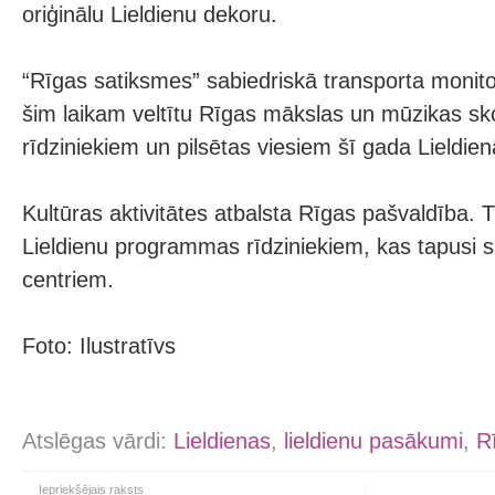
oriģinālu Lieldienu dekoru.
“Rīgas satiksmes” sabiedriskā transporta monito
šim laikam veltītu Rīgas mākslas un mūzikas sko
rīdziniekiem un pilsētas viesiem šī gada Lieldien
Kultūras aktivitātes atbalsta Rīgas pašvaldība. T
Lieldienu programmas rīdziniekiem, kas tapusi s
centriem.
Foto: Ilustratīvs
Atslēgas vārdi:
Lieldienas
,
lieldienu pasākumi
,
R
Iepriekšējais raksts