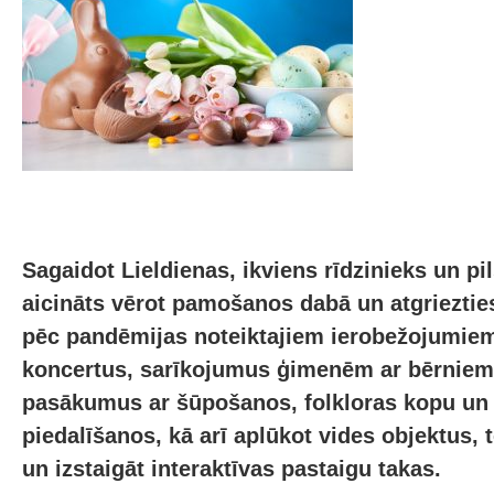
Sagaidot Lieldienas, ikviens rīdzinieks un pi
aicināts vērot pamošanos dabā un atgriezties
pēc pandēmijas noteiktajiem ierobežojumiem
koncertus, sarīkojumus ģimenēm ar bērniem,
pasākumus ar šūpošanos, folkloras kopu un 
piedalīšanos, kā arī aplūkot vides objektus,
un izstaigāt interaktīvas pastaigu takas.