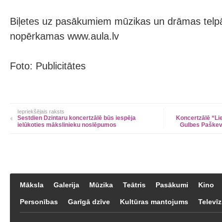
Biļetes uz pasākumiem mūzikas un drāmas telpā
nopērkamas www.aula.lv
Foto: Publicitātes
Iepriekšējais raksts
Sestdien Dzintaru koncertzālē būs iespēja
Koncertzālē “Lie
ielūkoties mākslinieku noslēpumos
Gulbes Paškev
Māksla
Galerija
Mūzika
Teātris
Pasākumi
Kino
Personības
Garīgā dzīve
Kultūras mantojums
Televīz