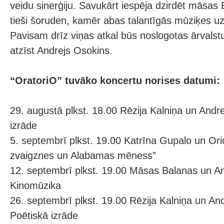
veidu sinerģiju. Savukārt iespēja dzirdēt māsas
tieši šoruden, kamēr abas talantīgās mūziķes uzt
Pavisam drīz viņas atkal būs noslogotas ārvalstu
atzīst Andrejs Osokins.
“OratoriO” tuvāko koncertu norises datumi:
29. augustā plkst. 18.00 Rēzija Kalniņa un Andr
izrāde
5. septembrī plkst. 19.00 Katrīna Gupalo un Ori
zvaigznes un Alabamas mēness”
12. septembrī plkst. 19.00 Māsas Balanas un An
Kinomūzika
26. septembrī plkst. 19.00 Rēzija Kalniņa un An
Poētiskā izrāde