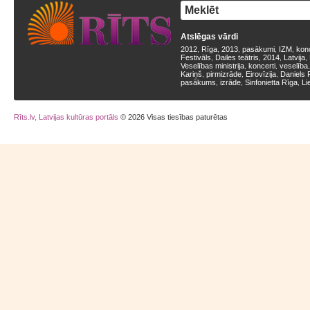
Atslēgas vārdi
2012
Rīga
2013
pasākumi
IZM
kon
,
,
,
,
,
Festivāls
Dailes teātris
2014
Latvija
,
,
,
,
Veselības ministrija
koncerti
veselība
,
,
Kariņš
pirmizrāde
Eirovīzija
Daniels 
,
,
,
pasākums
izrāde
Sinfonietta Rīga
Li
,
,
,
Rīts.lv, Latvijas kultūras portāls
© 2026 Visas tiesības paturētas