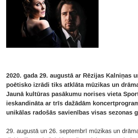
2020. gada 29. augustā ar Rēzijas Kalniņas 
poētisko izrādi tiks atklāta mūzikas un drām
Jaunā kultūras pasākumu norises vieta Sporta
ieskandināta ar trīs dažādām koncertprogr
unikālas radošās savienības visas sezonas 
29. augustā un 26. septembrī mūzikas un drāma