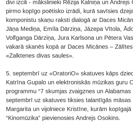
divi izcili - mākslinieki Rēzija Kalniņa un Andrejs 
pirmo kopīgo poētisko izrādi, kurā savīsies dzej
komponistu skaņu raksti dialogā ar Daces Micān
Jāņa Mediņa, Emīla Dārziņa, Jāzepa Vītola, Ādo
Volfganga Dārziņa, Jura Karlsona un Pētera Vas
vakarā skanēs kopā ar Daces Micānes – Zālītes
«Zalktenes divas saules».
5. septembrī uz «OratoriO» skatuves kāps dzied
Katrīna Gupalo un elektroniskās mūzikas guru O
programmu “7 skumjas zvaigznes un Alabamas 
septembrī uz skatuves tiksies talantīgās māsas 
Margarita un vijolniece Kristīne, kurām kopīga
“Kinomūzika” pievienosies Andrejs Osokins.