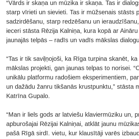
“Vārds ir skaņa un mūzika ir skaņa. Tas ir dialog
starp vīrieti un sievieti. Tas ir mūžsenais stāsts
sadzirdēšanu, starp redzēšanu un ieraudzīšanu,
ieceri stāsta Rēzija Kalniņa, kura kopā ar Ainār
jaunajās telpās – radīs un vadīs mākslas dialogu
“Tas ir tik saviļņojoši, ka Rīga turpina skanēt, k
mākslas projekti, gan jaunas telpas to norisei. “
unikālu platformu radošiem eksperimentiem, pa
un dažādu žanru tikšanās krustpunktu,” stāsta 
Katrīna Gupalo.
“Man ir liels gods ar latviešu klaviermūziku un, 
apburošajai Rēzijai Kalniņai, atklāt jaunu mūzik
pašā Rīgā sirdī. vietu, kur klausītāji varēs izba