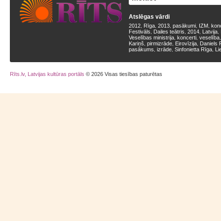
Atslēgas vārdi
2012
Rīga
2013
pasākumi
IZM
kon
,
,
,
,
,
Festivāls
Dailes teātris
2014
Latvija
,
,
,
,
Veselības ministrija
koncerti
veselība
,
,
Kariņš
pirmizrāde
Eirovīzija
Daniels 
,
,
,
pasākums
izrāde
Sinfonietta Rīga
Li
,
,
,
Rīts.lv, Latvijas kultūras portāls
© 2026 Visas tiesības paturētas