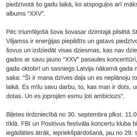
piedzīvotā šo gadu laikā, ko atspoguļos arī māks
albums “XXV”.
Pēc triumfējošā šova šovasar dzimtajā pilsētā S
Viljamss ir enerģijas piepildīts un gatavs piedzī
šovus un izdziedāt visas dziesmas, kas nav dzi
gados ar savu jauno “XXV” pasaules koncerttūri,
gada oktobrī un sasniegs Latvija nākamā gada 
saka: "Šī ir mana dzīves daļa un es neplānoju to
laikā. Es mīlu savu darbu, to, kas man ir dots, u
dotas. Un es joprojām esmu ļoti ambiciozs”.
Biļetes tirdzniecībā no 30. septembra plkst. 11.0
tīklā. FBI un Positivus festivāla koncertu kluba bi
iegādāties ātrāk, iepriekšpārdošanā, jau no 29. 