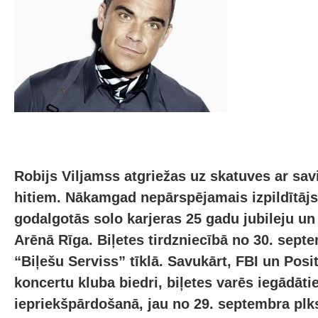
Robijs Viljamss atgriežas uz skatuves ar sav
hitiem. Nākamgad nepārspējamais izpildītājs
godalgotās solo karjeras 25 gadu jubileju un
Arēnā Rīga. Biļetes tirdzniecībā no 30. septe
“Biļešu Serviss” tīklā. Savukārt, FBI un Posit
koncertu kluba biedri, biļetes varēs iegādātie
iepriekšpārdošanā, jau no 29. septembra plks