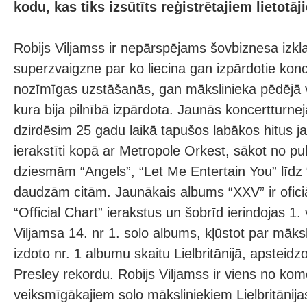
kodu, kas tiks izsūtīts reģistrētajiem lietotāj
Robijs Viljamss ir nepārspējams šovbiznesa izkla
superzvaigzne par ko liecina gan izpārdotie konc
nozīmīgas uzstāšanās, gan mākslinieka pēdējā 
kura bija pilnībā izpārdota. Jaunās koncertturne
dzirdēsim 25 gadu laikā tapušos labākos hitus 
ierakstīti kopā ar Metropole Orkest, sākot no pu
dziesmām “Angels”, “Let Me Entertain You” līdz
daudzām citām. Jaunākais albums “XXV” ir oficiāl
“Official Chart” ierakstus un šobrīd ierindojas 1. 
Viljamsa 14. nr 1. solo albums, kļūstot par māksl
izdoto nr. 1 albumu skaitu Lielbritānijā, apsteidz
Presley rekordu. Robijs Viljamss ir viens no kome
veiksmīgākajiem solo māksliniekiem Lielbritānija