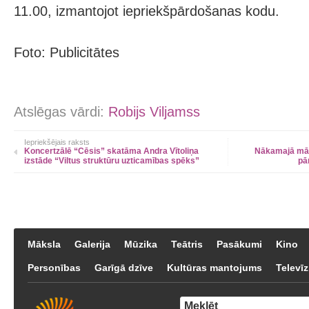
11.00, izmantojot iepriekšpārdošanas kodu.
Foto: Publicitātes
Atslēgas vārdi:
Robijs Viljamss
Iepriekšējais raksts
Koncertzālē “Cēsis” skatāma Andra Vītoliņa
Nākamajā māc
izstāde “Viltus struktūru uzticamības spēks”
pā
Māksla
Galerija
Mūzika
Teātris
Pasākumi
Kino
Personības
Garīgā dzīve
Kultūras mantojums
Televīz