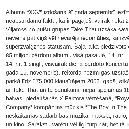
Albuma “XXV” izdošana šī gada septembrī iezī
neapstrīdamu faktu, ka ir pagājuši vairāk nekā 2
Viljamss no puišu grupas Take That uzsāka savu
neviens pat viņš vēl nevarēja iedomāties, ka izvē
superzvaigznes statusam. Šajā laikā piedzīvots
85 miljoni pārdotu albumu visā pasaulē, 14. nr. 1.
14. nr. 1 singli; visvairāk dienā pārdoto koncertu 
gada 19. novembris), rekorda nozīmīgas uzstā
parkā līdz 375 000 klausītājiem 2003. gadā, atk
ar Take That un tā panākumi, nepārspējamas 18
balvas, piedalīšanās X Faktora vērtēšanā, “Ro
Company” kompānijas mūzikls “The Boy In The D
neskaitāmas sadarbības mūzikā, mākslā, radio
un kino. Sarakstu varētu vēl ilgi turpināt, bet tā ir