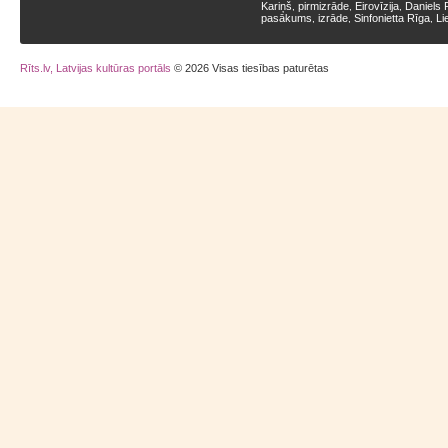
Kariņš
pirmizrāde
Eirovīzija
Daniels 
,
,
,
pasākums
izrāde
Sinfonietta Rīga
Li
,
,
,
Rīts.lv, Latvijas kultūras portāls
© 2026 Visas tiesības paturētas