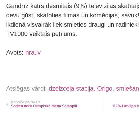
Gandrīz katrs desmitais (9%) televīzijas skatītāj
devu gūst, skatoties filmas un komēdijas, savuk
ikdienā visvairāk liek smieties draugi un radinieki
TV1000 veiktais pētījums.
Avots:
nra.lv
Atslēgas vārdi:
dzelzceļa stacija
,
Origo
,
smiešan
Iepriekšējais raksts
Šodien norit Olimpiskā diena Salaspilī
82% Latvijas i