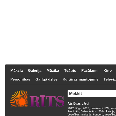
Māksla
Galerija
Mūzika
Teātris
Pasākumi
Kino
Personības
Garīgā dzīve
Kultūras mantojums
Televīz
Atslēgas vārdi
2012
Rīga
2013
pasākumi
IZM
kon
,
,
,
,
,
Festivāls
Dailes teātris
2014
Latvija
,
,
,
,
Veselības ministrija
koncerti
veselība
,
,