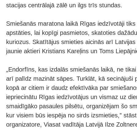
stacijas centrālajā zālē un ilgs trīs stundas.
Smiešanās maratona laikā Rīgas iedzīvotāji tiks a
apstāties, lai kopīgi pasmietos, skatoties dažā
kuriozus. Skatītājus smieties aicinās arī Latvija
jaunie aktieri Kristians Kareļins un Toms Liepājni
„Endorfīns, kas izdalās smiešanās laikā, ne tikai
arī palīdz mazināt sāpes. Turklāt, kā secinājuši
kopā ar citiem ir daudz efektīvāka par smiešanos
iepriecinātu Rīgas iedzīvotājus un vismaz uz di
smaidīgāko pasaules pilsētu, organizējam šo s
kur visiem būs iespēja no sirds izsmieties,” st
organizatore, Viasat vadītāja Latvijā Ilze Zoltner