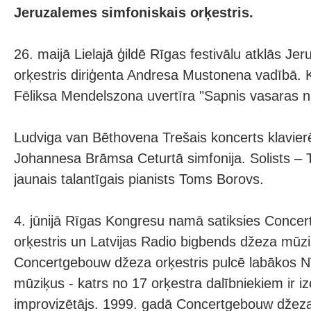
Jeruzalemes simfoniskais orķestris.
26. maijā Lielajā ģildē Rīgas festivālu atklās Je
orķestris diriģenta Andresa Mustonena vadībā
Fēliksa Mendelszona uvertīra "Sapnis vasaras n
Ludviga van Bēthovena Trešais koncerts klavier
Johannesa Brāmsa Ceturtā simfonija. Solists – 
jaunais talantīgais pianists Toms Borovs.
4. jūnijā Rīgas Kongresu namā satiksies Conce
orķestris un Latvijas Radio bigbends džeza mū
Concertgebouw džeza orķestris pulcē labākos N
mūziķus - katrs no 17 orķestra dalībniekiem ir izc
improvizētājs. 1999. gadā Concertgebouw džeza