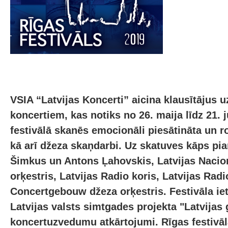
VSIA “Latvijas Koncerti” aicina klausītājus u
koncertiem, kas notiks no 26. maija līdz 21.
festivālā skanēs emocionāli piesātināta un 
kā arī džeza skaņdarbi. Uz skatuves kāps pia
Šimkus un Antons Ļahovskis, Latvijas Nacio
orķestris, Latvijas Radio koris, Latvijas Rad
Concertgebouw džeza orķestris. Festivāla ie
Latvijas valsts simtgades projekta "Latvijas
koncertuzvedumu atkārtojumi. Rīgas festivāla