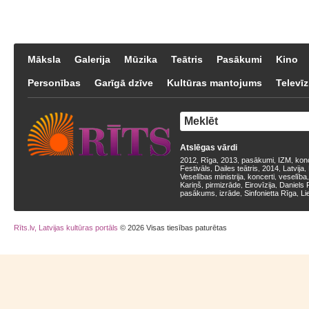
Māksla
Galerija
Mūzika
Teātris
Pasākumi
Kino
Personības
Garīgā dzīve
Kultūras mantojums
Televīz
Atslēgas vārdi
2012
Rīga
2013
pasākumi
IZM
kon
,
,
,
,
,
Festivāls
Dailes teātris
2014
Latvija
,
,
,
,
Veselības ministrija
koncerti
veselība
,
,
Kariņš
pirmizrāde
Eirovīzija
Daniels 
,
,
,
pasākums
izrāde
Sinfonietta Rīga
Li
,
,
,
Rīts.lv, Latvijas kultūras portāls
© 2026 Visas tiesības paturētas