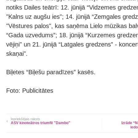
notiks Dailes teātrī: 12. jūnijā “Vidzemes gredze
"Kalns uz augšu ies"; 14. jūnijā “Zemgales gredz
"Vēstures palos", kas saņēma Lielo mūzikas bal
“Gada uzvedums”; 18. jūnijā “Kurzemes gredzens”
vējiņi" un 21. jūnijā “Latgales gredzens” - konce
skaņai".
Biļetes “Biļešu paradīzes” kasēs.
Foto: Publicitātes
Iepriekšējais raksts
ASV kinoteātros triumfē "Dambo"
Izrāde “N
ied