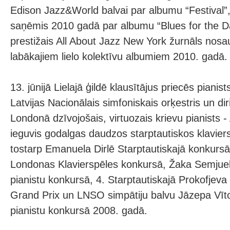
Edison Jazz&World balvai par albumu “Festival”
saņēmis 2010 gadā par albumu “Blues for the D
prestižais All About Jazz New York žurnāls nosa
labākajiem lielo kolektīvu albumiem 2010. gadā.
13. jūnijā Lielajā ģildē klausītājus priecēs piani
Latvijas Nacionālais simfoniskais orķestris un di
Londonā dzīvojošais, virtuozais krievu pianists 
ieguvis godalgas daudzos starptautiskos klavier
tostarp Emanuela Dirlē Starptautiskajā konkursā
Londonas Klavierspēles konkursā, Žaka Semjue
pianistu konkursā, 4. Starptautiskajā Prokofjeva
Grand Prix un LNSO simpātiju balvu Jāzepa Vīto
pianistu konkursā 2008. gadā.