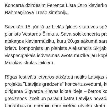
Koncertā dzirdēsim Ferenca Lista Otro klavierk
Rahmaņinova Trešo simfoniju.
Savukārt 15. jūnijā uz Lielās ģildes skatuves spē
pianists Vestards Šimkus. Sava solokoncerta 
atskaņos klaviermūziku, kuru 20.gs sākumā sarak
krievu komponists un pianists Aleksandrs Skrjabi
visspēcīgākais iedvesmas avots mūzikā jau kop
Mūzikas skolas laikiem.
Rīgas festivāla ietvaros atkārtoti notiks Latvijas
projekta "Latvijas gredzens" koncertuzvedumi, k
diriģenta Sigvarda Kļavas lolotā ideja – četros k
gredzenos izcelt un parādīt katra Latvijas novad
bagātības un enerģiju caur vietējo cilvēku skata