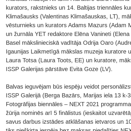
kurators, rakstnieks un 14. Baltijas triennāles k
Klimašausks (Valentinas Klimašauskas, LT), māks
vēsturnieks un kurators Adams Mazurs (Adam M
un žurnāla YET redaktore Elēna Vanineti (Elena V
Basel mākslinieciskā vadītāja Odrija Oaro (Aud
Igaunijas Laikmetīgā mākslas muzeja kuratore u
Laura Totsa (Laura Toots, EE) un kuratore, māksl
ISSP Galerijas pārstāve Evita Goze (LV).
Balvas ieguvējam būs iespēju veidot personālizst
ISSP Galerijā (Berga Bazārs, Marijas iela 13 k-
Fotogrāfijas biennāles – NEXT 2021 programmas
žūrija nominēs arī 5 finālistus (ieskaitot uzvarētā
savus darbus izstādes atklāšanas ietvaros un 10 
tiks piešķirta iespēja bez maksas piedalīties 