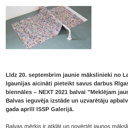
Līdz 20. septembrim jaunie mākslinieki no La
Igaunijas aicināti pieteikt savus darbus Rīga
biennāles – NEXT 2021 balvai ”Meklējam jaun
Balvas ieguvēja izstāde un uzvarētāju apbal
gada aprīlī ISSP Galerijā.
Balvas mērķis ir atklāt un novērtēt jaunos māksl