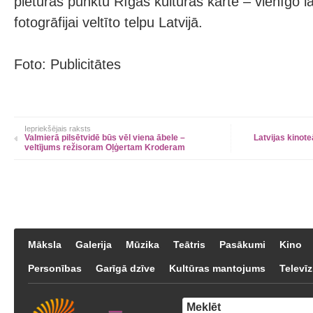
pieturas punktu Rīgas kultūras kartē – vienīgo l
fotogrāfijai veltīto telpu Latvijā.
Foto: Publicitātes
Iepriekšējais raksts
Valmierā pilsētvidē būs vēl viena ābele –
Latvijas kinote
veltījums režisoram Oļģertam Kroderam
Māksla
Galerija
Mūzika
Teātris
Pasākumi
Kino
Personības
Garīgā dzīve
Kultūras mantojums
Televīz