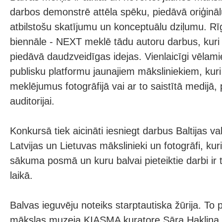
darbos demonstrē attēla spēku, piedāvā oriģinā
atbilstošu skatījumu un konceptuālu dziļumu. Rī
biennāle - NEXT meklē tādu autoru darbus, kuri 
piedāvā daudzveidīgas idejas. Vienlaicīgi vēlam
publisku platformu jaunajiem māksliniekiem, kur
meklējumus fotogrāfijā vai ar to saistītā medijā,
auditorijai.
Konkursā tiek aicināti iesniegt darbus Baltijas va
Latvijas un Lietuvas mākslinieki un fotogrāfi, kur
sākuma posmā un kuru balvai pieteiktie darbi ir
laikā.
Balvas ieguvēju noteiks starptautiska žūrija. To
mākslas muzeja KIASMA kuratore Sāra Haklina (