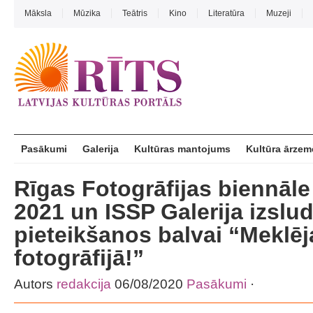
Māksla
Mūzika
Teātris
Kino
Literatūra
Muzeji
Pasākumi
Galerija
Kultūras mantojums
Kultūra ārzem
Rīgas Fotogrāfijas biennāl
2021 un ISSP Galerija izslu
pieteikšanos balvai “Meklē
fotogrāfijā!”
Autors
redakcija
06/08/2020
Pasākumi
·