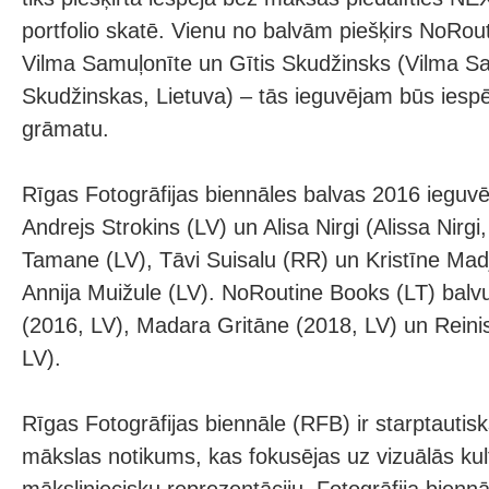
portfolio skatē. Vienu no balvām piešķirs NoRout
Vilma Samuļonīte un Gītis Skudžinsks (Vilma Sa
Skudžinskas, Lietuva) – tās ieguvējam būs iespē
grāmatu.
Rīgas Fotogrāfijas biennāles balvas 2016 ieguvēj
Andrejs Strokins (LV) un Alisa Nirgi (Alissa Nirg
Tamane (LV), Tāvi Suisalu (RR) un Kristīne Mad
Annija Muižule (LV). NoRoutine Books (LT) bal
(2016, LV), Madara Gritāne (2018, LV) un Reini
LV).
Rīgas Fotogrāfijas biennāle (RFB) ir starptautis
mākslas notikums, kas fokusējas uz vizuālās kul