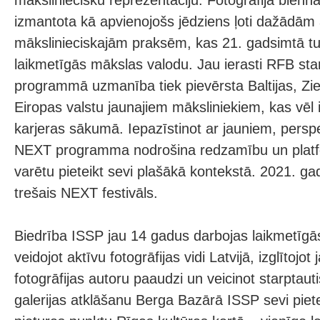
māksliniecisku reprezentāciju. Fotogrāfija bien
izmantota kā apvienojošs jēdziens ļoti dažādām 
mākslinieciskajām praksēm, kas 21. gadsimtā tu
laikmetīgās mākslas valodu. Jau ierasti RFB s
programmā uzmanība tiek pievērsta Baltijas, Zie
Eiropas valstu jaunajiem māksliniekiem, kas vēl
karjeras sākumā. Iepazīstinot ar jauniem, persp
NEXT programma nodrošina redzamību un platfor
varētu pieteikt sevi plašākā kontekstā. 2021. ga
trešais NEXT festivāls.
Biedrība ISSP jau 14 gadus darbojas laikmetīgās
veidojot aktīvu fotogrāfijas vidi Latvijā, izglītojot
fotogrāfijas autoru paaudzi un veicinot starptau
galerijas atklāšanu Berga Bazārā ISSP sevi piet