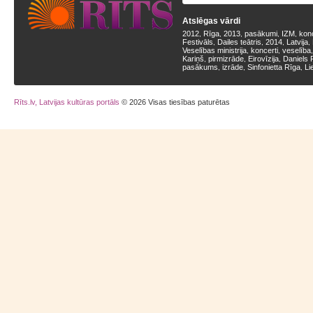
Atslēgas vārdi
2012
Rīga
2013
pasākumi
IZM
kon
,
,
,
,
,
Festivāls
Dailes teātris
2014
Latvija
,
,
,
,
Veselības ministrija
koncerti
veselība
,
,
Kariņš
pirmizrāde
Eirovīzija
Daniels 
,
,
,
pasākums
izrāde
Sinfonietta Rīga
Li
,
,
,
Rīts.lv, Latvijas kultūras portāls
© 2026 Visas tiesības paturētas