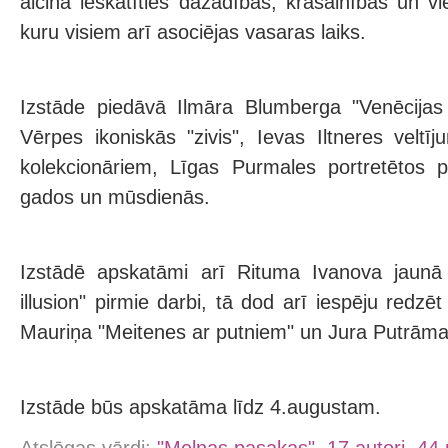
aicina ieskatīties dažādības, krāsainības un v
kuru visiem arī asociējas vasaras laiks.
Izstāde piedāvā Ilmāra Blumberga "Venēcija
Vērpes ikoniskās "zivis", Ievas Iltneres veltī
kolekcionāriem, Līgas Purmales portretētos p
gados un mūsdienās.
Izstādē apskatāmi arī Rituma Ivanova jaunā
illusion" pirmie darbi, tā dod arī iespēju redzē
Mauriņa "Meitenes ar putniem" un Jura Putrāma
Izstāde būs apskatāma līdz 4.augustam.