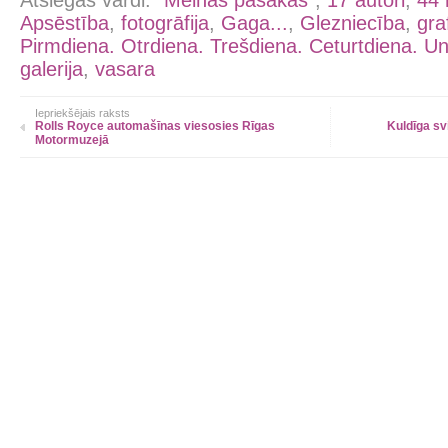
Atslēgas vārdi:
"Melnas pasakas"
,
17 autori
,
44 
Apsēstība
,
fotogrāfija
,
Gaga...
,
Glezniecība
,
gra
Pirmdiena. Otrdiena. Trešdiena. Ceturtdiena. Un
galerija
,
vasara
Iepriekšējais raksts
Rolls Royce automašīnas viesosies Rīgas
Kuldīga s
Motormuzejā