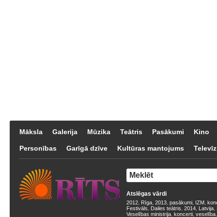
Māksla
Galerija
Mūzika
Teātris
Pasākumi
Kino
Personības
Garīgā dzīve
Kultūras mantojums
Televīz
Atslēgas vārdi
2012
Rīga
2013
pasākumi
IZM
kon
,
,
,
,
,
Festivāls
Dailes teātris
2014
Latvija
,
,
,
,
Veselības ministrija
koncerti
veselība
,
,