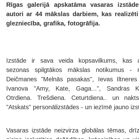
Rīgas galerijā apskatāma vasaras izstāde
autori ar 44 mākslas darbiem, kas realizēt
glezniecība, grafika, fotogrāfija.
Izstāde ir sava veida kopsavilkums, kas at
sezonas spilgtākos mākslas notikumus - m
Deičmanes "Melnās pasakas", Ievas Iltneres
Ivanova "Amy, Kate, Gaga...", Sandras Kr
Otrdiena. Trešdiena. Ceturtdiena.. un nakt
"Atskats" personālizstādes - un iezīmē jauno i
Vasaras izstāde neizvirza globālas tēmas, dr