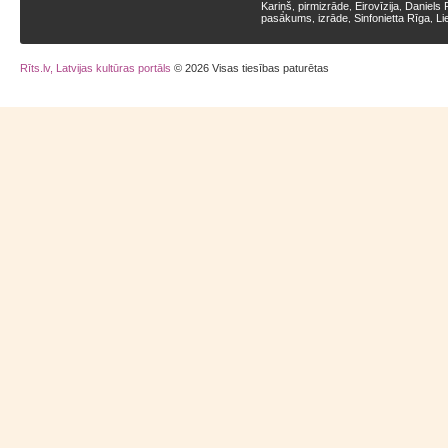
Kariņš
pirmizrāde
Eirovīzija
Daniels 
,
,
,
pasākums
izrāde
Sinfonietta Rīga
Li
,
,
,
Rīts.lv, Latvijas kultūras portāls
© 2026 Visas tiesības paturētas