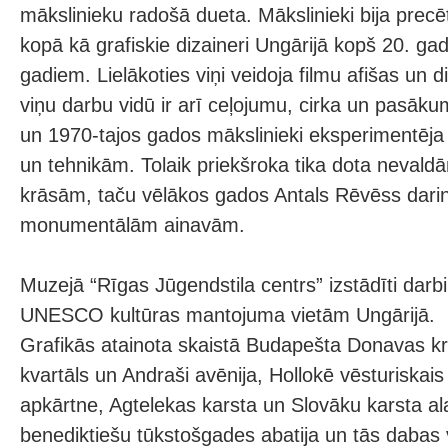
mākslinieku radošā dueta. Mākslinieki bija precē
kopā kā grafiskie dizaineri Ungārijā kopš 20. ga
gadiem. Lielākoties viņi veidoja filmu afišas un 
viņu darbu vidū ir arī ceļojumu, cirka un pasāku
un 1970-tajos gados mākslinieki eksperimentēja 
un tehnikām. Tolaik priekšroka tika dota neval
krāsām, taču vēlākos gados Antals Rēvēss darin
monumentālām ainavām.
Muzejā “Rīgas Jūgendstila centrs” izstādīti darbi
UNESCO kultūras mantojuma vietām Ungārijā.
Grafikās atainota skaistā Budapešta Donavas kr
kvartāls un Andraši avēnija, Hollokē vēsturiskai
apkārtne, Agtelekas karsta un Slovāku karsta 
benediktiešu tūkstošgades abatija un tās dabas