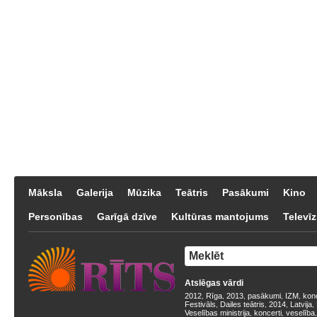
Māksla
Galerija
Mūzika
Teātris
Pasākumi
Kino
Personības
Garīgā dzīve
Kultūras mantojums
Televīz
Atslēgas vārdi
2012
Rīga
2013
pasākumi
IZM
kon
,
,
,
,
,
Festivāls
Dailes teātris
2014
Latvija
,
,
,
,
Veselības ministrija
koncerti
veselība
,
,