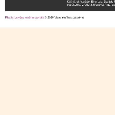
Kariņš
pirmizrāde
Eirovīzija
Daniels 
,
,
,
pasākums
izrāde
Sinfonietta Rīga
Li
,
,
,
Rīts.lv, Latvijas kultūras portāls
© 2026 Visas tiesības paturētas