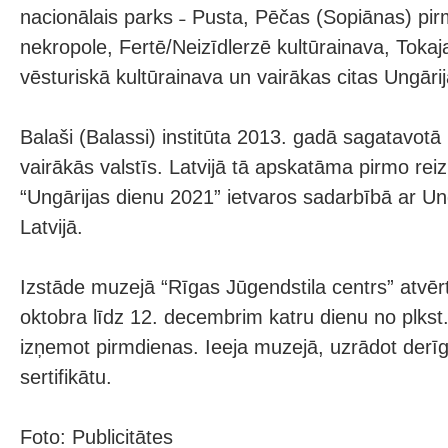
nacionālais parks ˗ Pusta, Pēčas (Sopiānas) pirm
nekropole, Fertē/Neizīdlerzē kultūrainava, Tokaj
vēsturiskā kultūrainava un vairākas citas Ungārij
Balaši (Balassi) institūta 2013. gadā sagatavotā
vairākās valstīs. Latvijā tā apskatāma pirmo reiz
“Ungārijas dienu 2021” ietvaros sadarbībā ar Un
Latvijā.
Izstāde muzejā “Rīgas Jūgendstila centrs” atvēr
oktobra līdz 12. decembrim katru dienu no plkst.
izņemot pirmdienas. Ieeja muzejā, uzrādot der
sertifikātu.
Foto: Publicitātes