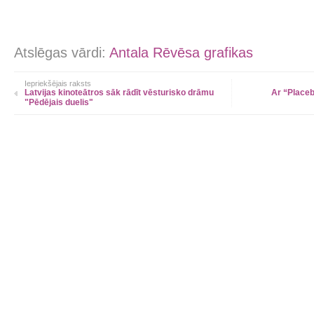
Atslēgas vārdi:
Antala Rēvēsa grafikas
Iepriekšējais raksts
Latvijas kinoteātros sāk rādīt vēsturisko drāmu
Ar “Place
"Pēdējais duelis"