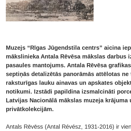
Muzejs “Rīgas Jūgendstila centrs” aicina iepa
mākslinieka Antala Rēvēsa mākslas darbus i
pasaules mantojums. Antala Rēvēsa grafikas
septiņās detalizētās panorāmās attēlotas ne t
raksturīgas lauku ainavas un apskates objekti
notikumi. Izstādi papildina izsmalcināti por
Latvijas Nacionālā mākslas muzeja krājuma 
privātkolekcijām.
Antals Rēvēss (Antal Révész, 1931-2016) ir vi