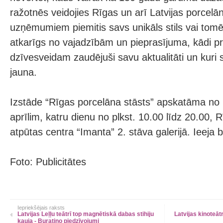
ražotnēs veidojies Rīgas un arī Latvijas porcelān
uzņēmumiem piemitis savs unikāls stils vai tomē
atkarīgs no vajadzībām un pieprasījuma, kādi p
dzīvesveidam zaudējuši savu aktualitāti un kuri s
jauna.
Izstāde “Rīgas porcelāna stāsts” apskatāma no 6
aprīlim, katru dienu no plkst. 10.00 līdz 20.00, 
atpūtas centra “Imanta” 2. stāva galerijā. Ieeja
Foto: Publicitātes
Iepriekšējais raksts
Latvijas Leļļu teātrī top magnētiskā dabas stihiju
Latvijas kinoteāt
kauja - Buratino piedzīvojumi