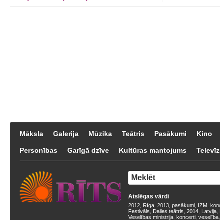
Māksla
Galerija
Mūzika
Teātris
Pasākumi
Kino
Personības
Garīgā dzīve
Kultūras mantojums
Televīz
Atslēgas vārdi
2012
Rīga
2013
pasākumi
IZM
kon
,
,
,
,
,
Festivāls
Dailes teātris
2014
Latvija
,
,
,
,
Veselības ministrija
koncerti
veselība
,
,