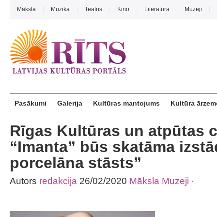
Māksla
Mūzika
Teātris
Kino
Literatūra
Muzeji
Pasākumi
Galerija
Kultūras mantojums
Kultūra ārzem
Rīgas Kultūras un atpūtas 
“Imanta” būs skatāma izstā
porcelāna stāsts”
Autors
redakcija
26/02/2020
Māksla
Muzeji
·