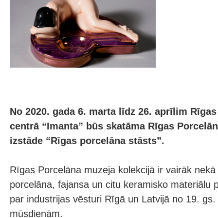
No 2020. gada 6. marta līdz 26. aprīlim Rīga
centrā “Imanta” būs skatāma Rīgas Porcelā
izstāde “Rīgas porcelāna stāsts”.
Rīgas Porcelāna muzeja kolekcijā ir vairāk nekā 
porcelāna, fajansa un citu keramisko materiālu pr
par industrijas vēsturi Rīgā un Latvijā no 19. gs.
mūsdienām.