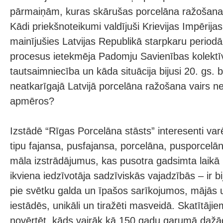
pārmaiņām, kuras skārušas porcelāna ražošanas 
Kādi priekšnoteikumi valdījuši Krievijas Impērijas
mainījušies Latvijas Republikā starpkaru perio
procesus ietekmēja Padomju Savienības kolektīv
tautsaimniecība un kāda situācija bijusi 20. gs. 
neatkarīgajā Latvijā porcelāna ražošana vairs ne
apmēros?
Izstādē “Rīgas Porcelāna stāsts” interesenti va
tipu fajansa, pusfajansa, porcelāna, pusporce
māla izstrādājumus, kas pusotra gadsimta laikā i
ikviena iedzīvotāja sadzīviskās vajadzībās – ir bi
pie svētku galda un īpašos sarīkojumos, mājās 
iestādēs, unikāli un tiražēti masveidā. Skatītāji
novērtēt, kāds vairāk kā 150 gadu garumā dažā