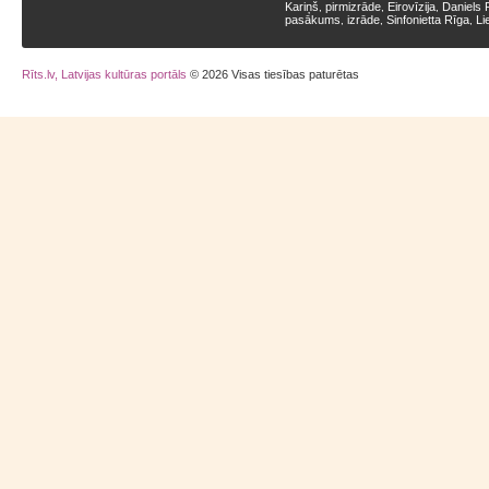
Kariņš
pirmizrāde
Eirovīzija
Daniels 
,
,
,
pasākums
izrāde
Sinfonietta Rīga
Li
,
,
,
Rīts.lv, Latvijas kultūras portāls
© 2026 Visas tiesības paturētas