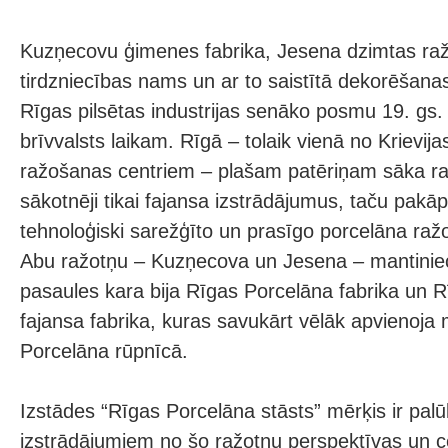
Kuzņecovu ģimenes fabrika, Jesena dzimtas ra
tirdzniecības nams un ar to saistītā dekorēšanas
Rīgas pilsētas industrijas senāko posmu 19. gs. l
brīvvalsts laikam. Rīgā – tolaik vienā no Krievija
ražošanas centriem – plašam patēriņam sāka ra
sākotnēji tikai fajansa izstrādājumus, taču pakāp
tehnoloģiski sarežģīto un prasīgo porcelāna raž
Abu ražotņu – Kuzņecova un Jesena – mantinie
pasaules kara bija Rīgas Porcelāna fabrika un 
fajansa fabrika, kuras savukārt vēlāk apvienoj
Porcelāna rūpnīcā.
Izstādes “Rīgas Porcelāna stāsts” mērķis ir pal
izstrādājumiem no šo ražotņu perspektīvas un c