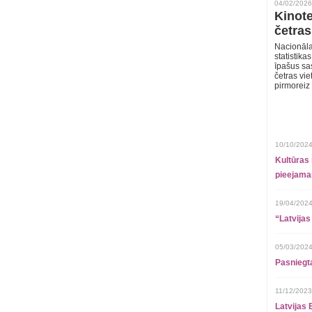
04/02/2026
Kinote
četras
Nacionāla
statistika
īpašus sa
četras vie
pirmoreiz
10/10/2024
Kultūras 
pieejamai
19/04/2024
“Latvijas
05/03/2024
Pasniegt
11/12/2023
Latvijas 