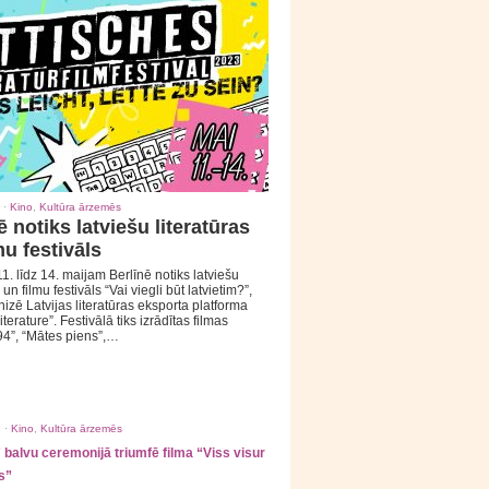
 ·
Kino
,
Kultūra ārzemēs
ē notiks latviešu literatūras
mu festivāls
1. līdz 14. maijam Berlīnē notiks latviešu
 un filmu festivāls “Vai viegli būt latvietim?”,
izē Latvijas literatūras eksporta platforma
iterature”. Festivālā tiks izrādītas filmas
94”, “Mātes piens”,…
 ·
Kino
,
Kultūra ārzemēs
balvu ceremonijā triumfē filma “Viss visur
s”