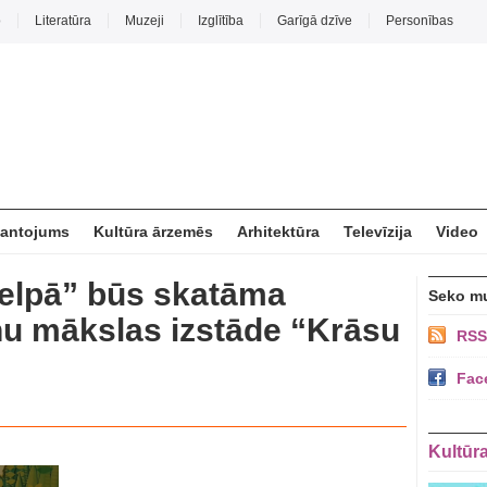
o
Literatūra
Muzeji
Izglītība
Garīgā dzīve
Personības
mantojums
Kultūra ārzemēs
Arhitektūra
Televīzija
Video
telpā” būs skatāma
Seko m
u mākslas izstāde “Krāsu
RSS
Fac
Kultūr