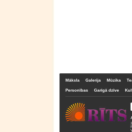
Māksla
Galerija
Mūzika
Te
Personības
Garīgā dzīve
Kul
F
V