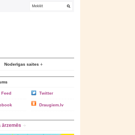
Noderīgas saites
ums
 Feed
Twitter
ebook
Draugiem.lv
a ārzemēs