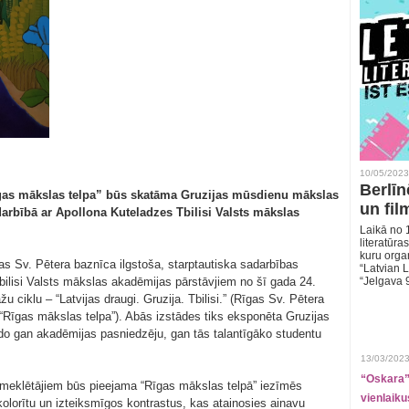
10/05/2023
Berlīn
Rīgas mākslas telpa” būs skatāma Gruzijas mūsdienu mākslas
un fil
darbībā ar Apollona Kuteladzes Tbilisi Valsts mākslas
Laikā no 1
literatūras
kuru organ
as Sv. Pētera baznīca ilgstoša, starptautiska sadarbības
“Latvian L
Tbilisi Valsts mākslas akadēmijas pārstāvjiem no šī gada 24.
“Jelgava 
 ciklu – “Latvijas draugi. Gruzija. Tbilisi.” (Rīgas Sv. Pētera
 “Rīgas mākslas telpa”). Abās izstādes tiks eksponēta Gruzijas
do gan akadēmijas pasniedzēju, gan tās talantīgāko studentu
13/03/2023
“Oskara” 
apmeklētājiem būs pieejama “Rīgas mākslas telpā” iezīmēs
vienlaiku
kolorītu un izteiksmīgos kontrastus, kas atainosies ainavu