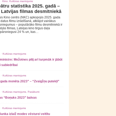
 ·
Kino
,
Kultūras mantojums
ātru statistika 2025. gadā –
 Latvijas filmas desmitniekā
is Kino centrs (NKC) apkopojis 2025. gada
s datus filmu izrādīšanā, atklājot vairākus
sniegumus – populārāko filmu desmitniekā ir
tējās filmas, Latvijas kino tirgus daļa
 pārsniegusi 24 % un, kas…
 ·
Kultūras mantojums
ministre: Mežotnes pilij arī turpmāk ir jābūt
 sabiedrībai
 ·
Kultūras mantojums
 gada monēta 2023” – “Zvaigžņu putekļi”
 ·
Kultūras mantojums
,
Pasākumi
as “Boņuks 2023” balvas
 ·
Kultūras mantojums
Banka izlaiž modes vēsturei veltītu