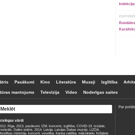
kolekcij
21/07/2023
Rundāles
Karalisko
ātris
Pasākumi
Kino
Literatūra
Muzeji
Izglītība
Arhit
tūras mantojums
Televīzija
Video
Noderīgas saites
Par portāl
Atslēgas vārdi
2012
Rīga
2013
pasākumi
IZM
koncerts
izglītība
COVID-19
Izstāde
,
,
,
,
,
,
,
,
,
estivāls
Dailes teātris
2014
Latvija
Latvijas Dabas muzejs
LIZDA
,
,
,
,
,
,
eselības ministrija
koncerti
veselība
Kariņa valdība
mākslinieki
Krišjānis
,
,
,
,
,