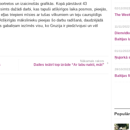
portretos un izaicinošās grafikās. Kopā pārstāvot 43
02/12/2022
simts dažādi darbi, kas tapuši atšķirīgos laika posmos, pieejās,
 eļļas triepieni mīsies ar tušas vilkumiem un teju caurspīdīgs
The Week
tšķirīgās mākslinieku pieejas šo darbu radīšanā, daudzējādā
 gabaliņam iezīmēs visu, ko Gruzija ir piedzīvojusi un vēl
11/11/2022
Dienvidko
Baltijas 
01/11/2022
Ņujorkā s
Nākamais raksts
s
Dailes teātrī top izrāde “Ar labu nakti, māt”
28/10/2022
Baltijas 
Populār