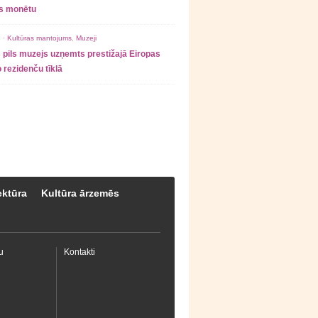
as monētu
 ·
Kultūras mantojums
,
Muzeji
 pils muzejs uzņemts prestižajā Eiropas
 rezidenču tīklā
ektūra
Kultūra ārzemēs
u
Kontakti