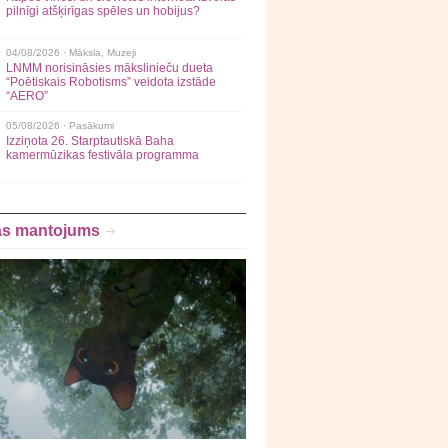
pilnīgi atšķirīgas spēles un hobijus?
04/08/2026 ·
Māksla
,
Muzeji
LNMM norisināsies mākslinieču dueta
“Poētiskais Robotisms” veidota izstāde
“AERO”
05/08/2026 ·
Pasākumi
Izziņota 26. Starptautiskā Baha
kamermūzikas festivāla programma
as mantojums