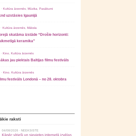
 ·
Kultūra ārzemēs
,
Mūzika
,
Pasākumi
nd uzstāsies Igaunijā
 ·
Kultūra ārzemēs
,
Māksla
rejā skatāma izstāde “Drošie horizonti:
laikmetīgā keramika”
 ·
Kino
,
Kultūra ārzemēs
ākas jau piektais Baltijas filmu festivāls
 ·
Kino
,
Kultūra ārzemēs
filmu festivāls Londonā – no 28. oktobra
ākie raksti
04/08/2026 ·
NEEKSISTE
Kāpēc vīrieši un sievietes internetā izvēlas