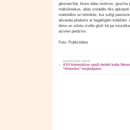
glezniecībā, kluso dabu motīvos, gruzīnu 
māksliniekus, abās izstādēs tiks apkopoti 
materiālos un tehnikās, kur sulīgi pastozie
akvareļa plūdums ar bagātīgām kolāžām. A
tēmu un sižetu izvēle gluži kā pa mozaīkas
aizvien piedzīvo.
Foto: Publicitātes
Iepriekšējais raksts
ASV kinoteātros spoži debitē kulta filma
“Helovīns” turpinājums