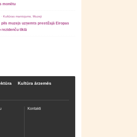
as monētu
 ·
Kultūras mantojums
,
Muzeji
 pils muzejs uzņemts prestižajā Eiropas
 rezidenču tīklā
ektūra
Kultūra ārzemēs
u
Kontakti