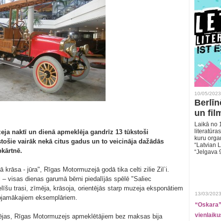
10/05/2023
Berlīn
un fil
Laikā no 1
literatūras
ja naktī un dienā apmeklēja gandrīz 13 tūkstoši
kuru organ
stošie vairāk nekā citus gadus un to veicināja dažādās
“Latvian L
pkārtnē.
“Jelgava 
 krāsa - jūra", Rīgas Motormuzejā godā tika celti zilie Zil`i.
i – visas dienas garumā bērni piedalījās spēlē "Saliec
īšu trasi, zīmēja, krāsoja, orientējās starp muzeja eksponātiem
13/03/2023
ērojamākajiem eksemplāriem.
“Oskara” 
vienlaiku
zmējas, Rīgas Motormuzejs apmeklētājiem bez maksas bija