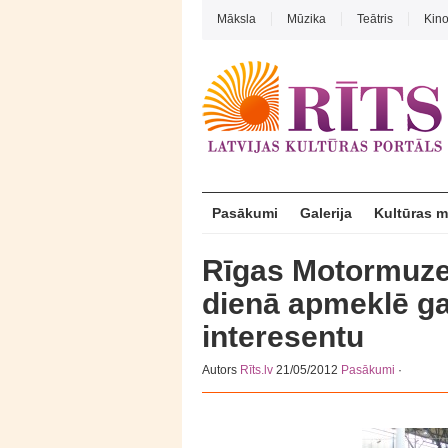
Māksla
Mūzika
Teātris
Kin
Pasākumi
Galerija
Kultūras 
Rīgas Motormuzej
dienā apmeklē ga
interesentu
Autors
Rīts.lv
21/05/2012
Pasākumi
·