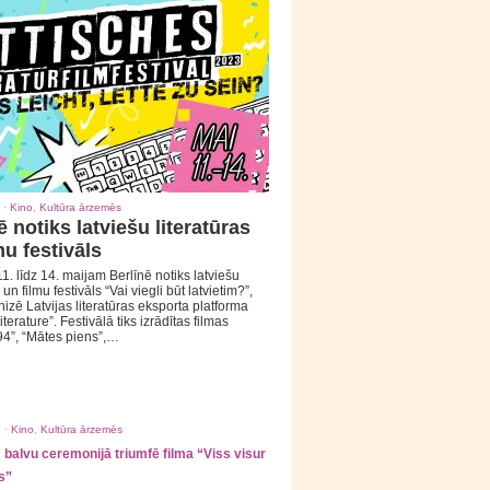
 ·
Kino
,
Kultūra ārzemēs
ē notiks latviešu literatūras
mu festivāls
1. līdz 14. maijam Berlīnē notiks latviešu
 un filmu festivāls “Vai viegli būt latvietim?”,
izē Latvijas literatūras eksporta platforma
iterature”. Festivālā tiks izrādītas filmas
94”, “Mātes piens”,…
 ·
Kino
,
Kultūra ārzemēs
balvu ceremonijā triumfē filma “Viss visur
s”