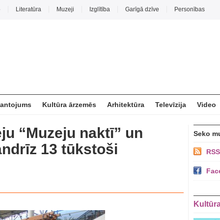
o
Literatūra
Muzeji
Izglītība
Garīgā dzīve
Personības
mantojums
Kultūra ārzemēs
Arhitektūra
Televīzija
Video
u “Muzeju naktī” un
Seko m
ndrīz 13 tūkstoši
RSS
Fac
Kultūr