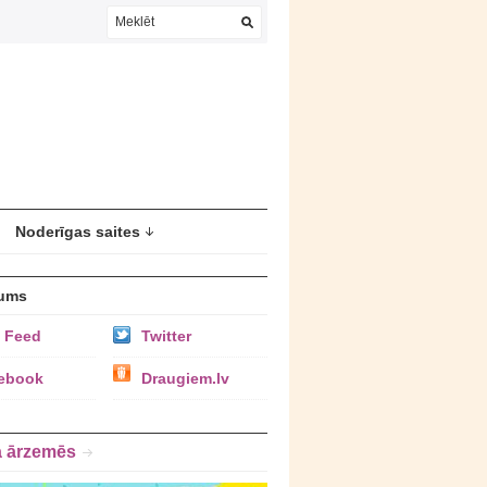
Noderīgas saites
ums
 Feed
Twitter
ebook
Draugiem.lv
a ārzemēs