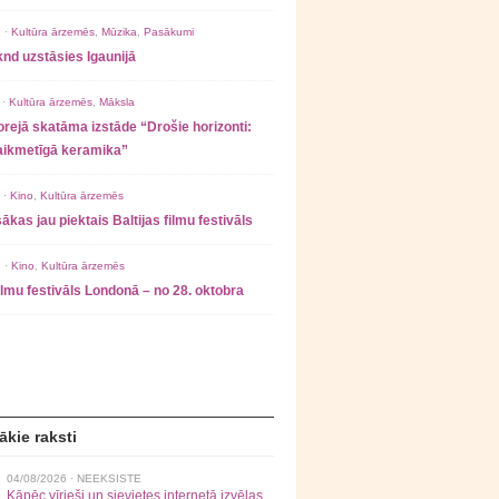
 ·
Kultūra ārzemēs
,
Mūzika
,
Pasākumi
nd uzstāsies Igaunijā
 ·
Kultūra ārzemēs
,
Māksla
rejā skatāma izstāde “Drošie horizonti:
laikmetīgā keramika”
 ·
Kino
,
Kultūra ārzemēs
ākas jau piektais Baltijas filmu festivāls
 ·
Kino
,
Kultūra ārzemēs
filmu festivāls Londonā – no 28. oktobra
ākie raksti
04/08/2026 ·
NEEKSISTE
Kāpēc vīrieši un sievietes internetā izvēlas