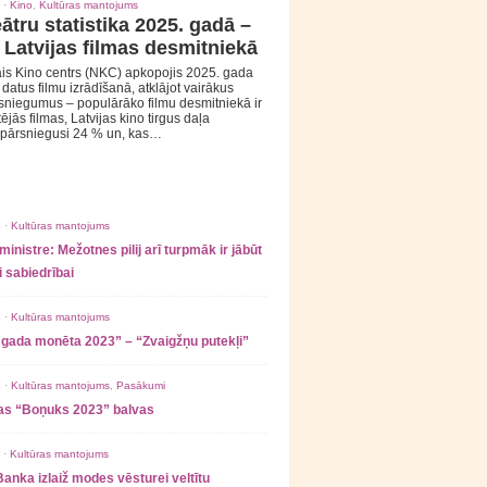
 ·
Kino
,
Kultūras mantojums
ātru statistika 2025. gadā –
 Latvijas filmas desmitniekā
is Kino centrs (NKC) apkopojis 2025. gada
s datus filmu izrādīšanā, atklājot vairākus
sniegumus – populārāko filmu desmitniekā ir
tējās filmas, Latvijas kino tirgus daļa
 pārsniegusi 24 % un, kas…
 ·
Kultūras mantojums
ministre: Mežotnes pilij arī turpmāk ir jābūt
 sabiedrībai
 ·
Kultūras mantojums
 gada monēta 2023” – “Zvaigžņu putekļi”
 ·
Kultūras mantojums
,
Pasākumi
as “Boņuks 2023” balvas
 ·
Kultūras mantojums
Banka izlaiž modes vēsturei veltītu