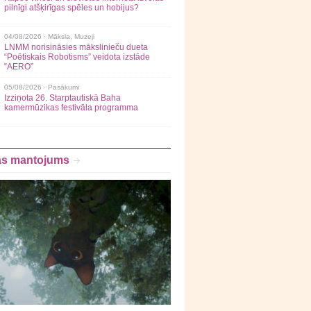
pilnīgi atšķirīgas spēles un hobijus?
04/08/2026 ·
Māksla
,
Muzeji
LNMM norisināsies mākslinieču dueta
“Poētiskais Robotisms” veidota izstāde
“AERO”
05/08/2026 ·
Pasākumi
Izziņota 26. Starptautiskā Baha
kamermūzikas festivāla programma
as mantojums