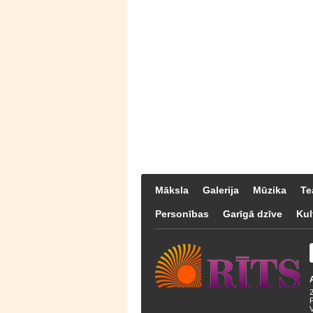
Māksla
Galerija
Mūzika
Te
Personības
Garīgā dzīve
Kul
F
V