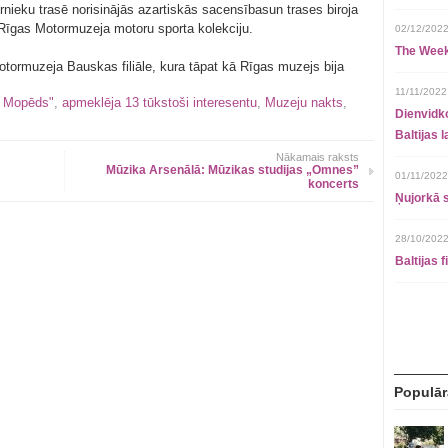
rnieku trasē norisinājās azartiskās sacensībasun trases biroja
t Rīgas Motormuzeja motoru sporta kolekciju.
02/12/2022
The Week
otormuzeja Bauskas filiāle, kura tāpat kā Rīgas muzejs bija
11/11/2022
a Mopēds"
,
apmeklēja 13 tūkstoši interesentu
,
Muzeju nakts
,
Dienvidko
Baltijas 
Nākamais raksts
Mūzika Arsenālā: Mūzikas studijas „Omnes”
01/11/2022
koncerts
Ņujorkā s
28/10/2022
Baltijas 
Populār