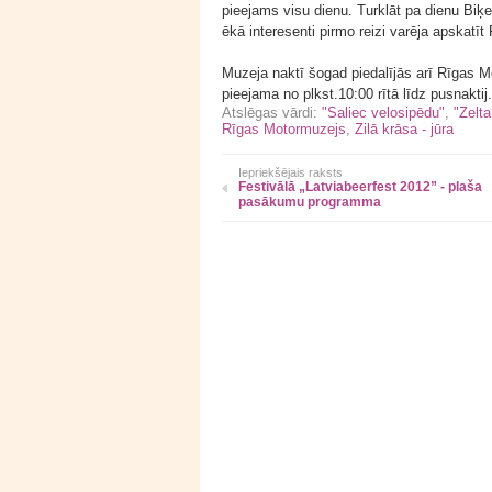
pieejams visu dienu. Turklāt pa dienu Biķe
ēkā interesenti pirmo reizi varēja apskatī
Muzeja naktī šogad piedalījās arī Rīgas M
pieejama no plkst.10:00 rītā līdz pusnaktij.
Atslēgas vārdi:
"Saliec velosipēdu"
,
"Zelt
Rīgas Motormuzejs
,
Zilā krāsa - jūra
Iepriekšējais raksts
Festivālā „Latviabeerfest 2012” - plaša
pasākumu programma