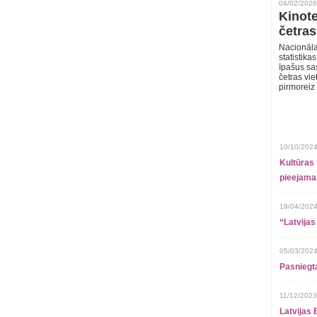
04/02/2026
Kinote
četras
Nacionāla
statistika
īpašus sa
četras vie
pirmoreiz
10/10/2024
Kultūras 
pieejamai
19/04/2024
“Latvijas
05/03/2024
Pasniegt
11/12/2023
Latvijas 