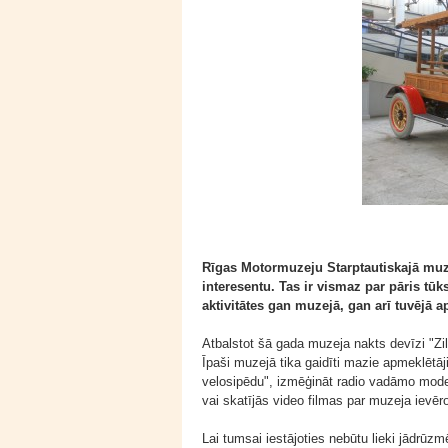
Rīgas Motormuzeju Starptautiskajā muze
interesentu. Tas ir vismaz par pāris tūk
aktivitātes gan muzejā, gan arī tuvējā a
Atbalstot šā gada muzeja nakts devīzi "Zilā
Īpaši muzejā tika gaidīti mazie apmeklētāj
velosipēdu", izmēģināt radio vadāmo model
vai skatījās video filmas par muzeja iev
Lai tumsai iestājoties nebūtu lieki jādrū