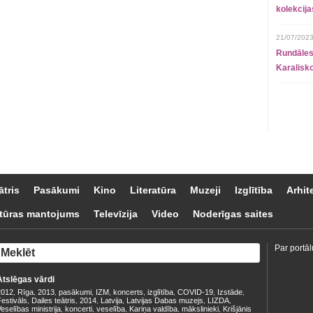
kolekcij
21/07/2023
Rundāles
Karalisko
ātris
Pasākumi
Kino
Literatūra
Muzeji
Izglītība
Arhit
tūras mantojums
Televīzija
Video
Noderīgas saites
Par portāl
Atslēgas vārdi
2012
Rīga
2013
pasākumi
IZM
koncerts
izglītība
COVID-19
Izstāde
,
,
,
,
,
,
,
,
,
estivāls
Dailes teātris
2014
Latvija
Latvijas Dabas muzejs
LIZDA
,
,
,
,
,
,
eselības ministrija
koncerti
veselība
Kariņa valdība
mākslinieki
Krišjānis
,
,
,
,
,