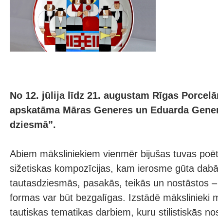
No 12. jūlija līdz 21. augustam Rīgas Porcel
apskatāma Māras Generes un Eduarda Gener
dziesmā”.
Abiem māksliniekiem vienmēr bijušas tuvas poēt
sižetiskas kompozīcijas, kam ierosme gūta dabā 
tautasdziesmās, pasakās, teikās un nostāstos –
formas var būt bezgalīgas. Izstādē mākslinieki 
tautiskas tematikas darbiem, kuru stilistiskās n