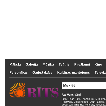
Māksla
Galerija
Mūzika
Teātris
Pasākumi
Kino
Personības
Garīgā dzīve
Kultūras mantojums
Televīz
Atslēgas vārdi
2012
Rīga
2013
pasākumi
IZM
kon
,
,
,
,
,
Festivāls
Dailes teātris
2014
Latvija
,
,
,
,
Veselības ministrija
koncerti
veselība
,
,