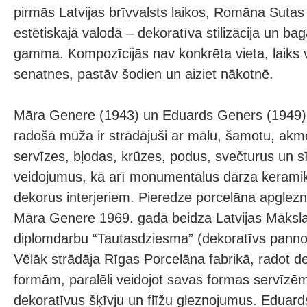
pirmās Latvijas brīvvalsts laikos, Romāna Sutas
estētiskajā valodā – dekoratīva stilizācija un bag
gamma. Kompozīcijās nav konkrēta vieta, laiks va
senatnes, pastāv šodien un aiziet nākotnē.
Māra Genere (1943) un Eduards Geners (1949) l
radošā mūža ir strādājuši ar mālu, šamotu, ak
servīzes, bļodas, krūzes, podus, svečturus un sī
veidojumus, kā arī monumentālus dārza kerami
dekorus interjeriem. Pieredze porcelāna apglez
Māra Genere 1969. gadā beidza Latvijas Māksla
diplomdarbu “Tautasdziesma” (dekoratīvs panno,
Vēlāk strādāja Rīgas Porcelāna fabrikā, radot 
formām, paralēli veidojot savas formas servīzē
dekoratīvus šķīvju un flīžu gleznojumus. Eduar