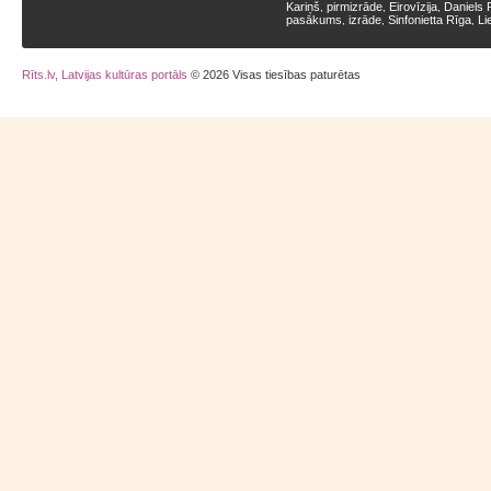
Kariņš
pirmizrāde
Eirovīzija
Daniels 
,
,
,
pasākums
izrāde
Sinfonietta Rīga
Li
,
,
,
Rīts.lv, Latvijas kultūras portāls
© 2026 Visas tiesības paturētas