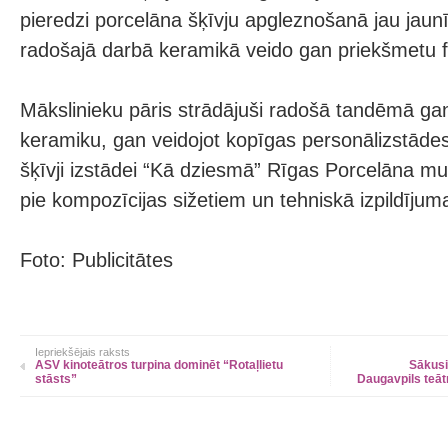
pieredzi porcelāna šķīvju apgleznošanā jau jaun
radošajā darbā keramikā veido gan priekšmetu 
Mākslinieku pāris strādājuši radošā tandēmā gan
keramiku, gan veidojot kopīgas personālizstādes
šķīvji izstādei “Kā dziesmā” Rīgas Porcelāna muz
pie kompozīcijas sižetiem un tehniskā izpildījum
Foto: Publicitātes
Iepriekšējais raksts
ASV kinoteātros turpina dominēt “Rotaļlietu
Sākusi
stāsts”
Daugavpils teā