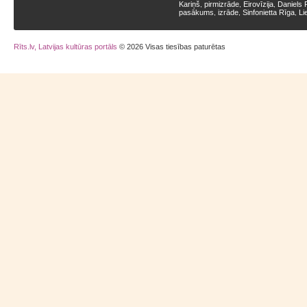
Kariņš
pirmizrāde
Eirovīzija
Daniels 
,
,
,
pasākums
izrāde
Sinfonietta Rīga
Li
,
,
,
Rīts.lv, Latvijas kultūras portāls
© 2026 Visas tiesības paturētas