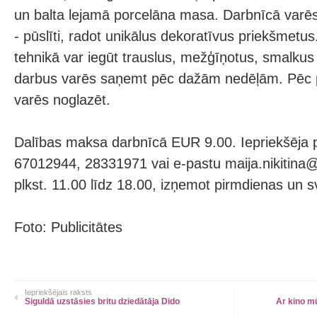
un balta lejamā porcelāna masa. Darbnīcā varēs
- pūslīti, radot unikālus dekoratīvus priekšmetus
tehnikā var iegūt trauslus, mežģīņotus, smalku
darbus varēs saņemt pēc dažām nedēļām. Pēc 
varēs noglazēt.
Dalības maksa darbnīcā EUR 9.00. Iepriekšēja pi
67012944, 28331971 vai e-pastu maija.nikitina@r
plkst. 11.00 līdz 18.00, izņemot pirmdienas un s
Foto: Publicitātes
Iepriekšējais raksts
Siguldā uzstāsies britu dziedātāja Dido
Ar kino m