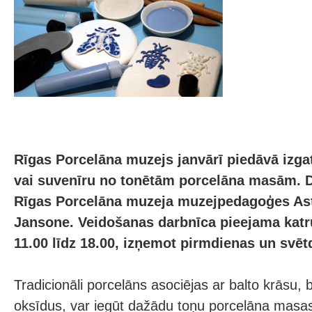
Rīgas Porcelāna muzejs janvārī piedāvā izgat
vai suvenīru no tonētām porcelāna masām. 
Rīgas Porcelāna muzeja muzejpedagoģes As
Jansone. Veidošanas darbnīca pieejama katru
11.00 līdz 18.00, izņemot pirmdienas un svēt
Tradicionāli porcelāns asociējas ar balto krāsu, 
oksīdus, var iegūt dažādu toņu porcelāna masas