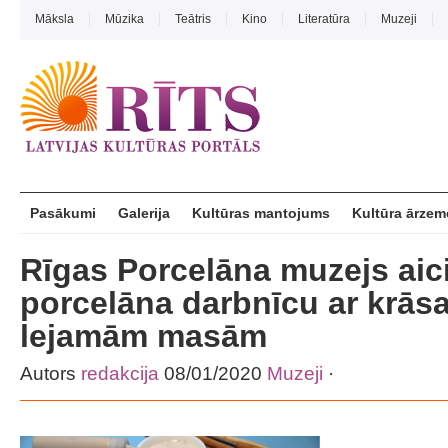
Māksla
Mūzika
Teātris
Kino
Literatūra
Muzeji
Pasākumi
Galerija
Kultūras mantojums
Kultūra ārzem
Rīgas Porcelāna muzejs aic
porcelāna darbnīcu ar krās
lejamām masām
Autors
redakcija
08/01/2020
Muzeji
·