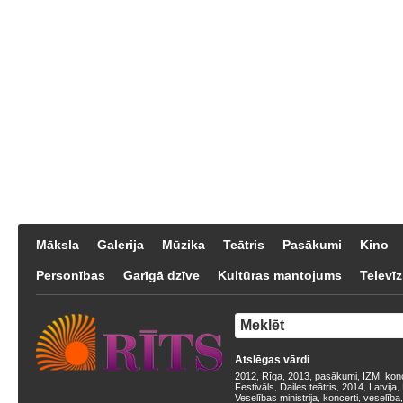
Māksla
Galerija
Mūzika
Teātris
Pasākumi
Kino
Personības
Garīgā dzīve
Kultūras mantojums
Televīz
Atslēgas vārdi
2012
Rīga
2013
pasākumi
IZM
kon
,
,
,
,
,
Festivāls
Dailes teātris
2014
Latvija
,
,
,
,
Veselības ministrija
koncerti
veselība
,
,