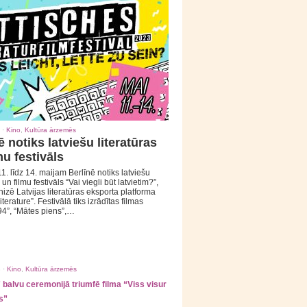
 ·
Kino
,
Kultūra ārzemēs
ē notiks latviešu literatūras
mu festivāls
1. līdz 14. maijam Berlīnē notiks latviešu
 un filmu festivāls “Vai viegli būt latvietim?”,
izē Latvijas literatūras eksporta platforma
iterature”. Festivālā tiks izrādītas filmas
94”, “Mātes piens”,…
 ·
Kino
,
Kultūra ārzemēs
balvu ceremonijā triumfē filma “Viss visur
s”