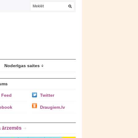
Noderīgas saites
ums
 Feed
Twitter
ebook
Draugiem.lv
a ārzemēs