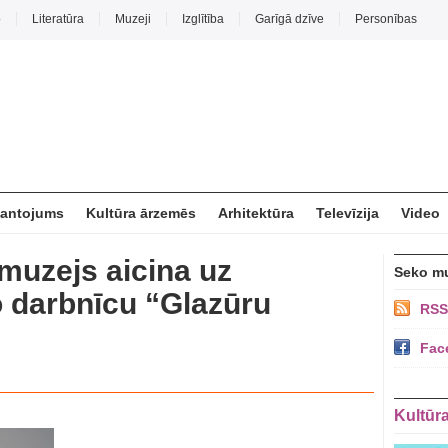
o
Literatūra
Muzeji
Izglītība
Garīgā dzīve
Personības
mantojums
Kultūra ārzemēs
Arhitektūra
Televīzija
Video
muzejs aicina uz
Seko m
 darbnīcu “Glazūru
RSS
Fac
Kultūr