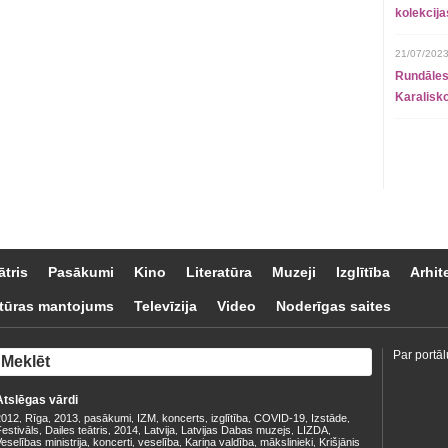
kolekcij
21/07/2023
Rundāles
Karalisko
ātris
Pasākumi
Kino
Literatūra
Muzeji
Izglītība
Arhit
tūras mantojums
Televīzija
Video
Noderīgas saites
Par portāl
Atslēgas vārdi
2012
Rīga
2013
pasākumi
IZM
koncerts
izglītība
COVID-19
Izstāde
,
,
,
,
,
,
,
,
,
estivāls
Dailes teātris
2014
Latvija
Latvijas Dabas muzejs
LIZDA
,
,
,
,
,
,
eselības ministrija
koncerti
veselība
Kariņa valdība
mākslinieki
Krišjānis
,
,
,
,
,