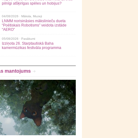
pilnīgi atšķirīgas spēles un hobijus?
04/08/2026 ·
Māksla
,
Muzeji
LNMM norisināsies mākslinieču dueta
“Poētiskais Robotisms” veidota izstāde
“AERO”
05/08/2026 ·
Pasākumi
Izziņota 26. Starptautiskā Baha
kamermūzikas festivāla programma
as mantojums