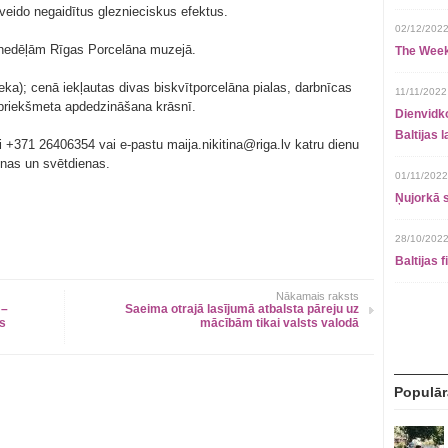
veido negaidītus gleznieciskus efektus.
02/12/2022
nedēļām Rīgas Porcelāna muzejā.
The Week
ka); cenā iekļautas divas biskvītporcelāna pialas, darbnīcas
11/11/2022
 priekšmeta apdedzināšana krāsnī.
Dienvidko
Baltijas 
ni +371 26406354 vai e-pastu maija.nikitina@riga.lv katru dienu
enas un svētdienas.
01/11/2022
Ņujorkā s
28/10/2022
Baltijas 
Nākamais raksts
 –
Saeima otrajā lasījumā atbalsta pāreju uz
as
mācībām tikai valsts valodā
Populār