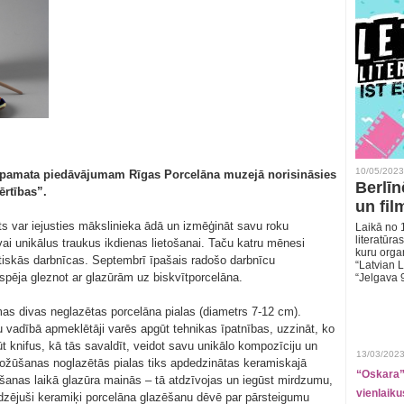
10/05/2023
u pamata piedāvājumam Rīgas Porcelāna muzejā norisināsies
Berlīn
ērtības”.
un fil
s var iejusties mākslinieka ādā un izmēģināt savu roku
Laikā no 1
literatūras
ai unikālus traukus ikdienas lietošanai. Taču katru mēnesi
kuru organ
iskās darbnīcas. Septembrī īpašais radošo darbnīcu
“Latvian L
espēja gleznot ar glazūrām uz biskvītporcelāna.
“Jelgava 
as divas neglazētas porcelāna pialas (diametrs 7-12 cm).
vadībā apmeklētāji varēs apgūt tehnikas īpatnības, uzzināt, ko
t knifus, kā tās savaldīt, veidot savu unikālo kompozīciju un
13/03/2023
ožūšanas noglazētās pialas tiks apdedzinātas keramiskajā
“Oskara” 
šanas laikā glazūra mainās – tā atdzīvojas un iegūst mirdzumu,
vienlaiku
edzējuši keramiķi porcelāna glazēšanu dēvē par pārsteigumu