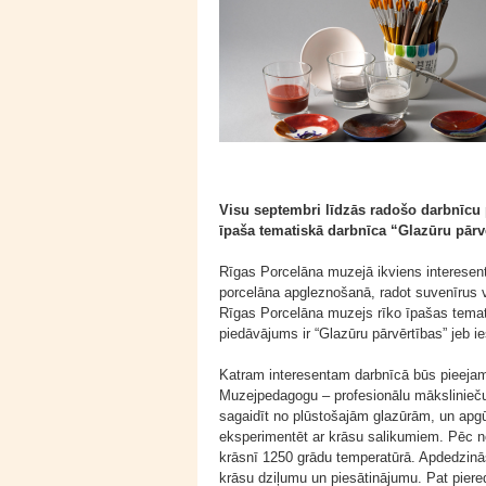
Visu septembri līdzās radošo darbnīc
īpaša tematiskā darbnīca “Glazūru pārv
Rīgas Porcelāna muzejā ikviens interesent
porcelāna apgleznošanā, radot suvenīrus v
Rīgas Porcelāna muzejs rīko īpašas temat
piedāvājums ir “Glazūru pārvērtības” jeb i
Katram interesentam darbnīcā būs pieejam
Muzejpedagogu – profesionālu mākslinieču 
sagaidīt no plūstošajām glazūrām, un apgū
eksperimentēt ar krāsu salikumiem. Pēc n
krāsnī 1250 grādu temperatūrā. Apdedzinā
krāsu dziļumu un piesātinājumu. Pat pier