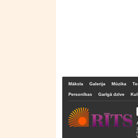
Māksla
Galerija
Mūzika
Te
Personības
Garīgā dzīve
Kul
F
V