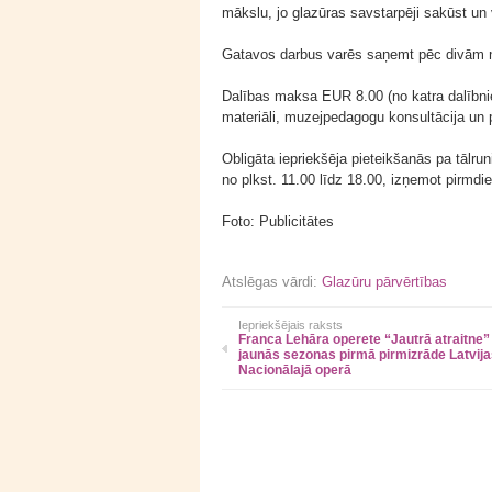
mākslu, jo glazūras savstarpēji sakūst un 
Gatavos darbus varēs saņemt pēc divām 
Dalības maksa EUR 8.00 (no katra dalībnie
materiāli, muzejpedagogu konsultācija un
Obligāta iepriekšēja pieteikšanās pa tālru
no plkst. 11.00 līdz 18.00, izņemot pirmdi
Foto: Publicitātes
Atslēgas vārdi:
Glazūru pārvērtības
Iepriekšējais raksts
Franca Lehāra operete “Jautrā atraitne”
jaunās sezonas pirmā pirmizrāde Latvij
Nacionālajā operā