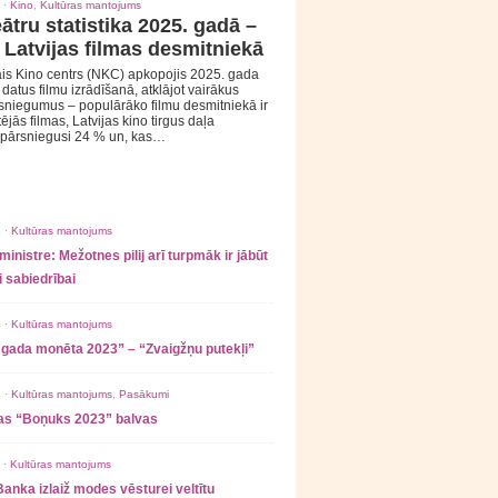
 ·
Kino
,
Kultūras mantojums
ātru statistika 2025. gadā –
 Latvijas filmas desmitniekā
is Kino centrs (NKC) apkopojis 2025. gada
s datus filmu izrādīšanā, atklājot vairākus
sniegumus – populārāko filmu desmitniekā ir
tējās filmas, Latvijas kino tirgus daļa
 pārsniegusi 24 % un, kas…
 ·
Kultūras mantojums
ministre: Mežotnes pilij arī turpmāk ir jābūt
 sabiedrībai
 ·
Kultūras mantojums
 gada monēta 2023” – “Zvaigžņu putekļi”
 ·
Kultūras mantojums
,
Pasākumi
as “Boņuks 2023” balvas
 ·
Kultūras mantojums
Banka izlaiž modes vēsturei veltītu