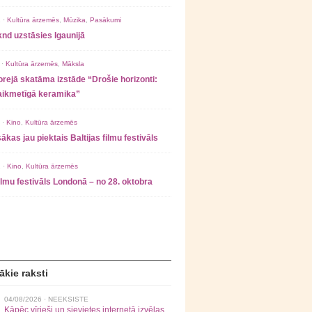
 ·
Kultūra ārzemēs
,
Mūzika
,
Pasākumi
nd uzstāsies Igaunijā
 ·
Kultūra ārzemēs
,
Māksla
rejā skatāma izstāde “Drošie horizonti:
laikmetīgā keramika”
 ·
Kino
,
Kultūra ārzemēs
ākas jau piektais Baltijas filmu festivāls
 ·
Kino
,
Kultūra ārzemēs
filmu festivāls Londonā – no 28. oktobra
ākie raksti
04/08/2026 ·
NEEKSISTE
Kāpēc vīrieši un sievietes internetā izvēlas