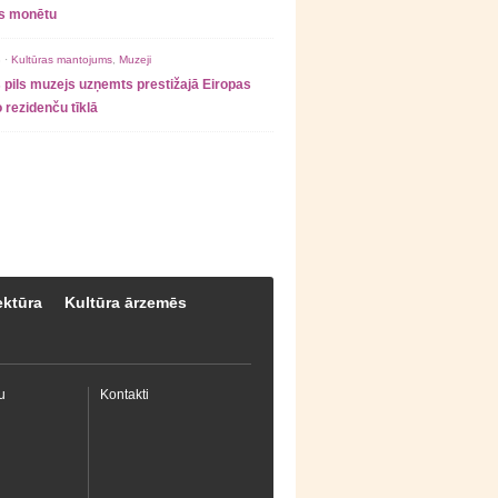
as monētu
 ·
Kultūras mantojums
,
Muzeji
 pils muzejs uzņemts prestižajā Eiropas
 rezidenču tīklā
ektūra
Kultūra ārzemēs
u
Kontakti