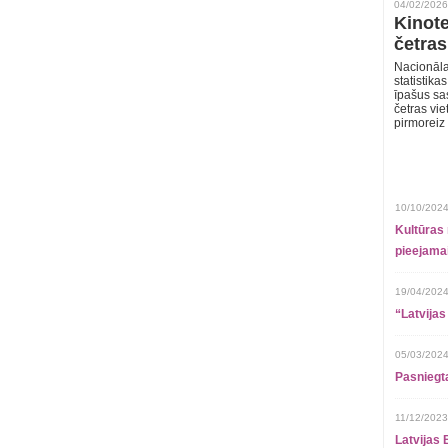
04/02/2026
Kinote
četras
Nacionāla
statistika
īpašus sa
četras vie
pirmoreiz
10/10/2024
Kultūras 
pieejamai
19/04/2024
“Latvijas
05/03/2024
Pasniegt
11/12/2023
Latvijas 