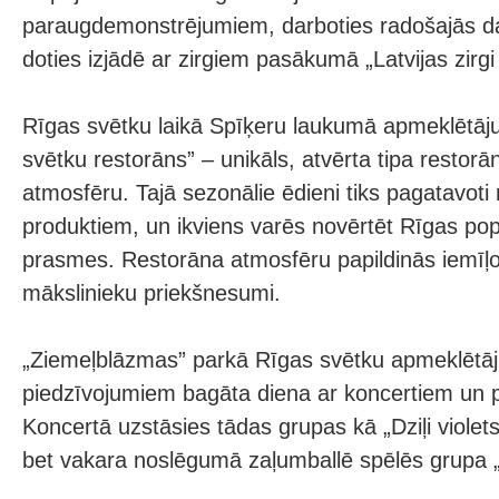
paraugdemonstrējumiem, darboties radošajās da
doties izjādē ar zirgiem pasākumā „Latvijas zirg
Rīgas svētku laikā Spīķeru laukumā apmeklētāju
svētku restorāns” – unikāls, atvērta tipa restor
atmosfēru. Tajā sezonālie ēdieni tiks pagatavoti 
produktiem, un ikviens varēs novērtēt Rīgas po
prasmes. Restorāna atmosfēru papildinās iemīļ
mākslinieku priekšnesumi.
„Ziemeļblāzmas” parkā Rīgas svētku apmeklētāj
piedzīvojumiem bagāta diena ar koncertiem un
Koncertā uzstāsies tādas grupas kā „Dziļi violets
bet vakara noslēgumā zaļumballē spēlēs grupa 