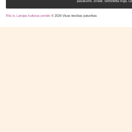
pasākums
izrāde
Sinfonietta Rīga
Li
,
,
,
Rīts.lv, Latvijas kultūras portāls
© 2026 Visas tiesības paturētas