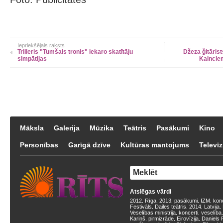
Iepriekšējais raksts
Trilleris "Tumšais tronis" iekaro skatītāju
Džeza ğitāris
simpātijas
Kalncie
Māksla
Galerija
Mūzika
Teātris
Pasākumi
Kino
Personības
Garīgā dzīve
Kultūras mantojums
Televīz
Atslēgas vārdi
2012
Rīga
2013
pasākumi
IZM
kon
,
,
,
,
,
Festivāls
Dailes teātris
2014
Latvija
,
,
,
,
Veselības ministrija
koncerti
veselība
,
,
Kariņš
pirmizrāde
Eirovīzija
Daniels 
,
,
,