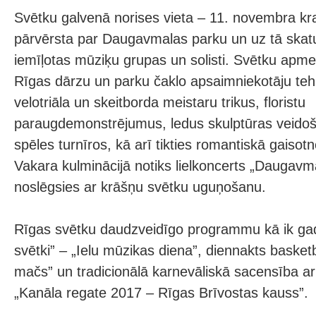
Svētku galvenā norises vieta – 11. novembra kra
pārvērsta par Daugavmalas parku un uz tā skat
iemīļotas mūziķu grupas un solisti. Svētku apmek
Rīgas dārzu un parku čaklo apsaimniekotāju teh
velotriāla un skeitborda meistaru trikus, floristu
paraugdemonstrējumus, ledus skulptūras veidoša
spēles turnīros, kā arī tikties romantiskā gaisot
Vakara kulminācijā notiks lielkoncerts „Daugavma
noslēgsies ar krāšņu svētku uguņošanu.
Rīgas svētku daudzveidīgo programmu kā ik ga
svētki” – „Ielu mūzikas diena”, diennakts basket
mačs” un tradicionālā karnevāliskā sacensība a
„Kanāla regate 2017 – Rīgas Brīvostas kauss”.