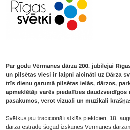
Par godu Vērmanes dārza 200. jubilejai Rīgas
un pilsētas viesi ir laipni aicināti uz Dārza 
trīs dienu garumā pilsētas ielās, dārzos, pa
apmeklētāji varēs piedalīties daudzveidīgos 
pasākumos, vērot vizuāli un muzikāli krāšņ
Svētkus jau tradicionāli atklās piektdien, 18. a
dārza estrādē šogad izskanēs Vērmanes dārzam 