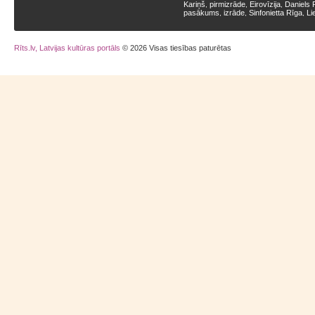
Kariņš
pirmizrāde
Eirovīzija
Daniels 
,
,
,
pasākums
izrāde
Sinfonietta Rīga
Li
,
,
,
Rīts.lv, Latvijas kultūras portāls
© 2026 Visas tiesības paturētas