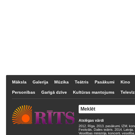
Māksla
Galerija
Mūzika
Teātris
Pasākumi
Kino
Personības
Garīgā dzīve
Kultūras mantojums
Televīz
Atslēgas vārdi
2012
Rīga
2013
pasākumi
IZM
kon
,
,
,
,
,
Festivāls
Dailes teātris
2014
Latvija
,
,
,
,
Veselības ministrija
koncerti
veselība
,
,