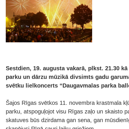
Sestdien, 19. augusta vakarā, plkst. 21.30 k
parku un dārzu mūzikā divsimts gadu garum
svētku lielkoncerts “Daugavmalas parka ball
Šajos Rīgas svētkos 11. novembra krastmala k
parku, atspoguļojot visu Rīgas zaļo un skaisto p
skatuves būs dzirdama gan sena, gan mūsdienī
skanējusi Rīgā cauri laiku griežiem.