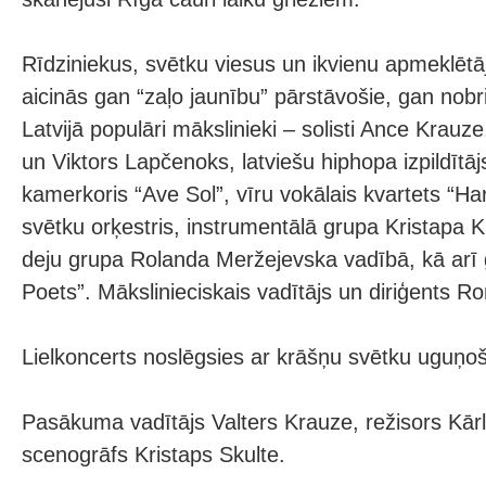
Rīdziniekus, svētku viesus un ikvienu apmeklētāj
aicinās gan “zaļo jaunību” pārstāvošie, gan no
Latvijā populāri mākslinieki – solisti Ance Krau
un Viktors Lapčenoks, latviešu hiphopa izpildītā
kamerkoris “Ave Sol”, vīru vokālais kvartets “Ha
svētku orķestris, instrumentālā grupa Kristapa K
deju grupa Rolanda Meržejevska vadībā, kā arī
Poets”. Mākslinieciskais vadītājs un diriģents 
Lielkoncerts noslēgsies ar krāšņu svētku uguņoš
Pasākuma vadītājs Valters Krauze, režisors Kārl
scenogrāfs Kristaps Skulte.