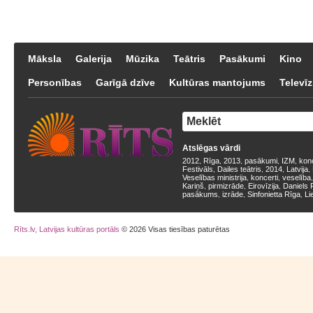
Māksla
Galerija
Mūzika
Teātris
Pasākumi
Kino
Personības
Garīgā dzīve
Kultūras mantojums
Televīz
Atslēgas vārdi
2012
Rīga
2013
pasākumi
IZM
kon
,
,
,
,
,
Festivāls
Dailes teātris
2014
Latvija
,
,
,
,
Veselības ministrija
koncerti
veselība
,
,
Kariņš
pirmizrāde
Eirovīzija
Daniels 
,
,
,
pasākums
izrāde
Sinfonietta Rīga
Li
,
,
,
Rīts.lv, Latvijas kultūras portāls
© 2026 Visas tiesības paturētas