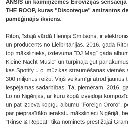
ANSIS un kaimiņzemes Eirovīzijas sensācija 
THE ROOP, kuras "Discoteque" amizantos deju
pamēģinājis ikviens.
Riton, īstajā vārdā Henrijs Smitsons, ir elektron
un producents no Lielbritānijas. 2016. gadā Rito
top mākslinieks, izdevuma "DJ Mag" gada album
Kleine Nacht Music" un turpināja gūt panākumu
kas Spotify u.c. mūzikas straumēšanas vietnēs 
300 miljonus reižu. Viņš veiksmīgi atrod jaunus 
iespējamas sadarbības. Tā, piemēram, 2016. ga
Lo no Nigērijas, ar kuru kopā izveidoja kompozī
un pat izdeva kopīgu albumu "Foreign Ororo", p
par pieprasītāko ierakstu mākslinieci Nigērijā, b
"Rinse & Repeat" tika nominēts prestižajai Gra