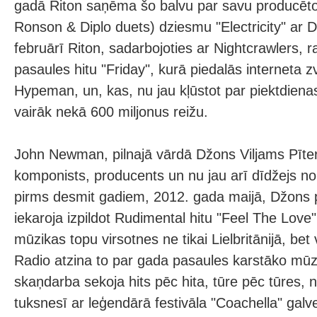
gadā Riton saņēma šo balvu par savu producēto 
Ronson & Diplo duets) dziesmu "Electricity" ar 
februārī Riton, sadarbojoties ar Nightcrawlers, 
pasaules hitu "Friday", kurā piedalās interneta
Hypeman, un, kas, nu jau kļūstot par piektdien
vairāk nekā 600 miljonus reižu.
John Newman, pilnajā vārdā Džons Viljams Pīter
komponists, producents un nu jau arī dīdžejs no 
pirms desmit gadiem, 2012. gada maijā, Džons 
iekaroja izpildot Rudimental hitu "Feel The Love"
mūzikas topu virsotnes ne tikai Lielbritānijā, be
Radio atzina to par gada pasaules karstāko mūzi
skaņdarba sekoja hits pēc hita, tūre pēc tūres, 
tuksnesī ar leģendārā festivāla "Coachella" gal