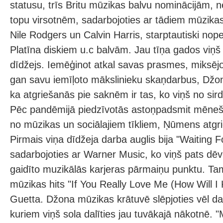
statusu, trīs Britu mūzikas balvu nominācijām,
topu virsotnēm, sadarbojoties ar tādiem mūzik
Nile Rodgers un Calvin Harris, starptautiski nope
Platīna diskiem u.c balvām. Jau tīņa gados viņš 
dīdžejs. Iemēģinot atkal savas prasmes, miksēj
gan savu iemīļoto mākslinieku skaņdarbus, Džons
ka atgriešanās pie saknēm ir tas, ko viņš no sird
Pēc pandēmijā piedzīvotās astoņpadsmit mēneš
no mūzikas un sociālajiem tīkliem, Ņūmens atgr
Pirmais viņa dīdžeja darba auglis bija "Waiting F
sadarbojoties ar Warner Music, ko viņš pats dēvē
gaidīto muzikālās karjeras pārmaiņu punktu. Ta
mūzikas hits "If You Really Love Me (How Will I
Guetta. Džona mūzikas krātuvē slēpjoties vēl d
kuriem viņš sola dalīties jau tuvākajā nākotnē. "