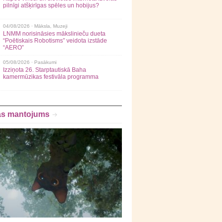
pilnīgi atšķirīgas spēles un hobijus?
04/08/2026 ·
Māksla
,
Muzeji
LNMM norisināsies mākslinieču dueta
“Poētiskais Robotisms” veidota izstāde
“AERO”
05/08/2026 ·
Pasākumi
Izziņota 26. Starptautiskā Baha
kamermūzikas festivāla programma
as mantojums