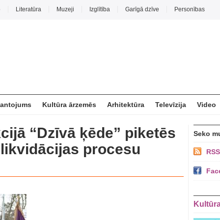
o
Literatūra
Muzeji
Izglītība
Garīgā dzīve
Personības
mantojums
Kultūra ārzemēs
Arhitektūra
Televīzija
Video
cijā “Dzīvā ķēde” piketēs
Seko m
likvidācijas procesu
RSS
Fac
Kultūr