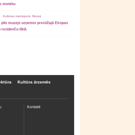
as monētu
 ·
Kultūras mantojums
,
Muzeji
 pils muzejs uzņemts prestižajā Eiropas
 rezidenču tīklā
ektūra
Kultūra ārzemēs
u
Kontakti