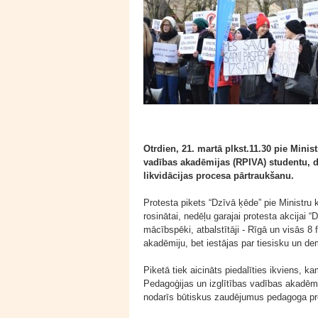
Otrdien, 21. martā plkst.11.30 pie Minis
vadības akadēmijas (RPIVA) studentu, da
likvidācijas procesa pārtraukšanu.
Protesta pikets “Dzīvā ķēde” pie Minist
rosinātai, nedēļu garajai protesta akcijai 
mācībspēki, atbalstītāji - Rīgā un visās 8 fi
akadēmiju, bet iestājas par tiesisku un de
Piketā tiek aicināts piedalīties ikviens, k
Pedagoģijas un izglītības vadības akadēmij
nodarīs būtiskus zaudējumus pedagoga prof