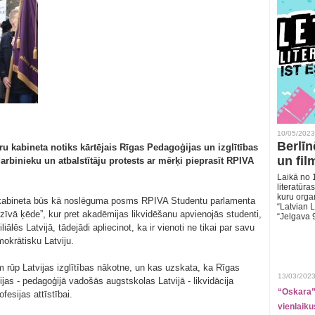
10/05/2023
Berlīn
tru kabineta notiks kārtējais Rīgas Pedagoģijas un izglītības
un fil
rbinieku un atbalstītāju protests ar mērķi pieprasīt RPIVA
Laikā no 1
literatūras
kuru organ
ru kabineta būs kā noslēguma posms RPIVA Studentu parlamenta
“Latvian L
“Dzīvā ķēde”, kur pret akadēmijas likvidēšanu apvienojās studenti,
“Jelgava 
liālēs Latvijā, tādejādi apliecinot, ka ir vienoti ne tikai par savu
mokrātisku Latviju.
am rūp Latvijas izglītības nākotne, un kas uzskata, ka Rīgas
13/03/2023
as - pedagoģijā vadošās augstskolas Latvijā - likvidācija
“Oskara” 
esijas attīstībai.
vienlaiku