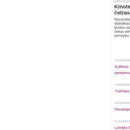
04/02/2026
Kinote
četras
Nacionāla
statistika
īpašus sa
četras vie
pirmoreiz
10/10/2024
Kultūras 
pieejamai
19/04/2024
“Latvijas
05/03/2024
Pasniegt
11/12/2023
Latvijas 