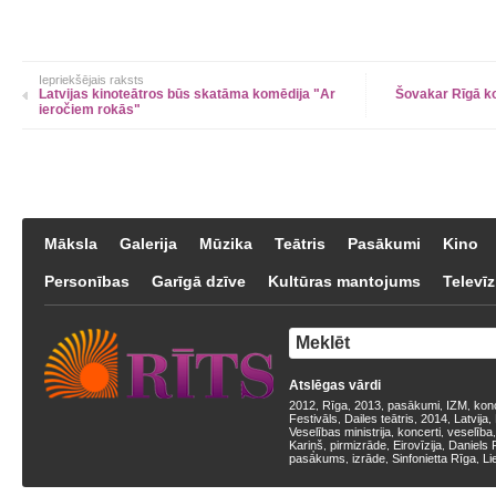
Iepriekšējais raksts
Latvijas kinoteātros būs skatāma komēdija "Ar
Šovakar Rīgā k
ieročiem rokās"
Māksla
Galerija
Mūzika
Teātris
Pasākumi
Kino
Personības
Garīgā dzīve
Kultūras mantojums
Televīz
Atslēgas vārdi
2012
Rīga
2013
pasākumi
IZM
kon
,
,
,
,
,
Festivāls
Dailes teātris
2014
Latvija
,
,
,
,
Veselības ministrija
koncerti
veselība
,
,
Kariņš
pirmizrāde
Eirovīzija
Daniels 
,
,
,
pasākums
izrāde
Sinfonietta Rīga
Li
,
,
,