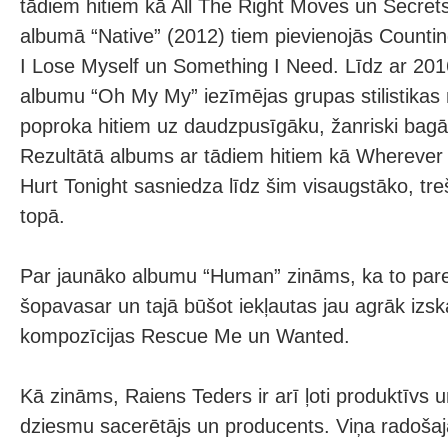
tādiem hitiem kā All The Right Moves un Secrets
albumā “Native” (2012) tiem pievienojās Counting
I Lose Myself un Something I Need. Līdz ar 20
albumu “Oh My My” iezīmējas grupas stilistikas
poproka hitiem uz daudzpusīgāku, žanriski bag
Rezultātā albums ar tādiem hitiem kā Wherever 
Hurt Tonight sasniedza līdz šim visaugstāko, treš
topā.
Par jaunāko albumu “Human” zināms, ka to pared
šopavasar un tajā būšot iekļautas jau agrāk izs
kompozīcijas Rescue Me un Wanted.
Kā zināms, Raiens Teders ir arī ļoti produktīvs u
dziesmu sacerētājs un producents. Viņa radoša