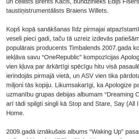
un čellists Brents Kacls, bundzinieks Edijs Fišer
taustiņistrumentālists Braiens Willets.
Kopš kopā sanākšanas līdz pirmajai atpazīstamīb
veseli pieci gadi, taču tā uzreiz izdevās patiešām
populārais producents Timbalends 2007.gada ko
iekļāva savu “OneRepublic” kompozīcijas Apologi
vien kļuva par ārkārtīgi spēcīgu hitu visā pasau
ierindojās pirmajā vietā, un ASV vien tika pārdo
miljoni tās kopiju. Likumsakarīgi, ka Apologize 
uzmanību grupas debijas albumam “Dreaming Ou
arī tādi spilgti singli kā Stop and Stare, Say (A
Home.
2009.gadā iznākušais albums “Waking Up” pasaul