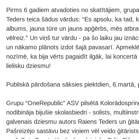
Pirms 6 gadiem atvadoties no skatītājiem, grupa
Teders teica šādus vārdus: “Es apsolu, ka tad,
albums, jauna tūre un jauns apģērbs, mēs atbr
vēlreiz.” Un viņš tur vārdu - pa šo laiku jau iznā
un nākamo plānots izdot šajā pavasarī. Apmeklē
nozīmē, ka bija vērts pagaidīt ilgāk, lai koncertā
lielisku dziesmu!
Publiskā pārdošana sāksies piektdien, 6.martā, p
Grupu “OneRepublic” ASV pilsētā Kolorādospri
nodibināja bijušie skolasbiedri - solists, multiins
galvenais dziesmu autors Raiens Teders un ģitāri
Pašreizējo sastāvu bez viņiem vēl veido ģitārist