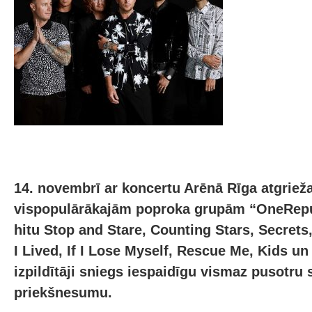
14. novembrī ar koncertu Arēnā Rīga atgriež
vispopulārākajām poproka grupām “OneRepu
hitu Stop and Stare, Counting Stars, Secrets
I Lived, If I Lose Myself, Rescue Me, Kids u
izpildītāji sniegs iespaidīgu vismaz pusotru
priekšnesumu.