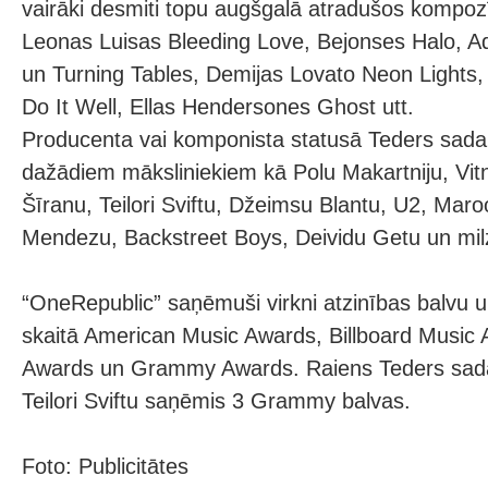
vairāki desmiti topu augšgalā atradušos kompozīc
Leonas Luisas Bleeding Love, Bejonses Halo, A
un Turning Tables, Demijas Lovato Neon Lights
Do It Well, Ellas Hendersones Ghost utt.
Producenta vai komponista statusā Teders sadarb
dažādiem māksliniekiem kā Polu Makartniju, Vitn
Šīranu, Teilori Sviftu, Džeimsu Blantu, U2, Mar
Mendezu, Backstreet Boys, Deividu Getu un milz
“OneRepublic” saņēmuši virkni atzinības balvu un
skaitā American Music Awards, Billboard Music
Awards un Grammy Awards. Raiens Teders sadar
Teilori Sviftu saņēmis 3 Grammy balvas.
Foto: Publicitātes