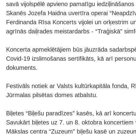
savā vijolspēlē apvieno pamatīgu iedziļināšanos 
Skanēs Jozefa Haidna uvertīra operai “Neapdzīv
Ferdinanda Rīsa Koncerts vijolei un orķestrim 
agrīnās daiļrades meistardarbs - “Traģiskā” simf
Koncerta apmeklētājiem būs jāuzrāda sadarbspēj
Covid-19 izslimošanas sertifikāts, kā arī person
dokuments.
Festivāls notiek ar Valsts kultūrkapitāla fonda,
Jūrmalas pilsētas domes atbalstu.
Biļetes “Biļešu paradīzes” kasēs, kā arī koncertu
Savukārt biļetes uz 7. un 8. oktobra koncertiem 
Mākslas centra “Zuzeum” biļešu kasē un zuzeu