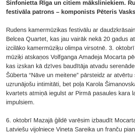
Sinfonietta Rīga un citiem māksliniekiem. 
festivāla patrons – komponists Pēteris Vasks
Rudens kamermūzikas festivālu ar daudzkrāsai
Belcea Quartet, kas jau vairāk nekā 20 gadus a
izcilāko kamermūziķu olimpa virsotnē. 3. oktobrī
mūziķi atskaņos Volfganga Amadeja Mocarta pēd
kas izskan kā dzīves baudītāja atvadu serenāde
Šūberta “Nāve un meitene” pārsteidz ar atvērtu s
uzrunājošu intimitāti, bet poļa Karola Šimanovsk
kvartets atmiņā iegulst ar Pirmā pasaules kara 
impulsiem.
6. oktobrī Mazajā ģildē varēsim izbaudīt Mocar
Latviešu vijolniece Vineta Sareika un franču pi