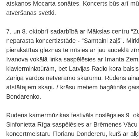
atskaņos Mocarta sonātes. Koncerts būs arī mūz
atvēršanas svētki.
7. un 8. oktobrī sadarbībā ar Mākslas centru “Z
neparasta koncertizstāde - “Samtaini zaļš”. Mirk
pierakstītas gleznas te mīsies ar jau audeklā z
Ivanova vokālā lirika saspēlēsies ar Imanta Ze
klavierminiatūrām, bet Latvijas Radio kora balsis
Zariņa vārdos netveramo skārumu. Rudens ain
atstātajiem skaņu / krāsu metiem bagātinās gais
Bondarenko.
Rudens kamermūzikas festivāls noslēgsies 9. okto
Sinfonietta Rīga saspēlēsies ar Brēmenes Vācu
koncertmeistaru Florianu Dondereru, kurš ar alķī