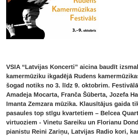
VSIA “Latvijas Koncerti” aicina baudīt izsma
kamermūziku ikgadējā Rudens kamermūzikas 
šogad notiks no 3. līdz 9. oktobrim. Festivā
Amadeja Mocarta, Franča Šūberta, Jozefa Ha
Imanta Zemzara mūzika. Klausītājus gaida ti
pasaules top stīgu kvartetiem – Belcea Quart
virtuoziem - Vinetu Sareiku un Florianu Don
pianistu Reini Zariņu, Latvijas Radio kori, k