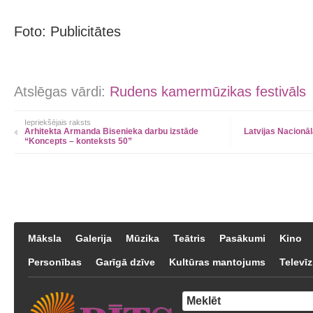
Foto: Publicitātes
Atslēgas vārdi:
Rudens kamermūzikas festivāls
Iepriekšējais raksts
Arhitekta Armanda Bisenieka darbu izstāde
Latvijas Nacionāl
“Koncepts – konteksts 50”
Māksla
Galerija
Mūzika
Teātris
Pasākumi
Kino
Personības
Garīgā dzīve
Kultūras mantojums
Televīz