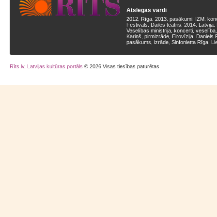
Atslēgas vārdi
2012
Rīga
2013
pasākumi
IZM
kon
,
,
,
,
,
Festivāls
Dailes teātris
2014
Latvija
,
,
,
,
Veselības ministrija
koncerti
veselība
,
,
Kariņš
pirmizrāde
Eirovīzija
Daniels 
,
,
,
pasākums
izrāde
Sinfonietta Rīga
Li
,
,
,
Rīts.lv, Latvijas kultūras portāls
© 2026 Visas tiesības paturētas