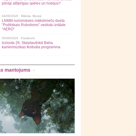
pilnīgi atšķirīgas spēles un hobijus?
04/08/2026 ·
Māksla
,
Muzeji
LNMM norisināsies mākslinieču dueta
“Poētiskais Robotisms” veidota izstāde
“AERO”
05/08/2026 ·
Pasākumi
Izziņota 26. Starptautiskā Baha
kamermūzikas festivāla programma
as mantojums