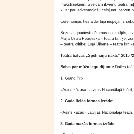
māksliniekiem. Sveicam ikvienu teātra mīļ
kļūst par iedvesmojošu ceļojumu pārvērtīb
Ceremonijas tiešraidei bija iespējams sekot 
Sezonas jauniestudējumus noskatījās, izvēr
Maija Uzula Petrovska – teātra kritiķe, žūr
– teātra kritiķe; Līga Ulberte – teātra kritiķ
Teātra balvas „Spēlmaņu nakts” 2015./2
Balva par mūža ieguldījumu:
Dailes teāt
1. Grand Prix:
«Asins kāzas» Latvijas Nacionālajā teātrī
2. Gada lielās formas izrāde:
«Asins kāzas» Latvijas Nacionālajā teātrī
3. Gada mazās formas izrāde: