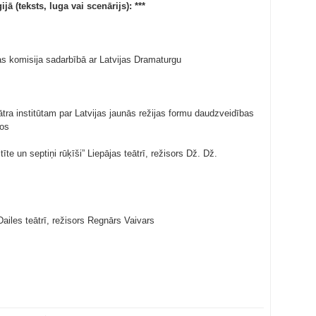
 (teksts, luga vai scenārijs): ***
s komisija sadarbībā ar Latvijas Dramaturgu
 institūtam par Latvijas jaunās režijas formu daudzveidības
ros
n septiņi rūķīši” Liepājas teātrī, režisors Dž. Dž.
iles teātrī, režisors Regnārs Vaivars