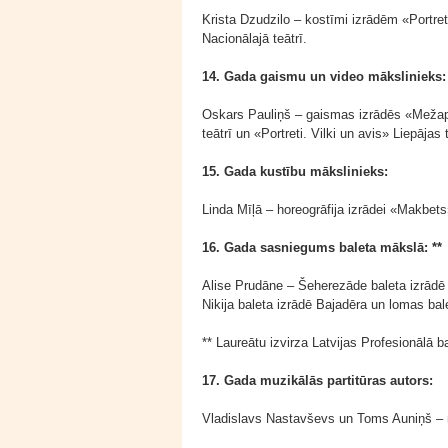
Krista Dzudzilo – kostīmi izrādēm «Portret
Nacionālajā teātrī.
14. Gada gaismu un video mākslinieks:
Oskars Pauliņš – gaismas izrādēs «Mežap
teātrī un «Portreti. Vilki un avis» Liepājas t
15. Gada kustību mākslinieks:
Linda Mīļā – horeogrāfija izrādei «Makbets
16. Gada sasniegums baleta mākslā: **
Alise Prudāne – Šeherezāde baleta izrādē
Nikija baleta izrādē Bajadēra un lomas bal
** Laureātu izvirza Latvijas Profesionālā 
17. Gada muzikālās partitūras autors:
Vladislavs Nastavševs un Toms Auniņš – m