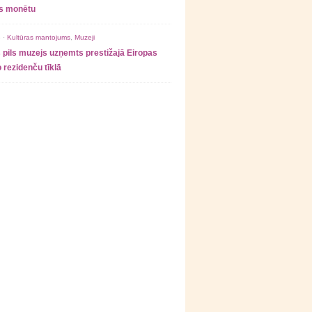
as monētu
 ·
Kultūras mantojums
,
Muzeji
 pils muzejs uzņemts prestižajā Eiropas
 rezidenču tīklā