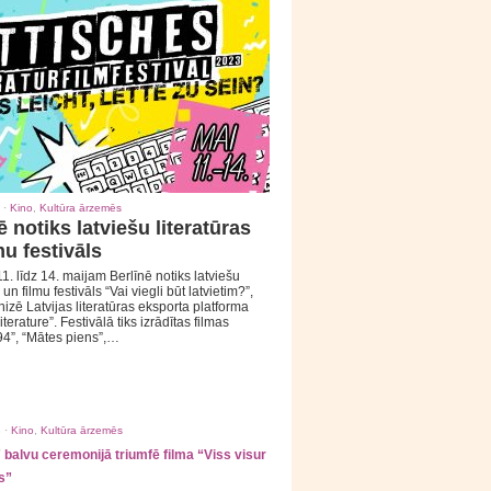
 ·
Kino
,
Kultūra ārzemēs
ē notiks latviešu literatūras
mu festivāls
1. līdz 14. maijam Berlīnē notiks latviešu
 un filmu festivāls “Vai viegli būt latvietim?”,
izē Latvijas literatūras eksporta platforma
iterature”. Festivālā tiks izrādītas filmas
94”, “Mātes piens”,…
 ·
Kino
,
Kultūra ārzemēs
balvu ceremonijā triumfē filma “Viss visur
s”