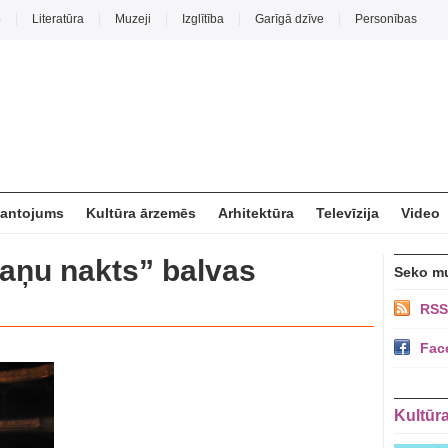
o
Literatūra
Muzeji
Izglītība
Garīgā dzīve
Personības
mantojums
Kultūra ārzemēs
Arhitektūra
Televīzija
Video
aņu nakts” balvas
Seko m
RSS
Fac
Kultūr