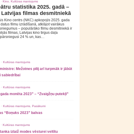
 ·
Kino
,
Kultūras mantojums
ātru statistika 2025. gadā –
 Latvijas filmas desmitniekā
is Kino centrs (NKC) apkopojis 2025. gada
s datus filmu izrādīšanā, atklājot vairākus
sniegumus – populārāko filmu desmitniekā ir
tējās filmas, Latvijas kino tirgus daļa
 pārsniegusi 24 % un, kas…
 ·
Kultūras mantojums
ministre: Mežotnes pilij arī turpmāk ir jābūt
 sabiedrībai
 ·
Kultūras mantojums
 gada monēta 2023” – “Zvaigžņu putekļi”
 ·
Kultūras mantojums
,
Pasākumi
as “Boņuks 2023” balvas
 ·
Kultūras mantojums
Banka izlaiž modes vēsturei veltītu