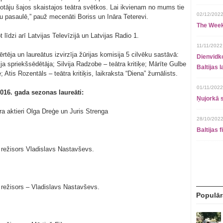
otāju šajos skaistajos teātra svētkos. Lai ikvienam no mums tie
02/12/2022
u pasaulē,” pauž mecenāti Boriss un Ināra Teterevi.
The Week
līdzi arī Latvijas Televīzijā un Latvijas Radio 1.
11/11/2022
tēja un laureātus izvirzīja žūrijas komisija 5 cilvēku sastāvā:
Dienvidko
ija spriekšsēdētāja; Silvija Radzobe – teātra kritiķe; Mārīte Gulbe
Baltijas 
e; Atis Rozentāls – teātra kritiķis, laikraksta “Diena” žurnālists.
01/11/2022
016. gada sezonas laureāti:
Ņujorkā s
ra aktieri Olga Dreģe un Juris Strenga
28/10/2022
Baltijas 
, režisors Vladislavs Nastavševs.
, režisors – Vladislavs Nastavševs.
Populār