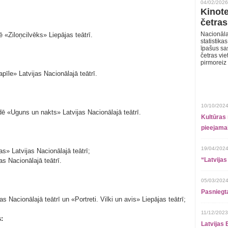
04/02/2026
Kinote
četras
Nacionāla
«Ziloņcilvēks» Liepājas teātrī.
statistika
īpašus sa
četras vie
pirmoreiz
īle» Latvijas Nacionālajā teātrī.
10/10/2024
dē «Uguns un nakts» Latvijas Nacionālajā teātrī.
Kultūras 
pieejamai
19/04/2024
s» Latvijas Nacionālajā teātrī;
“Latvijas
as Nacionālajā teātrī.
05/03/2024
Pasniegt
 Nacionālajā teātrī un «Portreti. Vilki un avis» Liepājas teātrī;
11/12/2023
:
Latvijas 