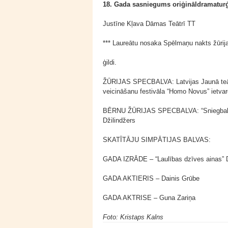
18. Gada sasniegums oriģināldramaturģijā
Justīne Kļava Dāmas Teātrī TT
*** Laureātu nosaka Spēlmaņu nakts žūrija
ģildi.
ŽŪRIJAS SPECBALVA: Latvijas Jaunā teātra
veicināšanu festivāla “Homo Novus” ietva
BĒRNU ŽŪRIJAS SPECBALVA: “Sniegbaltīte u
Džilindžers
SKATĪTĀJU SIMPĀTIJAS BALVAS:
GADA IZRĀDE – “Laulības dzīves ainas” Da
GADA AKTIERIS – Dainis Grūbe
GADA AKTRISE – Guna Zariņa
Foto: Kristaps Kalns