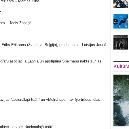
režisors – Mārtiņš Eihe.
:
ors – Jānis Znotiņš.
 Ēriks Ēriksons (Zviedrija, Beļģija), producents – Latvijas Jaunā
grāfu asociācija Latvijā un apstiprina Spēlmaņu nakts žūrijas
Kultūr
vijas Nacionālajā teātrī un «Melnā sperma» Ģertrūdes ielas
kts» Latvijas Nacionālajā teātrī.