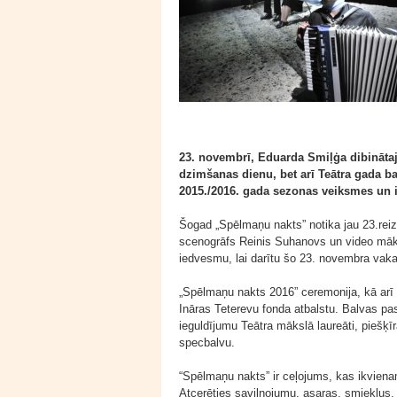
23. novembrī, Eduarda Smiļģa dibinātajā 
dzimšanas dienu, bet arī Teātra gada 
2015./2016. gada sezonas veiksmes un iz
Šogad „Spēlmaņu nakts” notika jau 23.reizi
scenogrāfs Reinis Suhanovs un video māk
iedvesmu, lai darītu šo 23. novembra vakar
„Spēlmaņu nakts 2016” ceremonija, kā arī 
Ināras Teterevu fonda atbalstu. Balvas pa
ieguldījumu Teātra mākslā laureāti, piešķīr
specbalvu.
“Spēlmaņu nakts” ir ceļojums, kas ikviena
Atcerēties saviļņojumu, asaras, smieklus,