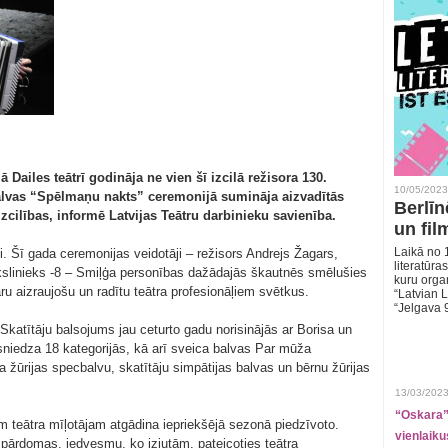
Dailes teātrī godināja ne vien šī izcilā režisora 130.
10/05/2023
balvas “Spēlmaņu nakts” ceremonijā sumināja aizvadītās
Berlīn
cilības, informē Latvijas Teātru darbinieku savienība.
un fil
Laikā no 1
. Šī gada ceremonijas veidotāji – režisors Andrejs Žagars,
literatūras
slinieks -8 – Smiļģa personības dažādajās škautnēs smēlušies
kuru organ
u aizraujošu un radītu teātra profesionāļiem svētkus.
“Latvian L
“Jelgava 
Skatītāju balsojums jau ceturto gadu norisinājās ar Borisa un
sniedza 18 kategorijās, kā arī sveica balvas Par mūža
a žūrijas specbalvu, skatītāju simpātijas balvas un bērnu žūrijas
13/03/2023
“Oskara” 
m teātra mīļotājam atgādina iepriekšējā sezonā piedzīvoto.
vienlaiku
 pārdomas, iedvesmu, ko izjutām, pateicoties teātra