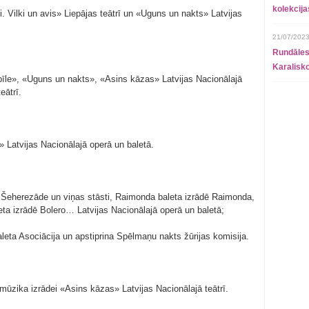
kolekcij
i. Vilki un avis» Liepājas teātrī un «Uguns un nakts» Latvijas
21/07/2023
Rundāles
Karalisko
īle», «Uguns un nakts», «Asins kāzas» Latvijas Nacionālajā
eātrī.
» Latvijas Nacionālajā operā un baletā.
 Šeherezāde un viņas stāsti, Raimonda baleta izrādē Raimonda,
eta izrādē Bolero… Latvijas Nacionālajā operā un baletā;
baleta Asociācija un apstiprina Spēlmaņu nakts žūrijas komisija.
ūzika izrādei «Asins kāzas» Latvijas Nacionālajā teātrī.