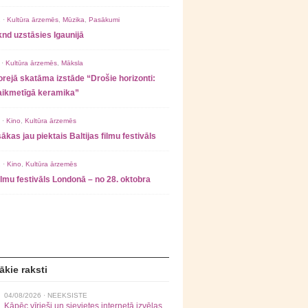
 ·
Kultūra ārzemēs
,
Mūzika
,
Pasākumi
nd uzstāsies Igaunijā
 ·
Kultūra ārzemēs
,
Māksla
rejā skatāma izstāde “Drošie horizonti:
laikmetīgā keramika”
 ·
Kino
,
Kultūra ārzemēs
ākas jau piektais Baltijas filmu festivāls
 ·
Kino
,
Kultūra ārzemēs
filmu festivāls Londonā – no 28. oktobra
ākie raksti
04/08/2026 ·
NEEKSISTE
Kāpēc vīrieši un sievietes internetā izvēlas