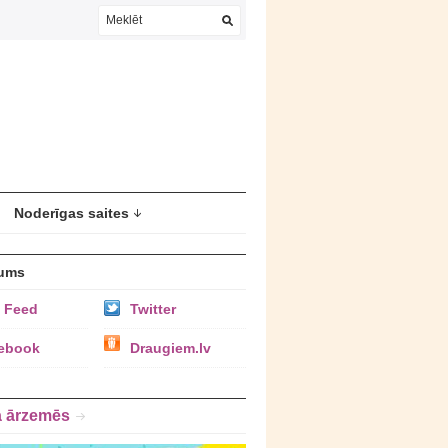
Noderīgas saites
ums
 Feed
Twitter
ebook
Draugiem.lv
a ārzemēs