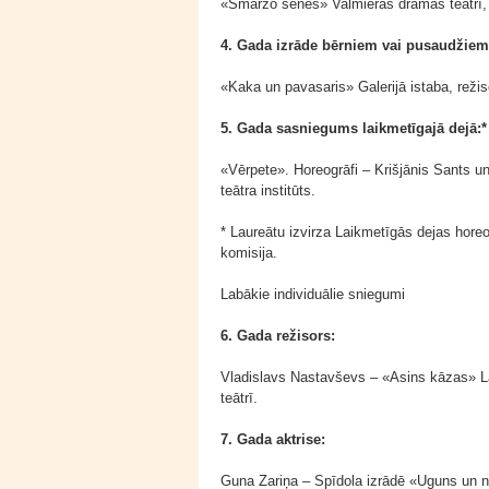
«Smaržo sēnes» Valmieras drāmas teātrī, 
4. Gada izrāde bērniem vai pusaudžiem
«Kaka un pavasaris» Galerijā istaba, režis
5. Gada sasniegums laikmetīgajā dejā:*
«Vērpete». Horeogrāfi – Krišjānis Sants un
teātra institūts.
* Laureātu izvirza Laikmetīgās dejas horeo
komisija.
Labākie individuālie sniegumi
6. Gada režisors:
Vladislavs Nastavševs – «Asins kāzas» La
teātrī.
7. Gada aktrise:
Guna Zariņa – Spīdola izrādē «Uguns un na