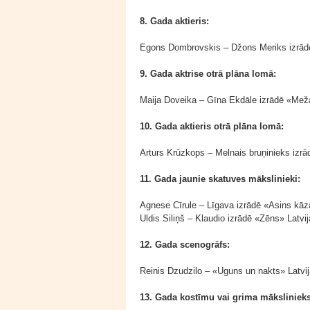
8. Gada aktieris:
Egons Dombrovskis – Džons Meriks izrādē 
9. Gada aktrise otrā plāna lomā:
Maija Doveika – Gīna Ekdāle izrādē «Mežap
10. Gada aktieris otrā plāna lomā:
Arturs Krūzkops – Melnais bruņinieks izrā
11. Gada jaunie skatuves mākslinieki:
Agnese Cīrule – Līgava izrādē «Asins kāza
Uldis Siliņš – Klaudio izrādē «Zēns» Latvij
12. Gada scenogrāfs:
Reinis Dzudzilo – «Uguns un nakts» Latvijas
13. Gada kostīmu vai grima mākslinieks