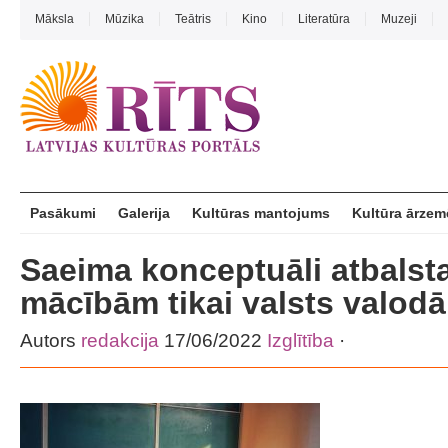
Māksla
Mūzika
Teātris
Kino
Literatūra
Muzeji
Pasākumi
Galerija
Kultūras mantojums
Kultūra ārzem
Saeima konceptuāli atbalsta
mācībām tikai valsts valodā
Autors
redakcija
17/06/2022
Izglītība
·