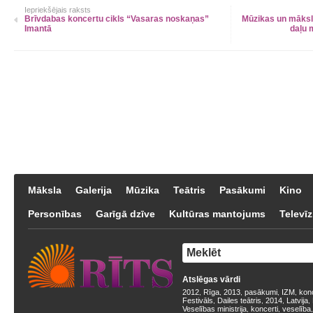
Iepriekšējais raksts
Brīvdabas koncertu cikls “Vasaras noskaņas”
Mūzikas un māksla
Imantā
daļu 
Māksla
Galerija
Mūzika
Teātris
Pasākumi
Kino
Personības
Garīgā dzīve
Kultūras mantojums
Televīz
Atslēgas vārdi
2012
Rīga
2013
pasākumi
IZM
kon
,
,
,
,
,
Festivāls
Dailes teātris
2014
Latvija
,
,
,
,
Veselības ministrija
koncerti
veselība
,
,