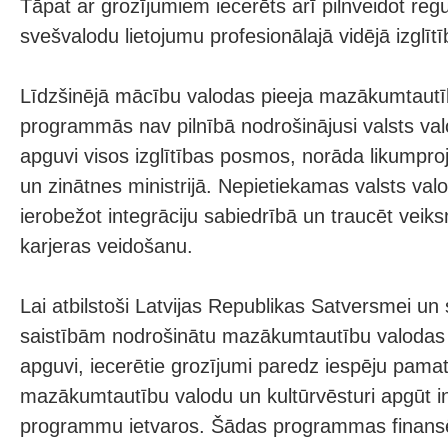
Tāpat ar grozījumiem iecerēts arī pilnveidot reg
svešvalodu lietojumu profesionālajā vidējā izglītī
Līdzšinējā mācību valodas pieeja mazākumtautīb
programmās nav pilnībā nodrošinājusi valsts val
apguvi visos izglītības posmos, norāda likumproje
un zinātnes ministrijā. Nepietiekamas valsts va
ierobežot integrāciju sabiedrībā un traucēt veik
karjeras veidošanu.
Lai atbilstoši Latvijas Republikas Satversmei un
saistībām nodrošinātu mazākumtautību valodas 
apguvi, iecerētie grozījumi paredz iespēju pamat
mazākumtautību valodu un kultūrvēsturi apgūt in
programmu ietvaros. Šādas programmas finans