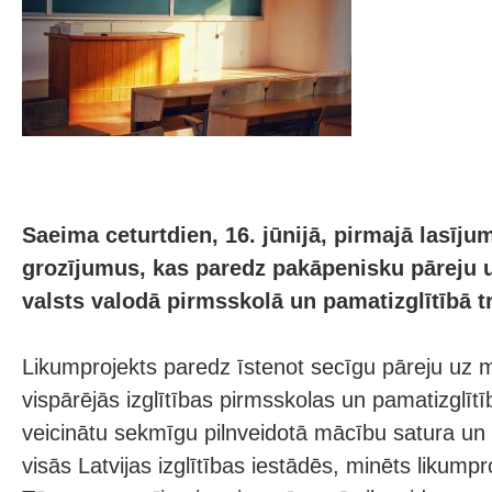
Saeima ceturtdien, 16. jūnijā, pirmajā lasījum
grozījumus, kas paredz pakāpenisku pāreju 
valsts valodā pirmsskolā un pamatizglītībā tr
Likumprojekts paredz īstenot secīgu pāreju uz 
vispārējās izglītības pirmsskolas un pamatizglītī
veicinātu sekmīgu pilnveidotā mācību satura un 
visās Latvijas izglītības iestādēs, minēts likumpr