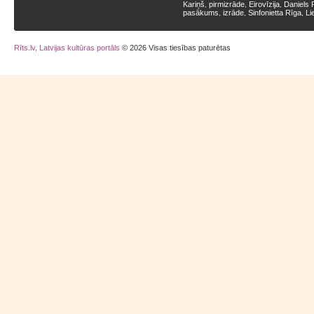
Kariņš
pirmizrāde
Eirovīzija
Daniels 
,
,
,
pasākums
izrāde
Sinfonietta Rīga
Li
,
,
,
Rīts.lv, Latvijas kultūras portāls
© 2026 Visas tiesības paturētas