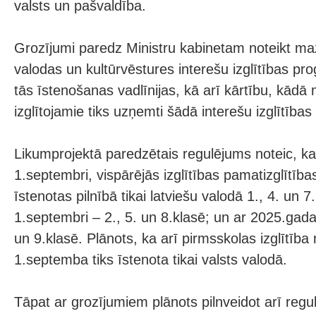
valsts un pašvaldība.
Grozījumi paredz Ministru kabinetam noteikt m
valodas un kultūrvēstures interešu izglītības 
tās īstenošanas vadlīnijas, kā arī kārtību, kād
izglītojamie tiks uzņemti šādā interešu izglītīb
Likumprojektā paredzētais regulējums noteic, k
1.septembri, vispārējās izglītības pamatizglītīb
īstenotas pilnībā tikai latviešu valodā 1., 4. un 
1.septembri – 2., 5. un 8.klasē; un ar 2025.gada
un 9.klasē. Plānots, ka arī pirmsskolas izglītī
1.septemba tiks īstenota tikai valsts valodā.
Tāpat ar grozījumiem plānots pilnveidot arī regu