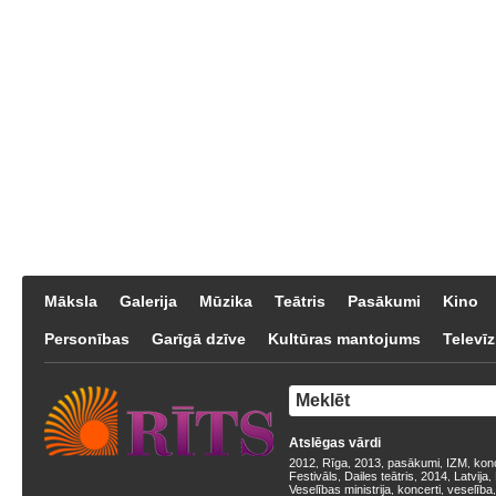
Māksla
Galerija
Mūzika
Teātris
Pasākumi
Kino
Personības
Garīgā dzīve
Kultūras mantojums
Televīz
Atslēgas vārdi
2012
Rīga
2013
pasākumi
IZM
kon
,
,
,
,
,
Festivāls
Dailes teātris
2014
Latvija
,
,
,
,
Veselības ministrija
koncerti
veselība
,
,