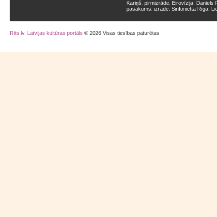
Kariņš
pirmizrāde
Eirovīzija
Daniels 
,
,
,
pasākums
izrāde
Sinfonietta Rīga
Li
,
,
,
Rīts.lv, Latvijas kultūras portāls
© 2026 Visas tiesības paturētas