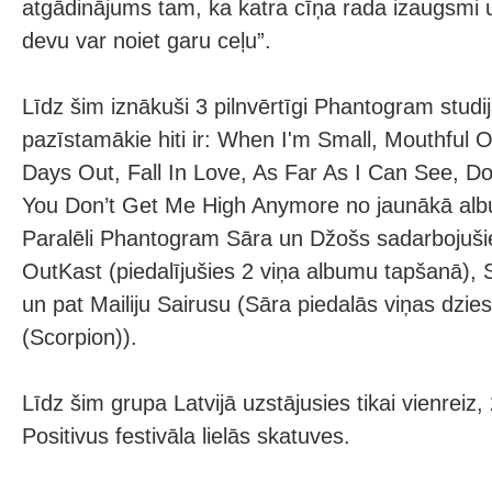
atgādinājums tam, ka katra cīņa rada izaugsmi 
devu var noiet garu ceļu”.
Līdz šim iznākuši 3 pilnvērtīgi Phantogram studi
pazīstamākie hiti ir: When I'm Small, Mouthful 
Days Out, Fall In Love, As Far As I Can See, D
You Don’t Get Me High Anymore no jaunākā alb
Paralēli Phantogram Sāra un Džošs sadarbojušie
OutKast (piedalījušies 2 viņa albumu tapšanā), S
un pat Mailiju Sairusu (Sāra piedalās viņas dzie
(Scorpion)).
Līdz šim grupa Latvijā uzstājusies tikai vienreiz
Positivus festivāla lielās skatuves.