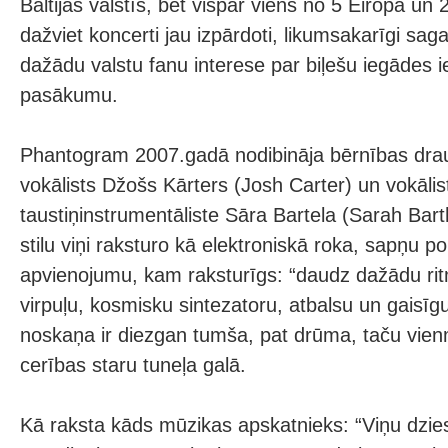
Baltijas valstīs, bet vispār viens no 5 Eiropā un 2
dažviet koncerti jau izpārdoti, likumsakarīgi sag
dažādu valstu fanu interese par biļešu iegādes 
pasākumu.
Phantogram 2007.gadā nodibināja bērnības draug
vokālists Džošs Kārters (Josh Carter) un vokālis
taustiņinstrumentāliste Sāra Bartela (Sarah Bar
stilu viņi raksturo kā elektroniskā roka, sapņu p
apvienojumu, kam raksturīgs: “daudz dažādu rit
virpuļu, kosmisku sintezatoru, atbalsu un gaisīg
noskaņa ir diezgan tumša, pat drūma, taču vie
cerības staru tuneļa galā.
Kā raksta kāds mūzikas apskatnieks: “Viņu dzie