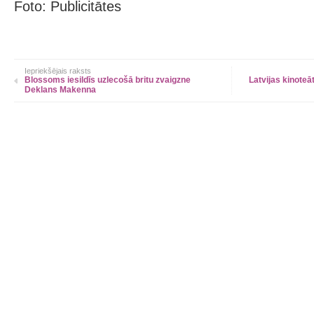
Foto: Publicitātes
Iepriekšējais raksts
Blossoms iesildīs uzlecošā britu zvaigzne
Latvijas kinoteā
Deklans Makenna