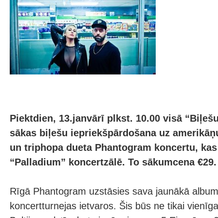
Piektdien, 13.janvārī plkst. 10.00 visā “Biļešu
sākas biļešu iepriekšpārdošana uz amerikāņu
un triphopa dueta Phantogram koncertu, kas n
“Palladium” koncertzālē. To sākumcena €29.
Rīgā Phantogram uzstāsies sava jaunākā albuma
koncertturnejas ietvaros. Šis būs ne tikai vienīg