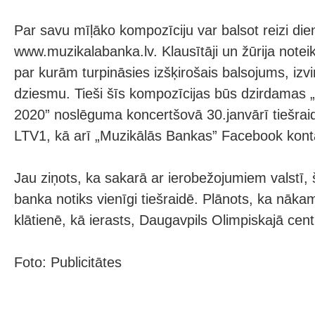
Par savu mīļāko kompozīciju var balsot reizi die
www.muzikalabanka.lv. Klausītāji un žūrija notei
par kurām turpināsies izšķirošais balsojums, izv
dziesmu. Tieši šīs kompozīcijas būs dzirdamas 
2020” noslēguma koncertšovā 30.janvārī tiešraid
LTV1, kā arī „Muzikālās Bankas” Facebook kont
Jau ziņots, ka sakarā ar ierobežojumiem valstī,
banka notiks vienīgi tiešraidē. Plānots, ka nāka
klātienē, kā ierasts, Daugavpils Olimpiskajā cent
Foto: Publicitātes