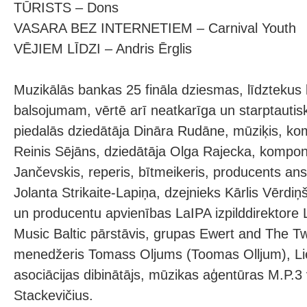
TŪRISTS – Dons
VASARA BEZ INTERNETIEM – Carnival Youth
VĒJIEM LĪDZI – Andris Ērglis
Muzikālās bankas 25 fināla dziesmas, līdztekus 
balsojumam, vērtē arī neatkarīga un starptautisk
piedalās dziedātāja Dināra Rudāne, mūziķis, ko
Reinis Sējāns, dziedātāja Olga Rajecka, komponi
Jančevskis, reperis, bītmeikeris, producents ans
Jolanta Strikaite-Lapiņa, dzejnieks Kārlis Vērdiņš,
un producentu apvienības LaIPA izpilddirektore
Music Baltic pārstāvis, grupas Ewert and The 
menedžeris Tomass Oljums (Toomas Olljum), Li
asociācijas dibinātājs, mūzikas aģentūras M.P.3 
Stackevičius.