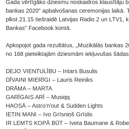
Gada vērtīgāko dziesmu noskaidros klausītāju 
bankas 2020” apbalvošanas ceremonijas laikā. Tā
plkst.21.15 tiešraidē Latvijas Radio 2 un LTV1, 
Bankas” Facebook kontā.
Apkopojot gada rezultātus, „Muzikālās bankas 2
no 168 pieteiktajām dziesmām iekļuvušas šādas
DEJO VIENTULĪBU – Intars Busulis
DĪVAINI MIERĪGI – Lauris Reiniks
DRĀMA – MARTA
GARĪGAIS ARĪ – Musiqq
HAOSĀ – Astro’n’out & Sudden Lights
IETIN MANI – Ivo Grīsniņš Grīslis
IR LEMTS KOPĀ BŪT – Iveta Baumane & Rober