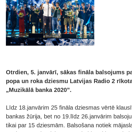
Otrdien, 5. janvārī, sākas fināla balsojums p
popa un roka dziesmu Latvijas Radio 2 rīkota
„Muzikālā banka 2020”.
Līdz 18.janvārim 25 fināla dziesmas vērtē klausī
bankas žūrija, bet no 19.līdz 26.janvārim balsoj
tikai par 15 dziesmām. Balsošana notiek mājasl