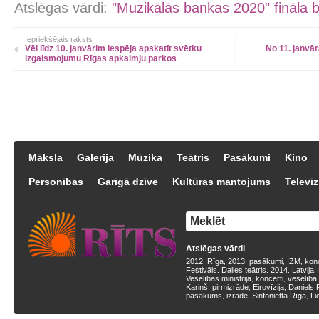
Atslēgas vārdi:
"Muzikālās bankas 2020" fināla 
Iepriekšējais raksts
Vēl līdz 10. janvārim iespēja apskatīt svētku
No 11. janvār
izgaismojumu Rīgas apkaimju parkos
Māksla
Galerija
Mūzika
Teātris
Pasākumi
Kino
Personības
Garīgā dzīve
Kultūras mantojums
Televīz
Atslēgas vārdi
2012
Rīga
2013
pasākumi
IZM
kon
,
,
,
,
,
Festivāls
Dailes teātris
2014
Latvija
,
,
,
,
Veselības ministrija
koncerti
veselība
,
,
Kariņš
pirmizrāde
Eirovīzija
Daniels 
,
,
,
pasākums
izrāde
Sinfonietta Rīga
Li
,
,
,