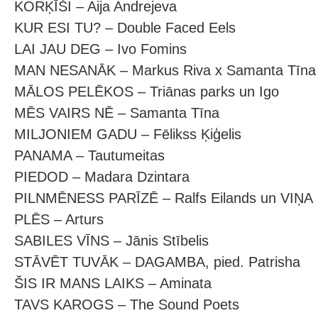
KORĶĪŠI – Aija Andrejeva
KUR ESI TU? – Double Faced Eels
LAI JAU DEG – Ivo Fomins
MAN NESANĀK – Markus Riva x Samanta Tīna
MĀLOS PELĒKOS – Triānas parks un Igo
MĒS VAIRS NĒ – Samanta Tīna
MILJONIEM GADU – Fēlikss Ķiģelis
PANAMA – Tautumeitas
PIEDOD – Madara Dzintara
PILNMĒNESS PARĪZĒ – Ralfs Eilands un VIŅA
PLĒS – Arturs
SABILES VĪNS – Jānis Stībelis
STĀVĒT TUVĀK – DAGAMBA, pied. Patrisha
ŠIS IR MANS LAIKS – Aminata
TAVS KAROGS – The Sound Poets